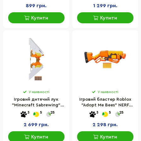
899 грн.
1 299 грн.
Купити
Купити
У наявності
У наявності
Ігровий дитячий лук
Ігровий бластер Roblox
"Minecraft Sabrewing"
"Adopt Me Bees" NERF
NERF F4733, 8
F2486, 8 поролонових
3
5
25
3
5
25
поролонових куль
патронів
2 699 грн.
2 298 грн.
Купити
Купити