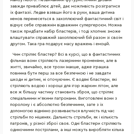
завжди приваблює дітей, дає можливість розігратися
їх фантазії. Ледве взявши його в руки, ваша дитина
немов перенесеться в захоплюючий фантастичний світ і
відчує себе справжнім відважним супергероєм. Можна
також придбати набір бластерів, і тоді хлопчик зможе
влаштувати справжній захоплюючий бій разом зі своїм
другом. Така гра подарує масу вражень і емоцій.
Чим стріляє бластер? Всі в курсі, що в фантастичних
фільмах вони стріляють лазерними променями, але в
житті, звичайно, все трохи інакше, адже іграшка
повинна бути перш за все безпечною і не завдати
шкоди ні дитині, ні оточуючим. Є водяні бластери, які
стріляють водою і хороші для ігор жарким літом, але
все ж більшу частину становить зброя, що стріляє
спеціальними м'якими патронами. Виготовлені вони з
поролону і є абсолютно безпечними, зате з їх
допомогою відмінно розвивається влучність під час
стрільби по мішенях. Дальність стрільби, як і кількість
патронів, у різної зброї своя. Одні бластери стріляють
одиночними пострілами, а інші можуть виробляти кілька