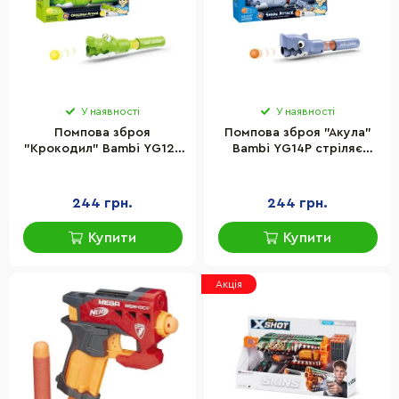
У наявності
У наявності
Помпова зброя
Помпова зброя "Акула"
"Крокодил" Bambi YG12P
Bambi YG14P стріляє
стріляє поролоновими
поролоновими кульками
кульками
244 грн.
244 грн.
Купити
Купити
Акція