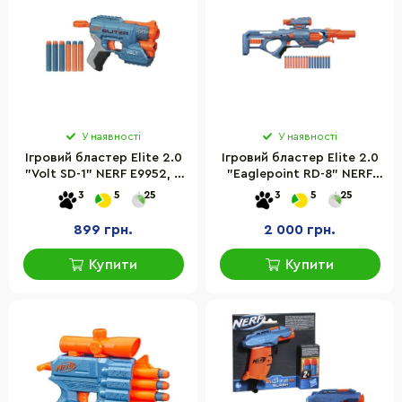
У наявності
У наявності
Ігровий бластер Elite 2.0
Ігровий бластер Elite 2.0
"Volt SD-1" NERF E9952, 6
"Eaglepoint RD-8" NERF
поролонових куль
F0423 з оптичним
3
5
25
3
5
25
прицілом
899 грн.
2 000 грн.
Купити
Купити