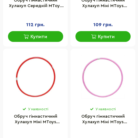
Обруч гімнастичний
Обруч гімнастичний
Хулахуп Середній MToys
Хулахуп Міні MToys
S0015(Blue) 72 см
19251(Yellow) 55 см
112 грн.
109 грн.
Купити
Купити
У наявності
У наявності
Обруч гімнастичний
Обруч гімнастичний
Хулахуп Міні MToys
Хулахуп Міні MToys
19251(Red) 55 см
19251(Pink) 55 см