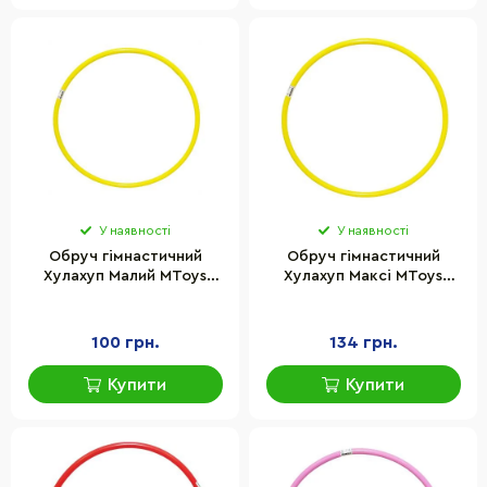
У наявності
У наявності
Обруч гімнастичний
Обруч гімнастичний
Хулахуп Малий MToys
Хулахуп Максі MToys
S0016(Yellow) 66 см
19250(Yellow) 95 см
100 грн.
134 грн.
Купити
Купити