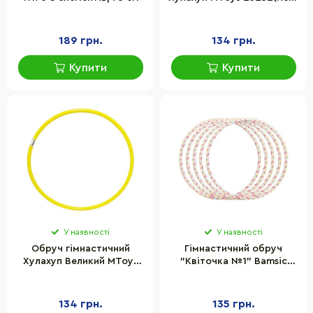
85 см
189 грн.
134 грн.
Купити
Купити
У наявності
У наявності
Обруч гімнастичний
Гімнастичний обруч
Хулахуп Великий MToys
"Квіточка №1" Bamsic
25256M(Yellow) 90 см
0192BMS діаметр 68 см
134 грн.
135 грн.