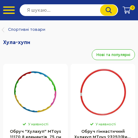
0
Спортивні товари
Хула-хупи
Нові та популярні
У наявності
У наявності
Обруч "Хулахуп" MToys
Обруч гімнастичний
11170 8 елементів, 75 см
Хулахуп MToys 23252(Red)