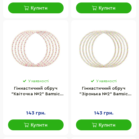
Купити
Купити
У наявності
У наявності
Гімнастичний обруч
Гімнастичний обруч
"Квіточка №2" Bamsic
"Зіронька №2" Bamsic
0186BMS діаметр 75 см
0189BMS діаметр 75 см
143 грн.
143 грн.
Купити
Купити