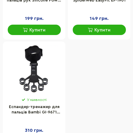
пальців рук Silicone Power
Spiderweb EasyFit EF-1901
Grip Newt NE-WR-15
199 грн.
149 грн.
Купити
Купити
У наявності
Еспандер-тренажер для
пальців Bambi GI-9671
силіконовий,
навантаження 3-10 кг
310 грн.