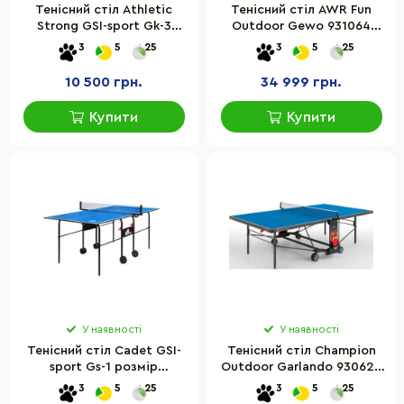
Тенісний стіл Athletiс
Тенісний стіл AWR Fun
Strong GSI-sport Gk-3
Outdoor Gewo 931064
розмір 274х152,5х76 см
Blue (105156500)
3
5
25
3
5
25
10 500 грн.
34 999 грн.
Купити
Купити
У наявності
У наявності
Тенісний стіл Cadet GSI-
Тенісний стіл Champion
sport Gs-1 розмір
Outdoor Garlando 930625
181х102,5х76 см
Blue 3 мм
3
5
25
3
5
25