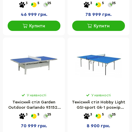
274х152,5х76 см
х 152,5 х 76 см
3
5
25
3
5
25
46 999 грн.
78 999 грн.
Купити
Купити
У наявності
У наявності
Тенісний стіл Garden
Тенісний стіл Hobby Light
Outdoor Garlando 931523
GSI-sport Gk-1 розмір
розмір 274х152,5х76 см
274х152,5х76 см
3
5
25
3
5
25
70 999 грн.
8 900 грн.