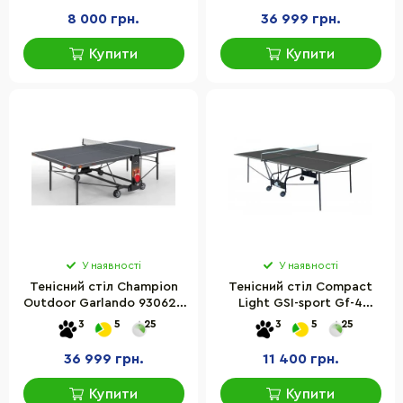
8 000 грн.
36 999 грн.
Купити
Купити
У наявності
У наявності
Тенісний стіл Champion
Тенісний стіл Compact
Outdoor Garlando 930626
Light GSI-sport Gf-4
Grey 3 мм
розмір 274х152,5х76 см
3
5
25
3
5
25
36 999 грн.
11 400 грн.
Купити
Купити