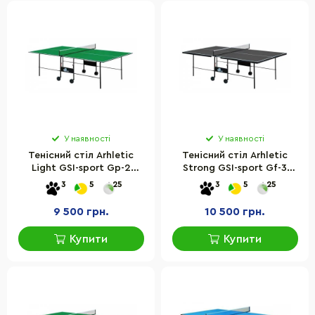
У наявності
У наявності
Тенісний стіл Arhletiс
Тенісний стіл Arhletiс
Light GSI-sport Gp-2
Strong GSI-sport Gf-3
розмір 274х152,5х76 см
розмір 274х152,5х76 см
3
5
25
3
5
25
9 500 грн.
10 500 грн.
Купити
Купити