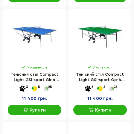
У наявності
У наявності
Тенісний стіл Compact
Тенісний стіл Compact
Light GSI-sport Gk-4
Light GSI-sport Gp-4
розмір 274х152,5х76 см
розмір 274х152,5х76 см
3
5
25
3
5
25
11 400 грн.
11 400 грн.
Купити
Купити