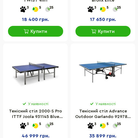
TWIST 4in1
Bronx Elite
3
5
25
3
5
25
18 400 грн.
17 650 грн.
Купити
Купити
У наявності
У наявності
Тенісний стіл 2000-S Pro
Тенісний стіл Advance
ITTF Joola 931145 Blue
Outdoor Garlando 929789,
(11502)
4 мм, Blue
3
5
25
3
5
25
46 999 грн.
35 899 грн.