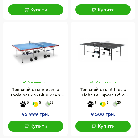
Купити
Купити
У наявності
У наявності
Тенісний стіл Aluterna
Тенісний стіл Arhletiс
Joola 930775 Blue 274 x
Light GSI-sport Gf-2
152,5 x 76 см
розмір 274х152,5х76 см
3
5
25
3
5
25
45 999 грн.
9 500 грн.
Купити
Купити