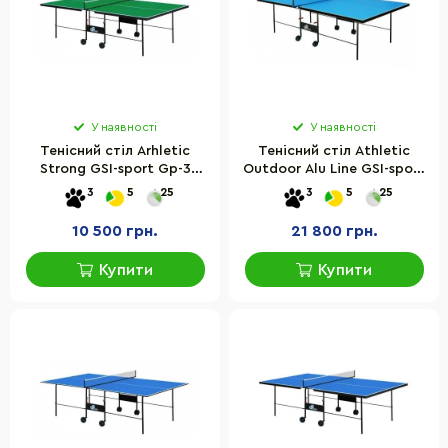
У наявності
У наявності
Тенісний стіл Arhletiс
Тенісний стіл Athletic
Strong GSI-sport Gp-3
Outdoor Alu Line GSI-sport
розмір 274х152,5х76 см
Gt-2 розмір 274х152,5х76
3
5
25
3
5
25
см
10 500 грн.
21 800 грн.
Купити
Купити