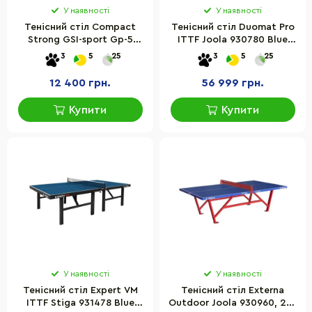
У наявності
У наявності
Тенісний стіл Compact
Тенісний стіл Duomat Pro
Strong GSI-sport Gp-5
ITTF Joola 930780 Blue
розмір 274х152,5х76 см
274 x 152,5 x 76 см
3
5
25
3
5
25
12 400 грн.
56 999 грн.
Купити
Купити
У наявності
У наявності
Тенісний стіл Expert VM
Тенісний стіл Externa
ITTF Stiga 931478 Blue
Outdoor Joola 930960, 274