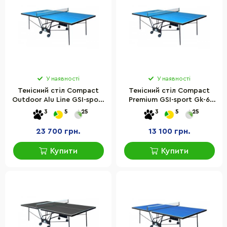
У наявності
У наявності
Тенісний стіл Compact
Тенісний стіл Compact
Outdoor Alu Line GSI-sport
Premium GSI-sport Gk-6
Gt-4 розмір 274х152,5х76
розмір 274х152,5х76 см
3
5
25
3
5
25
см
23 700 грн.
13 100 грн.
Купити
Купити