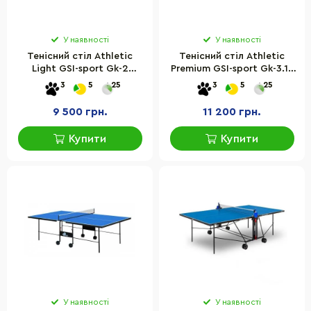
У наявності
У наявності
Тенісний стіл Athletiс
Тенісний стіл Athletiс
Light GSI-sport Gk-2
Premium GSI-sport Gk-3.18
розмір 274х152,5х76 см
розмір 274х152,5х76 см
3
5
25
3
5
25
9 500 грн.
11 200 грн.
Купити
Купити
У наявності
У наявності