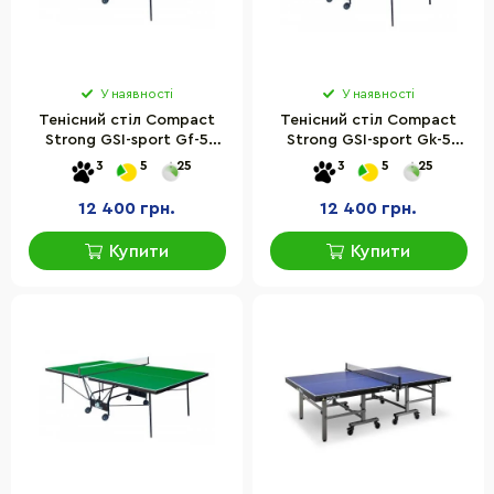
У наявності
У наявності
Тенісний стіл Compact
Тенісний стіл Compact
Strong GSI-sport Gf-5
Strong GSI-sport Gk-5
розмір 274х152,5х76 см
розмір 274х152,5х76 см
3
5
25
3
5
25
12 400 грн.
12 400 грн.
Купити
Купити