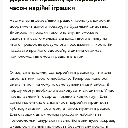
часом надійні іграшки
Наш магазин дерев'яних іграшок пропонує широкий
асортимент даного товару, на будь-який смак і вік.
Вибираючи іграшки такого плану, ви зможете
захистити свого малюка від шкідливого впливу на
нього іграшок незрозумілого походження і якості. Ви
подбаєте про його здоров'я, а дитина отримає
приголомшливі емоції і радість від гри.
Отже, ви вирішили, що дерев'яні іграшки купити для
своєї дитини просто необхідно. Тепер залишилося
визначитися, на чому ж саме зупинити свій вибір. В
першу чергу, необхідно враховувати вік дитини. У нас
представлений товар для різних вікових груп. Для
самих маленьких є в наявності дерев'яні пірамідки і
кубики, каталки і сортери, а також музичні іграшки.
Для старших діток можна придбати лабіринти і
головоломки, шнурівки і пазли. Всі вони дуже яскраві,
цікаві, оригінальні і принесуть безсумнівну користь