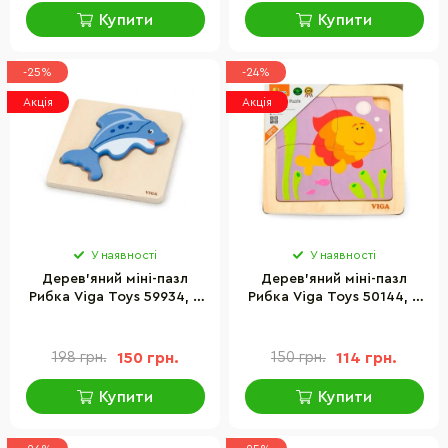
Купити
Купити
-25%
-24%
Акція
Акція
У наявності
У наявності
Дерев'яний міні-пазл
Дерев'яний міні-пазл
Рибка Viga Toys 59934, 3
Рибка Viga Toys 50144, 4
елементи
елементи
198 грн.
150 грн.
150 грн.
114 грн.
Купити
Купити