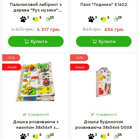
Пальчиковий лабіринт з
Пазл "Годинки" E1622
дерева "Рух музики"
E6012
3
5
25
3
5
25
4 605 грн.
4 317 грн.
849 грн.
636 грн.
Купити
Купити
-16%
-16%
Акція
Акція
У наявності
У наявності
Дошка розвиваюча з
Дошка будиночок
нахилом 38х56х9 з
розвиваюча 38х56х6 D008
підсвічуванням D005
3
5
25
3
5
25