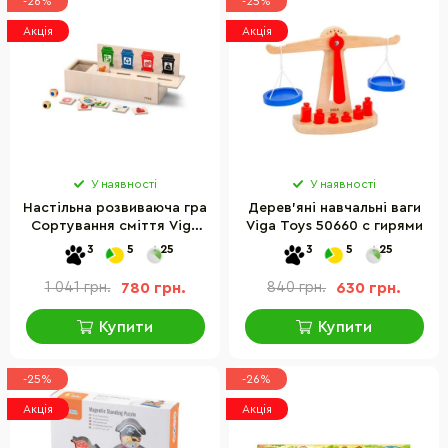
-26%
-25%
Акція
Акція
У наявності
У наявності
Настільна розвиваюча гра
Дерев'яні навчальні ваги
Сортування сміття Viga
Viga Toys 50660 с гирями
Toys 44504 ​​дерев'яний
3
5
25
3
5
25
сортер
1 041 грн.
780 грн.
840 грн.
630 грн.
Купити
Купити
-25%
-26%
Акція
Акція