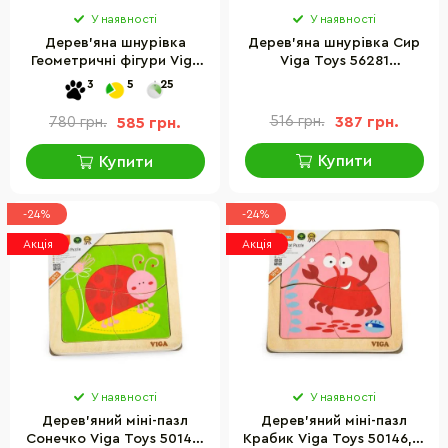
У наявності
У наявності
Дерев'яна шнурівка
Дерев'яна шнурівка Сир
Геометричні фігури Viga
Viga Toys 56281
Toys 50538, 8 фігур
розвиваюча
3
5
25
516 грн.
387 грн.
780 грн.
585 грн.
Купити
Купити
-24%
-24%
Акція
Акція
У наявності
У наявності
Дерев'яний міні-пазл
Дерев'яний міні-пазл
Сонечко Viga Toys 50140,
Крабик Viga Toys 50146, 4