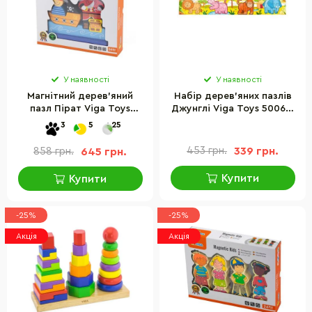
У наявності
У наявності
Магнітний дерев'яний
Набір дерев'яних пазлів
пазл Пірат Viga Toys
Джунглі Viga Toys 50068,
50077, 10 деталей
48 елементів
3
5
25
453 грн.
339 грн.
858 грн.
645 грн.
Купити
Купити
-25%
-25%
Акція
Акція