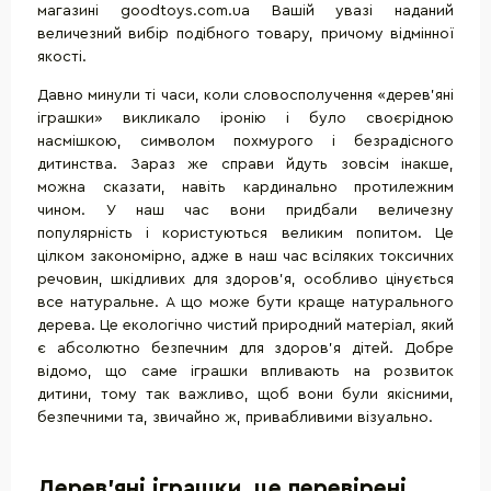
магазині goodtoys.com.ua Вашій увазі наданий
величезний вибір подібного товару, причому відмінної
якості.
Давно минули ті часи, коли словосполучення «дерев'яні
іграшки» викликало іронію і було своєрідною
насмішкою, символом похмурого і безрадісного
дитинства. Зараз же справи йдуть зовсім інакше,
можна сказати, навіть кардинально протилежним
чином. У наш час вони придбали величезну
популярність і користуються великим попитом. Це
цілком закономірно, адже в наш час всіляких токсичних
речовин, шкідливих для здоров'я, особливо цінується
все натуральне. А що може бути краще натурального
дерева. Це екологічно чистий природний матеріал, який
є абсолютно безпечним для здоров'я дітей. Добре
відомо, що саме іграшки впливають на розвиток
дитини, тому так важливо, щоб вони були якісними,
безпечними та, звичайно ж, привабливими візуально.
Дерев'яні іграшки, це перевірені