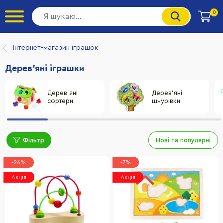
0
Інтернет-магазин іграшок
Дерев'яні іграшки
Дерев'яні
Дерев'яні
сортери
шнурівки
Фільтр
Нові та популярні
-26%
-7%
Акція
Акція