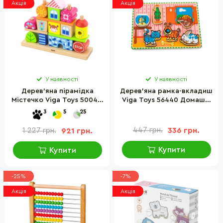
Акція
Акція
У наявності
У наявності
Дерев'яна пірамідка
Дерев'яна рамка-вкладиш
Містечко Viga Toys 50043,
Viga Toys 56440 Домашні
14 блоків
вихованці
3
5
25
447 грн.
336 грн.
1 227 грн.
921 грн.
Купити
Купити
-25%
-7%
Акція
Акція