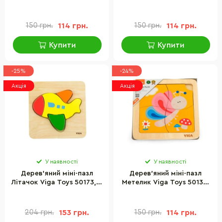
4 елементи
елементи
150 грн.
114 грн.
150 грн.
114 грн.
Купити
Купити
-25%
-24%
Акція
Акція
У наявності
У наявності
Дерев'яний міні-пазл
Дерев'яний міні-пазл
Літачок Viga Toys 50173, 4
Метелик Viga Toys 50136,
елементи
4 елементи
204 грн.
153 грн.
150 грн.
114 грн.