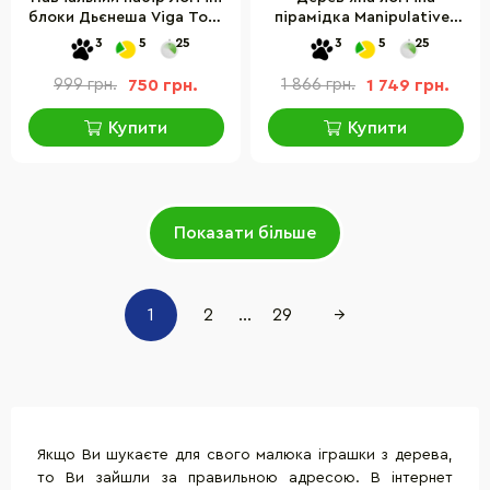
блоки Дьєнеша Viga Toys
пірамідка Manipulatives
56164U, 48 деталей
"Фігури геометрії"
3
5
25
3
5
25
Guidecraft G6738
999 грн.
750 грн.
1 866 грн.
1 749 грн.
Купити
Купити
Показати більше
1
2
...
29
→
Якщо Ви шукаєте для свого малюка іграшки з дерева,
то Ви зайшли за правильною адресою. В інтернет