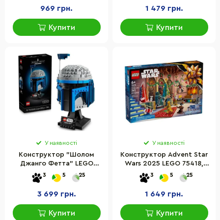
969 грн.
1 479 грн.
Купити
Купити
У наявності
У наявності
Конструктор "Шолом
Конструктор Advent Star
Джанго Фетта" LEGO
Wars 2025 LEGO 75418,
75408, 616 деталей
2663 деталі
3
5
25
3
5
25
3 699 грн.
1 649 грн.
Купити
Купити