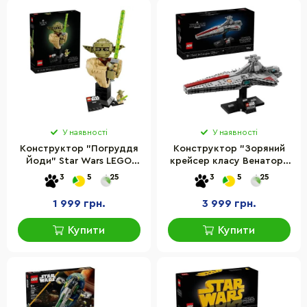
У наявності
У наявності
Конструктор "Погруддя
Конструктор "Зоряний
Йоди" Star Wars LEGO
крейсер класу Венатор"
75438, 399 деталей
LEGO 75441, 643 деталі
3
5
25
3
5
25
1 999 грн.
3 999 грн.
Купити
Купити