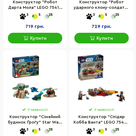
Конструктор "Робот
Конструктор "Робот
Дарта Мола" LEGO 75411,
ударного клону-солдата"
143 деталі
LEGO 75448, 151 деталь
3
5
25
3
5
25
719 грн.
729 грн.
Купити
Купити
У наявності
У наявності
Конструктор "Сімейний
Конструктор "Спідер
будинок Ґроґу" Star Wars
Кобба Ванта" LEGO 75437,
LEGO 75443, 107 деталей
207 деталей
3
5
25
3
5
25