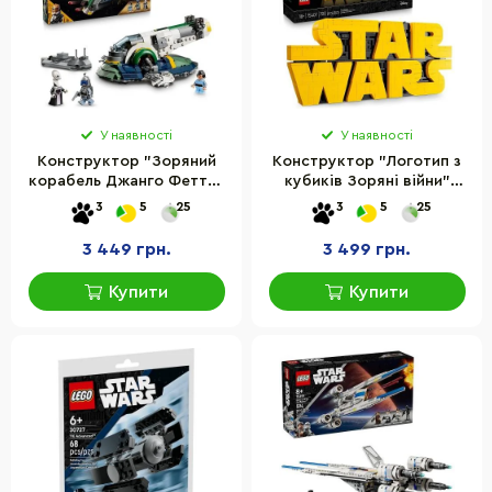
У наявності
У наявності
Конструктор "Зоряний
Конструктор "Логотип з
корабель Джанго Фетта"
кубиків Зоряні війни"
LEGO 75433, 707 деталей
LEGO 75407, 700 деталей
3
5
25
3
5
25
3 449 грн.
3 499 грн.
Купити
Купити