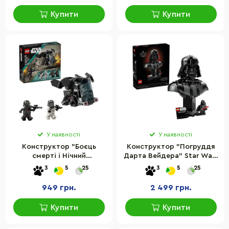
Купити
Купити
У наявності
У наявності
Конструктор "Боєць
Конструктор "Погруддя
смерті і Нічний
Дарта Вейдера" Star Wars
піхотинець" LEGO 75412,
LEGO 75439, 349 деталей
3
5
25
3
5
25
119 деталей
949 грн.
2 499 грн.
Купити
Купити