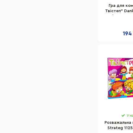
Гра для ком
Твістеп" Dan
ігрове по
194
У н
Розважальна 
Strateg 1125