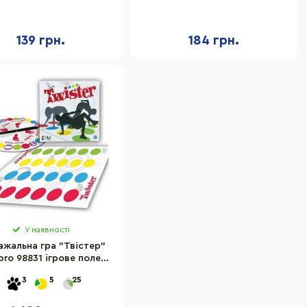
ле, рулетка, правила
поле 110х150 см, рулетка
139 грн.
184 грн.
У наявності
ажальна гра "Твістер"
bro 98831 ігрове поле
60х120 см, рулетка
3
5
25