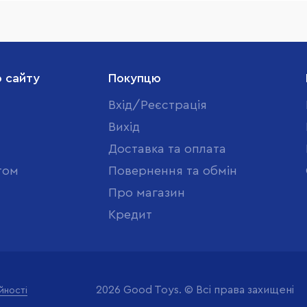
о сайту
Покупцю
Вхід/Реєстрація
Вихід
Доставка та оплата
том
Повернення та обмін
Про магазин
Кредит
2026 Good Toys. © Всі права захищені
йності