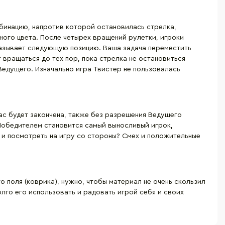
мбинацию, напротив которой остановилась стрелка,
ного цвета. После четырех вращений рулетки, игроки
 называет следующую позицию. Ваша задача переместить
т вращаться до тех пор, пока стрелка не остановиться
 Ведущего. Изначально игра Твистер не пользовалась
 Вас будет закончена, также без разрешения Ведущего
 Победителем становится самый выносливый игрок,
у и посмотреть на игру со стороны? Смех и положительные
о поля (коврика), нужно, чтобы материал не очень скользил
лго его использовать и радовать игрой себя и своих