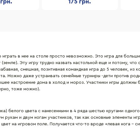
 грн.
175 грн.
о играть в нее на столе просто невозможно. Это игра для боль
 (земле). Эту игру трудно назвать настольной еще и потому, что
абавная, смешная, позитивная командная игра до 5 человек, из 
ста. Можно даже устраивать семейные турниры -дети против род
ошее настроение дома в холод и мороз. Участники игры должны 
ерно, тоже можно).
нка) белого цвета с нанесенными в 4 ряда шестью кругами одног
м рукам и двум ногам участников, так как основные элементы игр
цвет на игровом поле. Получается что-то вроде «левая нога – си