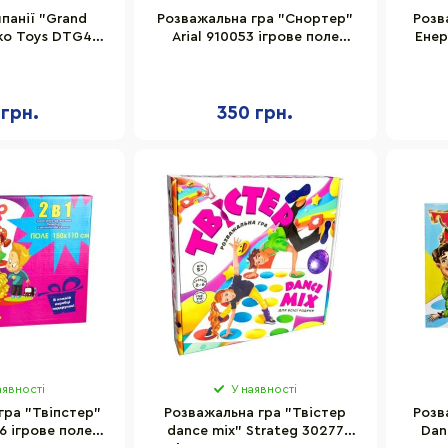
панії "Grand
Розважальна гра "Снортер"
Розв
ko Toys DTG46
Arial 910053 ігрове поле
Енер
ле, рулетка
165х127 см, рулетка
 грн.
350 грн.
аявності
У наявності
гра "Твіпстер"
Розважальна гра "Твістер
Розв
6 ігрове поле
dance mix" Strateg 30277
Dan