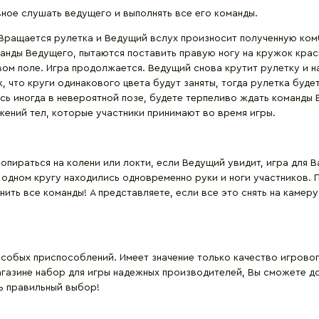
вное слушать ведущего и выполнять все его команды.
. Вращается рулетка и Ведущий вслух произносит полученную ко
манды Ведущего, пытаются поставить правую ногу на кружок крас
овом поле. Игра продолжается. Ведущий снова крутит рулетку и
к, что круги одинакового цвета будут заняты, тогда рулетка буде
ясь иногда в невероятной позе, будете терпеливо ждать команды
жений тел, которые участники принимают во время игры.
я опираться на колени или локти, если Ведущий увидит, игра для
 в одном кругу находились одновременно руки и ноги участников.
ить все команды! А представляете, если все это снять на камер
особых приспособлений. Имеет значение только качество игровог
агазине набор для игры надежных производителей, Вы сможете до
ь правильный выбор!