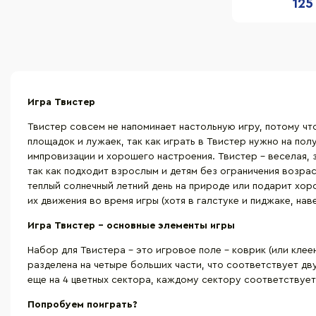
125
Игра Твистер
Твистер совсем не напоминает настольную игру, потому чт
площадок и лужаек, так как играть в Твистер нужно на полу
импровизации и хорошего настроения. Твистер – веселая, з
так как подходит взрослым и детям без ограничения возра
теплый солнечный летний день на природе или подарит хор
их движения во время игры (хотя в галстуке и пиджаке, нав
Игра Твистер – основные элементы игры
Набор для Твистера – это игровое поле - коврик (или клее
разделена на четыре больших части, что соответствует дву
еще на 4 цветных сектора, каждому сектору соответствует 
Попробуем поиграть?