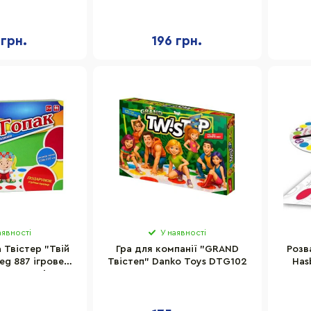
110 см
ігрове поле 150х110 см
по
 грн.
196 грн.
аявності
У наявності
 Твістер "Твій
Гра для компанії "GRAND
Розв
eg 887 ігрове
Твістеп" Danko Toys DTG102
Has
0 см, стрічка-
1
апор