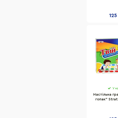
150х
125
У н
Настільна гра
гопак" Strat
поле 150 х 11
пр