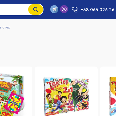
+38 063 026 26
вістер