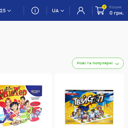
Кошик
0
 25
UA
0 грн.
Нові та популярні