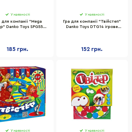
У наявності
У наявності
а для компанії "Mega
Гра для компанії "Твійстеп"
ер" Danko Toys SPG55-2
Danko Toys DTG14 ігрове
рове поле 112х180 см
поле, рулетка
185 грн.
152 грн.
У наявності
У наявності