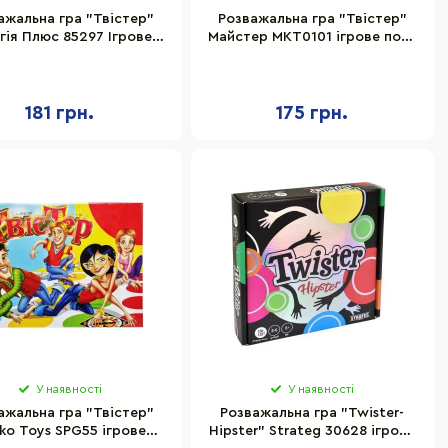
ажальна гра "Твістер"
Розважальна гра "Твістер"
гія Плюс 85297 Ігрове
Майстер MKT0101 ігрове поле
поле 110х160 см
1200х1800 мм
181 грн.
175 грн.
У наявності
У наявності
ажальна гра "Твістер"
Розважальна гра "Twister-
ko Toys SPG55 ігрове
Hipster" Strateg 30628 ігрове