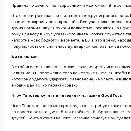
Правила не делятся на «взрослые» и «детские». В игре гла
Итак, все игроки заняли свои места вокруг игрового поля
например «правая нога-красный». Все участники, после ко
двумя ногами и двумя руками полностью находятся на игр
руку или ногу в круг указанного цвета. Может случиться та
напротив «свободного» варианта, а Вы в это время, наход
популярностью и считалась вульгарной как раз из- за поло
А это нельзя
В этой игре есть несколько «нельзя»: во время игры нельз
нельзя менять положение тела на коврике и нельзя, чтобы
которому удалось удержать равновесие, не упасть и выполн
эмоции Вам точно гарантированы!
Игру Твистер купить в интернет- магазине
GoodToys
Игра Твистер настолько простая, что не требует каких-то 
по поверхности, а цвета были стойкими. Выбрав в нашем м
друзей. Консультанты нашего магазина помогут Вам сделат