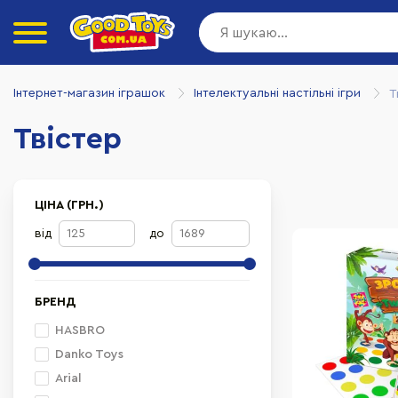
Інтернет-магазин іграшок
Інтелектуальні настільні ігри
Т
Твістер
ЦІНА (ГРН.)
від
до
БРЕНД
HASBRO
Danko Toys
Arial