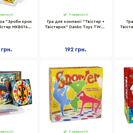
аявності
У наявності
ра "Зроби крок
Гра для компанії "Твістер +
Гр
айстер MKB0146
Твістерок" Danko Toys TWTK
Твіст
рулетка ігрова
ігрове поле 130х180 см
іг
 грн.
192 грн.
аявності
У наявності