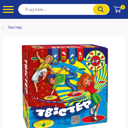
0
Твістер