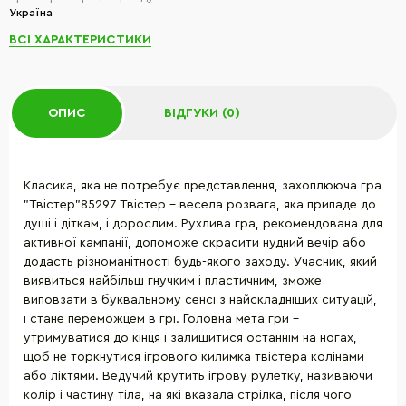
Україна
ВСІ ХАРАКТЕРИСТИКИ
ОПИС
ВІДГУКИ (0)
Класика, яка не потребує представлення, захоплююча гра
"Твістер"85297 Твістер - весела розвага, яка припаде до
душі і діткам, і дорослим. Рухлива гра, рекомендована для
активної кампанії, допоможе скрасити нудний вечір або
додасть різноманітності будь-якого заходу. Учасник, який
виявиться найбільш гнучким і пластичним, зможе
виповзати в буквальному сенсі з найскладніших ситуацій,
і стане переможцем в грі. Головна мета гри -
утримуватися до кінця і залишитися останнім на ногах,
щоб не торкнутися ігрового килимка твістера колінами
або ліктями. Ведучий крутить ігрову рулетку, називаючи
колір і частину тіла, на які вказала стрілка, після чого