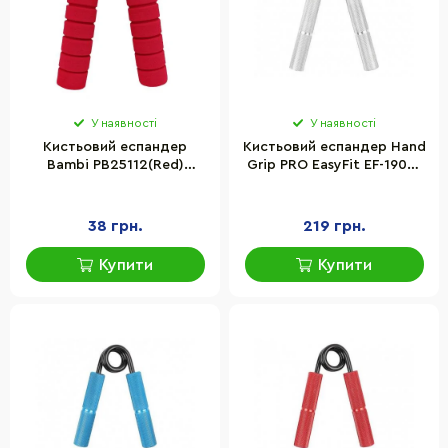
У наявності
У наявності
Кистьовий еспандер
Кистьовий еспандер Hand
Bambi PB25112(Red)
Grip PRO EasyFit EF-1902-
металевий, червоний
150, 70 кг, сірий (150 lb)
38 грн.
219 грн.
Купити
Купити