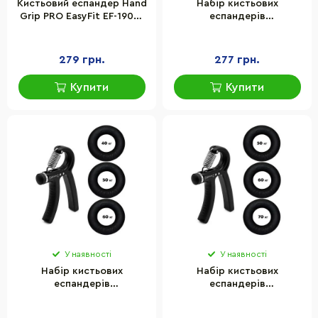
Кистьовий еспандер Hand
Набір кистьових
Grip PRO EasyFit EF-1902-
еспандерів
350, 160 кг, чорний
кільце+еспандер ножиці
Power Grip Set1 Newt NE-
1587-60
279 грн.
277 грн.
Купити
Купити
У наявності
У наявності
Набір кистьових
Набір кистьових
еспандерів
еспандерів
кільце+еспандер ножиці
кільце+еспандер ножиці
Power Grip Set2 Newt NE-
Power Grip Set3 Newt NE-