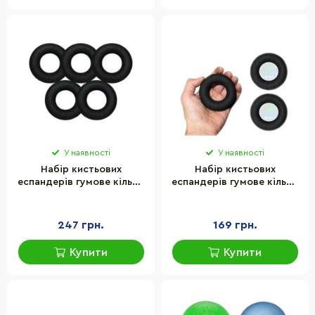
У наявності
У наявності
Набір кистьових
Набір кистьових
еспандерів гумове кільце
еспандерів гумове кільце
Newt Power Grip 30-70 кг
Newt Power Grip 40-60 кг
TI-1590-5
TI-1588-3
247 грн.
169 грн.
Купити
Купити