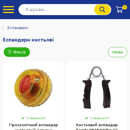
0
Еспандери
Еспандери кистьові
Фільтр
Назва
У наявності
У наявності
Гіроскопічний еспандер
Кистьовий еспандер