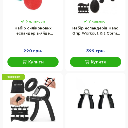
У наявності
У наявності
Набір силіконових
Набір еспандерів Hand
еспандерів-яйце
Grip Workout Kit Cornix
(тренажер для кисті) PP-
XR-0269 Black 5 шт
4340 Power Grip Set
PowerPlay PP_4340 набір 3
220 грн.
399 грн.
шт
Купити
Купити
Новинка