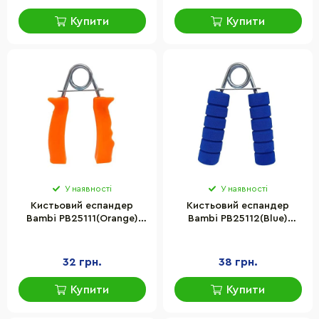
Купити
Купити
У наявності
У наявності
Кистьовий еспандер
Кистьовий еспандер
Bambi PB25111(Orange)
Bambi PB25112(Blue)
металевий, помаранчевий
металевий, синій
32 грн.
38 грн.
Купити
Купити