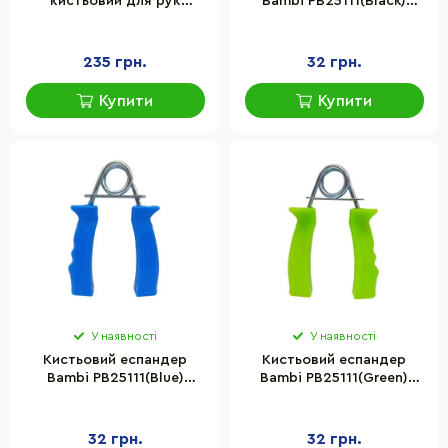
кистьовий для рук
Bambi PB25111(Black)
"GyroPower" Newt NE-SP-
металевий, чорний
GIRO1 LED-підсвічування
235 грн.
32 грн.
Купити
Купити
У наявності
У наявності
Кистьовий еспандер
Кистьовий еспандер
Bambi PB25111(Blue)
Bambi PB25111(Green)
металевий, синій
металевий, зелений
32 грн.
32 грн.