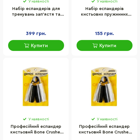
У наявності
У наявності
Набір еспандерів для
Набір еспандерів
тренувань зап'ястя та
кистьових пружинних
пальців 5 в 1 Actiget
Power Grip Newt NE-QD-
ACT0055 Black, чохол
01C чорний
399 грн.
155 грн.
Купити
Купити
У наявності
У наявності
Професійний еспандер
Професійний еспандер
кистьовий Bone Crusher
кистьовий Bone Crusher
Gemini Sport GI-4125-
Gemini Sport GI-4125-