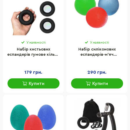
У наявності
У наявності
Набір кистьових
Набір силіконових
еспандерів гумове кільце
еспандерів-м'яч
Newt Power Grip 50-70 кг
(тренажер для кисті) PP-
TI-1589-3
4339 Grip Ball Set
PowerPlay PP_4339 набір 3
179 грн.
290 грн.
шт
Купити
Купити