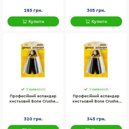
100LB навантаження 45кг
150LB навантаження 68кг
285 грн.
305 грн.
Купити
Купити
У наявності
У наявності
Професійний еспандер
Професійний еспандер
кистьовий Bone Crusher
кистьовий Bone Crusher
Gemini Sport GI-4125-
Gemini Sport GI-4125-
200LB навантаження 90кг
250LB навантаження 113кг
320 грн.
345 грн.