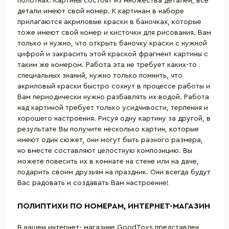
полотнах. Картины состоят из множества деталей, все
детали имеют свой номер. К картинам в наборе
прилагаются акриловые краски в баночках, которые
тоже имеют свой номер и кисточки для рисования. Вам
только и нужно, что открыть баночку краски с нужной
цифрой и закрасить этой краской фрагмент картины с
таким же номером. Работа эта не требует каких-то
специальных знаний, нужно только помнить, что
акриловый краски быстро сохнут в процессе работы и
Вам периодически нужно разбавлять их водой. Работа
над картиной требует только усидчивости, терпения и
хорошего настроения. Рисуя одну картину за другой, в
результате Вы получите несколько картин, которые
имеют один сюжет, они могут быть разного размера,
но вместе составляют целостную композицию. Вы
можете повесить их в комнате на стене или на даче,
подарить своим друзьям на праздник. Они всегда будут
Вас радовать и создавать Вам настроение!
ПОЛИПТИХИ ПО НОМЕРАМ, ИНТЕРНЕТ-МАГАЗИН
В нашем интернет- магазине GoodToys представлен