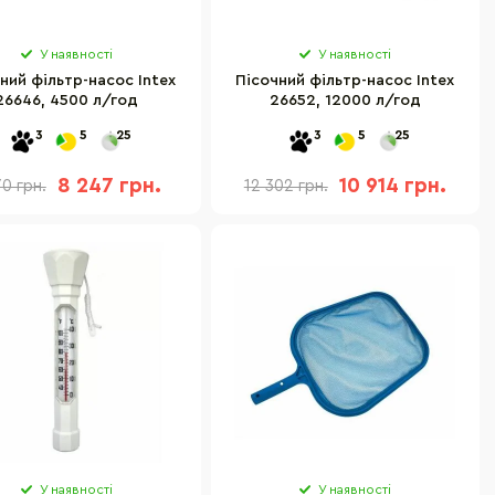
У наявності
У наявності
ний фільтр-насос Intex
Пісочний фільтр-насос Intex
26646, 4500 л/год
26652, 12000 л/год
3
5
25
3
5
25
8 247 грн.
10 914 грн.
70 грн.
12 302 грн.
У наявності
У наявності