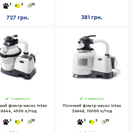
см
221 см
3
5
25
381 грн.
727 грн.
У наявності
У наявності
ний фільтр-насос Intex
Пісочний фільтр-насос Intex
26644, 4500 л/год
26648, 10000 л/год
3
5
25
3
5
25