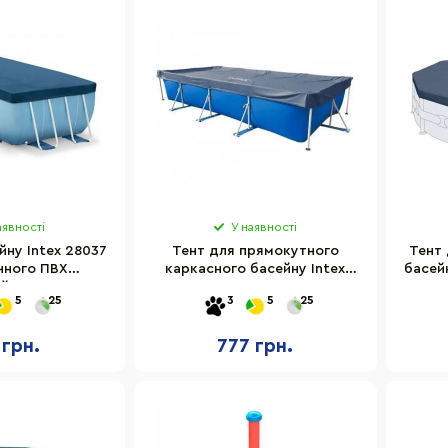
аявності
У наявності
йну Intex 28037
Тент для прямокутного
Тент 
чного ПВХ
каркасного басейну Intex
басей
й 389х184 см
28039 450х220 см
5
25
3
5
25
 грн.
777 грн.