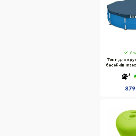
У н
Тент для кру
басейнів Inte
36
3
879