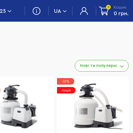
Кошик
0
 25
UA
0 грн.
Нові та популярні
-12%
Акція