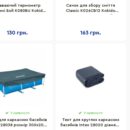
аваючий термометр
Сачок для збору сміття
мі Бой K080BU Kokido
Classic K026CB12 Kokido
1228AP
31457AP, поверхневий
130 грн.
163 грн.
У наявності
У наявності
для каркасних басейнів
Тент для круглих каркасних
x 28038 розмір 300х201
басейнів Intex 28020 діаметр