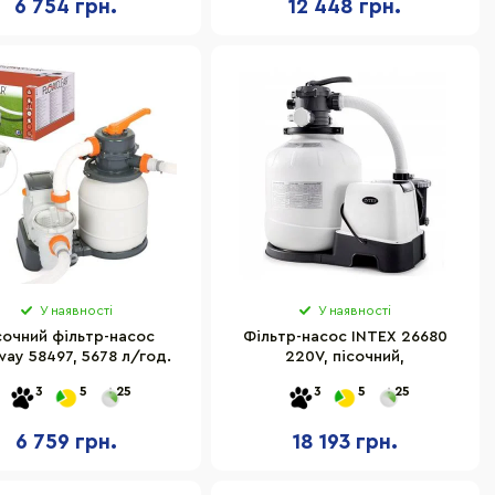
6 754 грн.
12 448 грн.
У наявності
У наявності
сочний фільтр-насос
Фільтр-насос INTEX 26680
way 58497, 5678 л/год.
220V, пісочний,
3
5
25
3
5
25
6 759 грн.
18 193 грн.