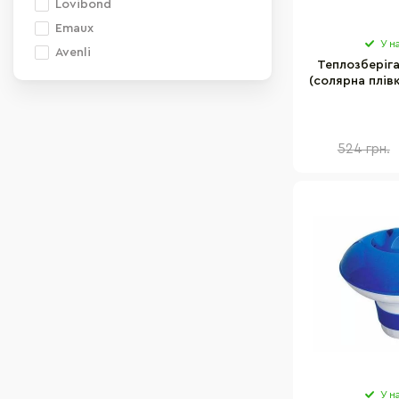
Lovibond
Emaux
У н
Avenli
Теплозберіг
(солярна плів
Intex 28010T 
524 грн.
У н