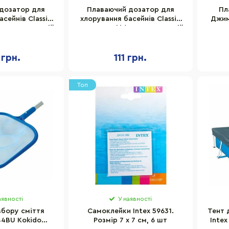
дозатор для
Плаваючий дозатор для
Пл
сейнів Classic
хлорування басейнів Classic
Джим
 12219AP, синій
K033BU Kokido 16892AP, синій
 грн.
111 грн.
Топ
аявності
У наявності
збору сміття
Самоклейки Intex 59631.
Тент 
44BU Kokido
Розмір 7 х 7 см, 6 шт
Inte