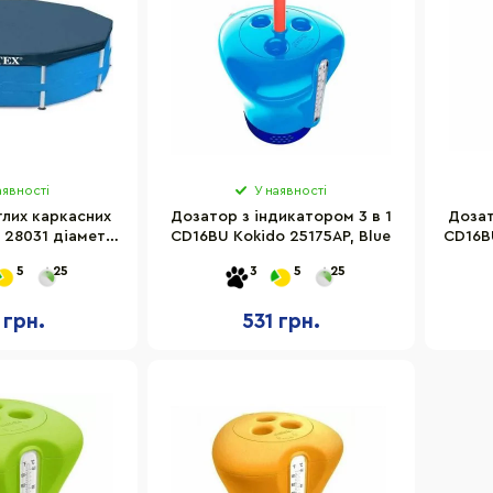
аявності
У наявності
глих каркасних
Дозатор з індикатором 3 в 1
Дозат
x 28031 діаметр
CD16BU Kokido 25175AP, Blue
CD16BU
6 см
5
25
3
5
25
 грн.
531 грн.