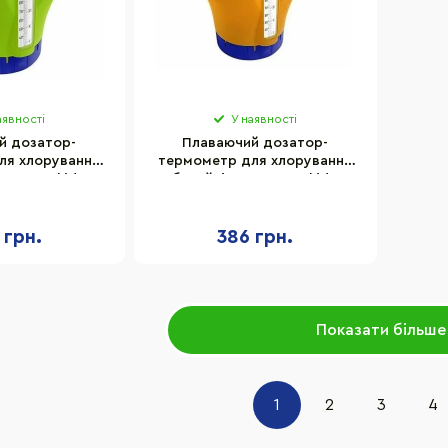
аявності
У наявності
й дозатор-
Плаваючий дозатор-
ля хлорування
термометр для хлорування
619BU Kokido
басейнів K619BU Kokido
, зелений
17598AP, помаранчевий
 грн.
386 грн.
Показати більше
1
2
3
4