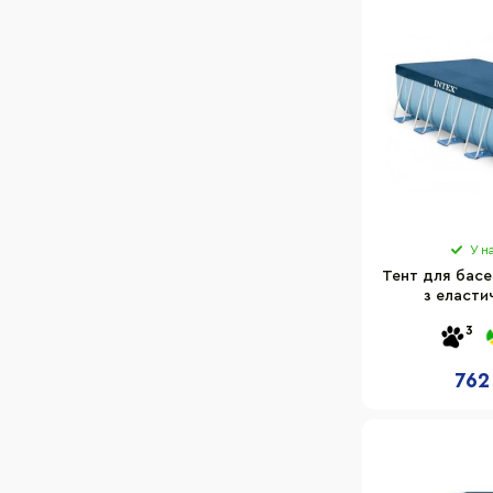
У н
Тент для басе
з еласти
прямокутни
3
762