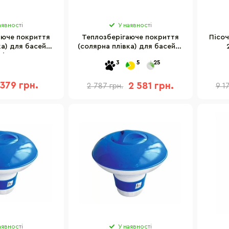
аявності
У наявності
аюче покриття
Теплозберігаюче покриття
Пісоч
ка) для басейну
(солярна плівка) для басейну
діаметр 206 см
Intex 28017T, 716-346 см
3
5
25
379 грн.
2 581 грн.
2 787 грн.
9 1
аявності
У наявності