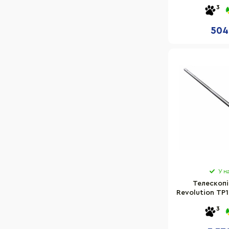
12141AP,
3
504
У н
Телескопі
Revolution TP
22768AP 
3