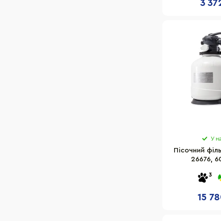
3 37
У н
Пісочний філь
26676, 6
3
15 78