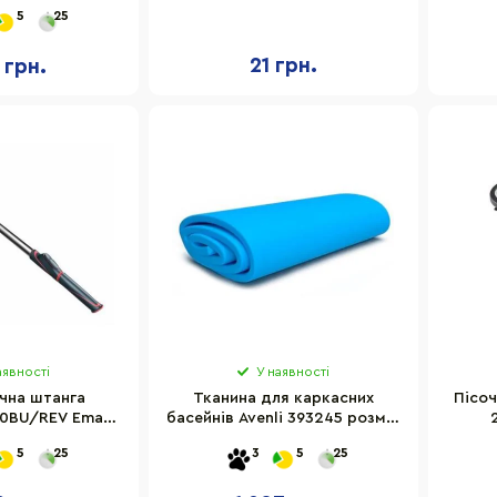
 з ручкою
5
25
21 грн.
 грн.
аявності
У наявності
чна штанга
Тканина для каркасних
Пісоч
10BU/REV Emaux
басейнів Avenli 393245 розмір
240-480 см
366х90 см
5
25
3
5
25