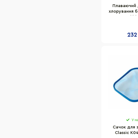
Плаваючий 
хлорування ба
K027BU Kokido
232
У н
Сачок для 
Classic K0