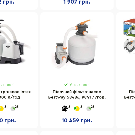
2 грн.
1 907 грн.
аявності
У наявності
тр-насос Intex
Пісочний фільтр-насос
Пі
000 л/год
Bestway 58486, 9841 л/год.
Best
5
25
3
5
25
0 грн.
10 459 грн.