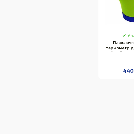
У н
Плаваючи
термометр д
басейнів K
12172AP
440