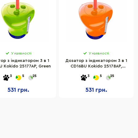
У наявності
У наявності
ор з індикатором 3 в 1
Дозатор з індикатором 3 в 1
 Kokido 25177AP, Green
CD16BU Kokido 25178AP,
Orange
3
5
25
3
5
25
531 грн.
531 грн.