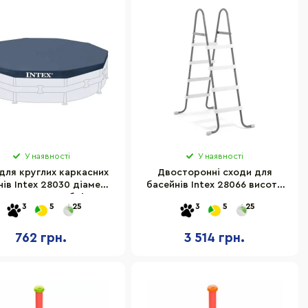
У наявності
У наявності
для круглих каркасних
Двосторонні сходи для
нів Intex 28030 діаметр
басейнів Intex 28066 висота
305 см, в коробці
122 см
3
5
25
3
5
25
762 грн.
3 514 грн.