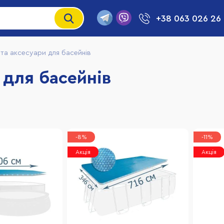
+38 063 026 26
та аксесуари для басейнів
 для басейнів
-8%
-11%
Акція
Акція