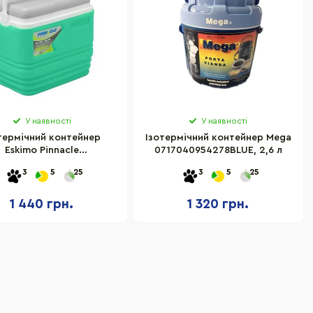
У наявності
У наявності
термічний контейнер
Ізотермічний контейнер Mega
Eskimo Pinnacle
0717040954278BLUE, 2,6 л
53369526TURQUOISE 10
3
5
25
3
5
25
л, бірюзовий
1 440 грн.
1 320 грн.