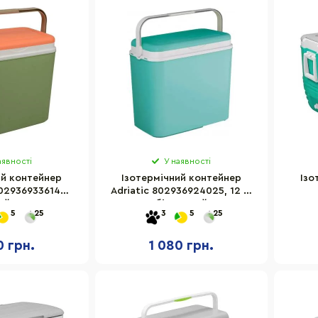
аявності
У наявності
ий контейнер
Ізотермічний контейнер
Ізо
002936933614
Adriatic 802936924025, 12 л,
ий 36 л
бірюзовий
0682
5
25
3
5
25
0 грн.
1 080 грн.