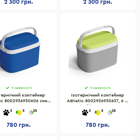
2 300 грн.
2 300 грн.
У наявності
У наявності
термічний контейнер
Ізотермічний контейнер
tic 8002936930606 синій
Adriatic 8002936930637, 6 л,
6 л
сірий із салатовим
3
5
25
3
5
25
780 грн.
780 грн.