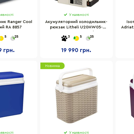
аявності
У наявності
ик Ranger Cool
Акумуляторний холодильник-
Ізо
ий RA 8857
рюкзак Litheli U20HW05-
Adriat
0U101 живлення від
5
25
3
5
25
павербанка 16 л
9 грн.
19 990 грн.
Новинка
аявності
У наявності