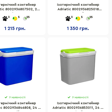
термічний контейнер
Ізотермічний контейнер
atic 8002936807502, 24
Adriatic 8002936825018
літри
персиковий 24 л
3
5
25
3
5
25
1 215 грн.
1 350 грн.
У наявності
У наявності
термічний контейнер
Ізотермічний контейнер
ic 8002936846808, 24 л,
Adriatic 8002936853011, 24 л,