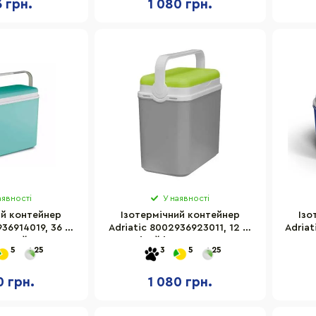
3 грн.
1 080 грн.
аявності
У наявності
ий контейнер
Ізотермічний контейнер
Ізо
36914019, 36 л,
Adriatic 8002936923011, 12 л,
Adria
зовий
сірий із салатовим
5
25
3
5
25
0 грн.
1 080 грн.