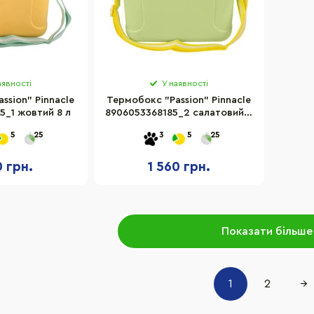
аявності
У наявності
ssion" Pinnacle
Термобокс "Passion" Pinnacle
5_1 жовтий 8 л
8906053368185_2 салатовий 8
л
5
25
3
5
25
0 грн.
1 560 грн.
Показати більше
1
2
→