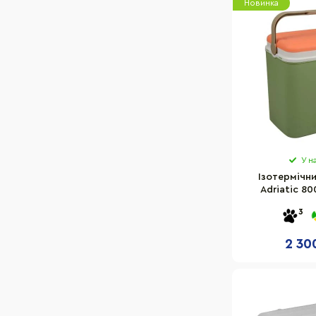
Новинка
У н
Ізотермічн
Adriatic 8
зелен
3
2 30