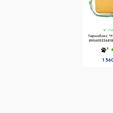
У н
Термобокс "Pa
890605336818
3
1 56