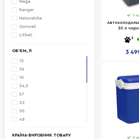
Mega
Ranger
У н
Naturehike
Автохолодильн
Outwell
30 л чорн
Litheli
3
ОБ'ЄМ, Л
3 49
12
36
10
34,5
57
22
30
48
8
КРАЇНА-ВИРОБНИК ТОВАРУ
11
У н