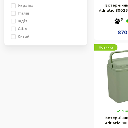
4,5
Ізотермічн
Україна
Adriatic 80029
25
Італія
си
3
32
Індія
24
США
870
6
Китай
2,6
Новинка
13
20
60
16
У н
Ізотермічн
Adriatic 8