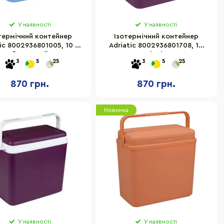
У наявності
У наявності
термічний контейнер
Ізотермічний контейнер
ic 8002936801005, 10 л,
Adriatic 8002936801708, 10
блакитний
літрів
3
5
25
3
5
25
870 грн.
870 грн.
Новинка
У наявності
У наявності