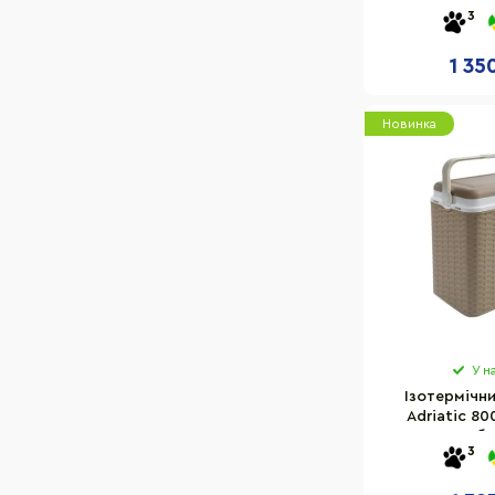
м'ятн
3
1 35
Новинка
У н
Ізотермічн
Adriatic 8
ротанг, б
3