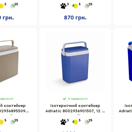
ий 24 л
сірий із салатовим
5
25
3
5
25
0 грн.
870 грн.
аявності
У наявності
ий контейнер
Ізотермічний контейнер
Ізо
002936895509
Adriatic 8002936901507, 12 л,
Adriat
ежевий 24 л
синій
5
25
3
5
25