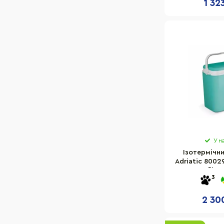
1 32
У н
Ізотермічн
Adriatic 80029
бірю
3
2 30