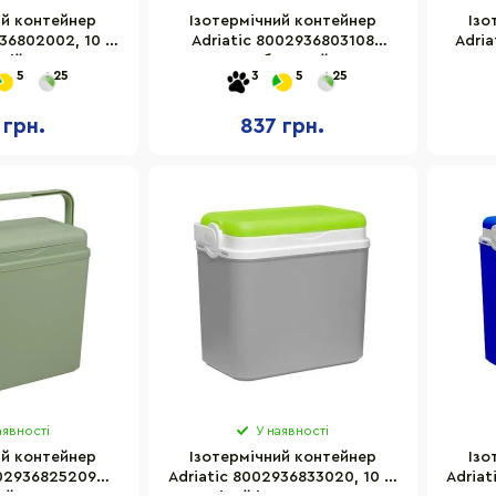
ий контейнер
Ізотермічний контейнер
Ізо
36802002, 10 л,
Adriatic 8002936803108
Adri
ній
ротанг, бежевий 10 л
5
25
3
5
25
 грн.
837 грн.
аявності
У наявності
ий контейнер
Ізотермічний контейнер
Ізо
002936825209
Adriatic 8002936833020, 10 л,
Adriat