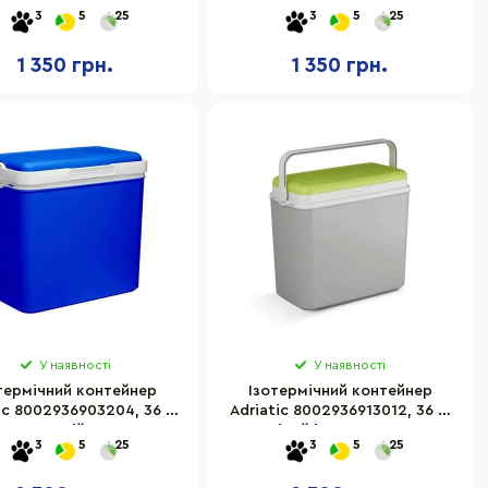
синій
сірий
3
5
25
3
5
25
1 350 грн.
1 350 грн.
У наявності
У наявності
термічний контейнер
Ізотермічний контейнер
ic 8002936903204, 36 л,
Adriatic 8002936913012, 36 л,
синій
сірий із салатовим
3
5
25
3
5
25