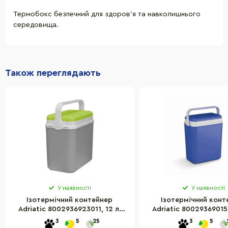
Термобокс безпечний для здоров’я та навколишнього
середовища.
Також переглядають
У наявності
У наявності
Ізотермічний контейнер
Ізотермічний конт
Adriatic 8002936923011, 12 л,
Adriatic 800293690150
сірий із салатовим
синій
3
5
25
3
5