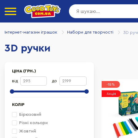
Інтернет-магазин іграшок
Набори для творчості
3D руч
3D ручки
ЦІНА (ГРН.)
від
до
-18%
Акція
КОЛІР
Бірюзовий
Різні кольори
Жовтий