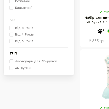
Рожевий
Блакитний
У н
Набір для дит
ВІК
3D-ручка КРЕ
Start Plus SP
Від 8 Років
3
Від 4 Років
2 655 грн.
Від 6 Років
ТИП
Аксесуари для 3D-ручок
3D-ручки
У н