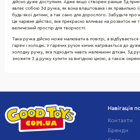
дійсно дуже доступним. Адже якщо створені раніше 3д прин
являє собою 3d ручка, як вона влаштована і як правильно її
будь-якої дитини, а так само для дорослого. Забудьте про 
Це чарівне дійство, яке прекрасно впливає на розвиток не 
величезний простір для творчості!
Така ручка дійсно може малювати в повітрі, а відбувається
гарячі і холодні. У гарячих ручок кінчик нагрівається до д
холодну ручку, яка підходить навіть маленьким діткам. 3д ру
зможете 3 д ручку купити за вигідною ціною, а також окрем
Навігація п
Контакти
Бренди