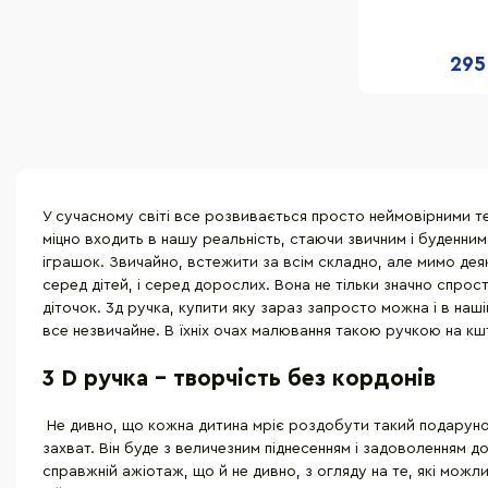
ORAN
295
У сучасному світі все розвивається просто неймовірними т
міцно входить в нашу реальність, стаючи звичним і буденним.
іграшок. Звичайно, встежити за всім складно, але мимо дея
серед дітей, і серед дорослих. Вона не тільки значно спро
діточок. 3д ручка, купити яку зараз запросто можна і в наш
все незвичайне. В їхніх очах малювання такою ручкою на кш
3 D ручка - творчість без кордонів
Не дивно, що кожна дитина мріє роздобути такий подарунок.
захват. Він буде з величезним піднесенням і задоволенням д
справжній ажіотаж, що й не дивно, з огляду на те, які мо