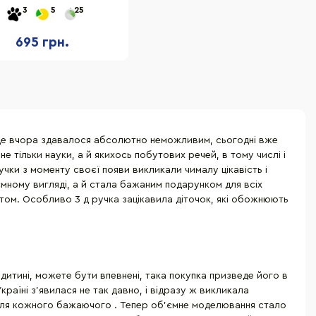
75, 3 кольори
3
5
25
695 грн.
о ще вчора здавалося абсолютно неможливим, сьогодні вже
е тільки науки, а й якихось побутових речей, в тому числі і
чки з моменту своєї появи викликали чималу цікавість і
ємному вигляді, а й стала бажаним подарунком для всіх
питом. Особливо 3 д ручка зацікавила діточок, які обожнюють
дитині, можете бути впевнені, така покупка призведе його в
раїні з'явилася не так давно, і відразу ж викликала
і для кожного бажаючого . Тепер об'ємне моделювання стало