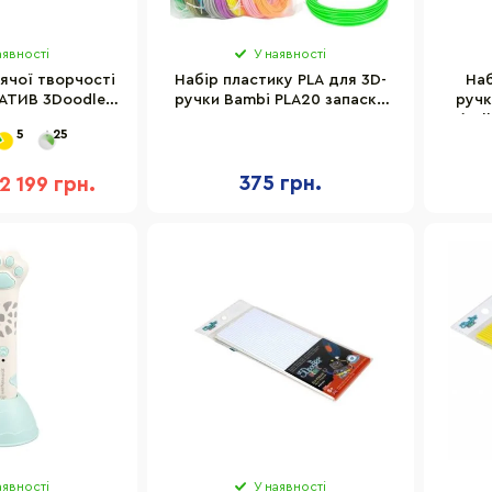
аявності
У наявності
ячої творчості
Набір пластику PLA для 3D-
Наб
АТИВ 3Doodler
ручки Bambi PLA20 запаска
ручк
LUS 72 стрижня
20 шт по 10 м
2(Yel
5
25
375 грн.
2 199 грн.
аявності
У наявності