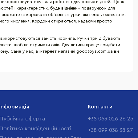
икористовуватися і для роботи, і для розваги дітей. Що ж
ивостей і характеристик, буде відмінним подарунком для
ми зможете створювати об'ємні фігурки, які немов оживають.
гічного мислення. Кордони стираються, надаючи просто
і використовуються замість чорнила. Ручки три д бувають
безпеки, щоб не отримати опік. Для дитини краще придбати
ашому. Саме у нас, в інтернет магазині goodtoys.com.ua ви
Інформація
Контакти
Публічна оферта
+38 063 026 26 25
Політика конфіденційності
+38 099 038 38 27