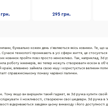
GE-24
GREY-24
 грн.
295 грн.
емпами, буквально кожен день з'являються якісь новинки. Те, щ
 Сучасні технології проникають в усі сфери життя, це стосується н
ких новинок пройти повз просто неможливо. Так, наприклад, 3d ру
стила роботу інженерів, які тепер можуть створювати ескізи в об'
ій країні, впевнено зайняла свою нішу і користується великим по
талт справжнісінькому помаху чарівної палички.
 Тому якщо ви вирішили такий гаджет, як 3d ручка купити своїй 
осліджувати її можливості, створюючи свої шедеври. 3d ручка в Ук
жливості відкриваються завдяки цьому винаходу і його доступност