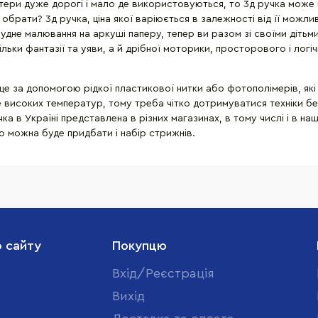
тери дуже дорогі і мало де використовуються, то 3д ручка може в
 обрати? 3д ручка, ціна якої варіюється в залежності від її можл
нудне малювання на аркуші паперу, тепер ви разом зі своїми діть
тільки фантазії та уяви, а й дрібної моторики, просторового і ло
 це за допомогою рідкої пластикової нитки або фотополімерів, як
уже високих температур, тому треба чітко дотримуватися техніки 
чка в Україні представлена в різних магазинах, в тому числі і в н
о можна буде придбати і набір стрижнів.
о сайту
Покупцю
Вхід/Реєстрація
Вихід