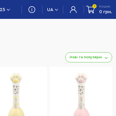
Кошик
0
 25
UA
0 грн.
Нові та популярні