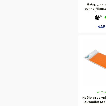
Набір для 
ручка "Лапка
2(Blue) плас
3
645
У н
Набір стержні
3Doodler Sta