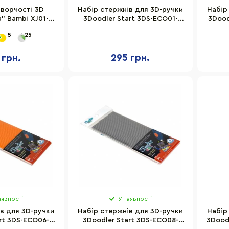
творчості 3D
Набір стержнів для 3D-ручки
Набір
" Bambi XJ01-
3Doodler Start 3DS-ECO01-
3Dood
тик 3 кольори
WHITE-24
5
25
295 грн.
 грн.
аявності
У наявності
в для 3D-ручки
Набір стержнів для 3D-ручки
Набір
rt 3DS-ECO06-
3Doodler Start 3DS-ECO08-
3Dood