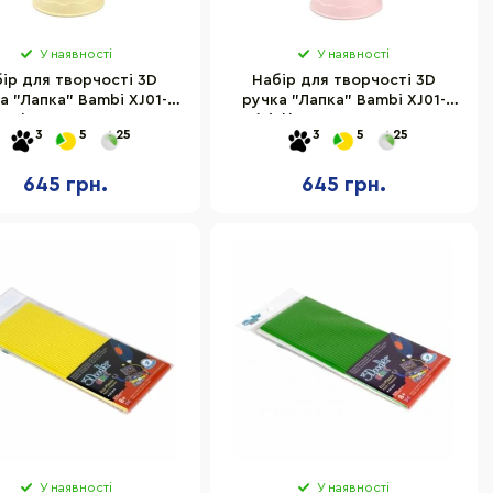
У наявності
У наявності
ір для творчості 3D
Набір для творчості 3D
а "Лапка" Bambi XJ01-
ручка "Лапка" Bambi XJ01-
low) пластик 3 кольори
2(Pink) пластик 3 кольори
3
5
25
3
5
25
645 грн.
645 грн.
У наявності
У наявності