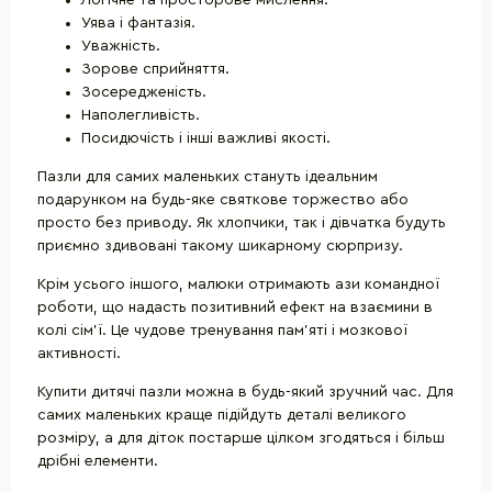
Уява і фантазія.
Уважність.
Зорове сприйняття.
Зосередженість.
Наполегливість.
Посидючість і інші важливі якості.
Пазли для самих маленьких стануть ідеальним
подарунком на будь-яке святкове торжество або
просто без приводу. Як хлопчики, так і дівчатка будуть
приємно здивовані такому шикарному сюрпризу.
Крім усього іншого, малюки отримають ази командної
роботи, що надасть позитивний ефект на взаємини в
колі сім'ї. Це чудове тренування пам'яті і мозкової
активності.
Купити дитячі пазли можна в будь-який зручний час. Для
самих маленьких краще підійдуть деталі великого
розміру, а для діток постарше цілком згодяться і більш
дрібні елементи.