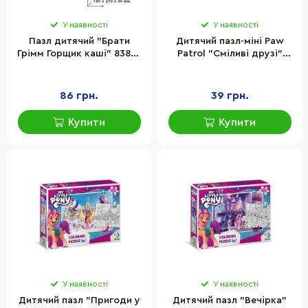
У наявності
У наявності
Пазл дитячий "Брати
Дитячий пазл-міні Paw
Грімм Горщик каші" 83897
Patrol "Сміливі друзі"
на 60 елементів
DoDo Toys 200149, 35
елементів
86 грн.
39 грн.
Купити
Купити
У наявності
У наявності
Дитячий пазл "Пригоди у
Дитячий пазл "Вечірка"