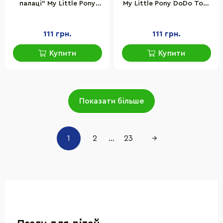
палаці" My Little Pony
My Little Pony DoDo Toys
DoDo Toys 200135, 60
200136, 60 елементів
елементів
111 грн.
111 грн.
Купити
Купити
Показати більше
1
2
...
23
→