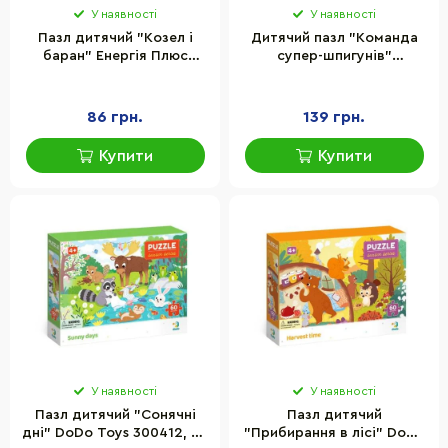
У наявності
У наявності
Пазл дитячий "Козел і
Дитячий пазл "Команда
баран" Енергія Плюс
супер-шпигунів"
83811, 60 елементів
SuperThings Trefl 18273, 30
елементів
86 грн.
139 грн.
Купити
Купити
У наявності
У наявності
Пазл дитячий "Сонячні
Пазл дитячий
дні" DoDo Toys 300412, 60
"Прибирання в лісі" DoDo