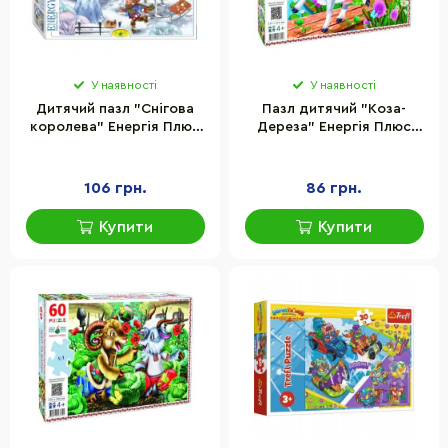
У наявності
У наявності
Дитячий пазл "Снігова
Пазл дитячий "Коза-
королева" Енергія Плюс
Дереза" Енергія Плюс
83422, 88 елементів
83828, 60 елементів
106 грн.
86 грн.
Купити
Купити