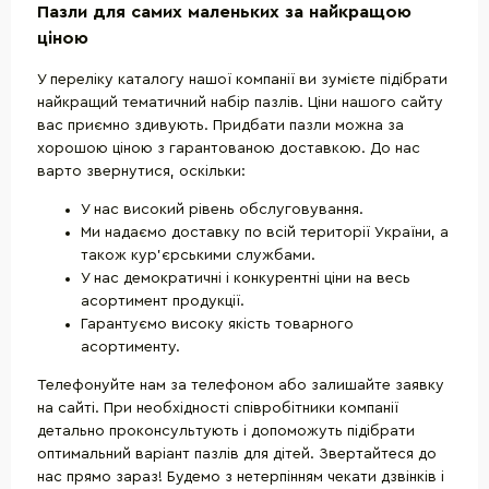
Пазли для самих маленьких за найкращою
ціною
У переліку каталогу нашої компанії ви зумієте підібрати
найкращий тематичний набір пазлів. Ціни нашого сайту
вас приємно здивують. Придбати пазли можна за
хорошою ціною з гарантованою доставкою. До нас
варто звернутися, оскільки:
У нас високий рівень обслуговування.
Ми надаємо доставку по всій території України, а
також кур'єрськими службами.
У нас демократичні і конкурентні ціни на весь
асортимент продукції.
Гарантуємо високу якість товарного
асортименту.
Телефонуйте нам за телефоном або залишайте заявку
на сайті. При необхідності співробітники компанії
детально проконсультують і допоможуть підібрати
оптимальний варіант пазлів для дітей. Звертайтеся до
нас прямо зараз! Будемо з нетерпінням чекати дзвінків і