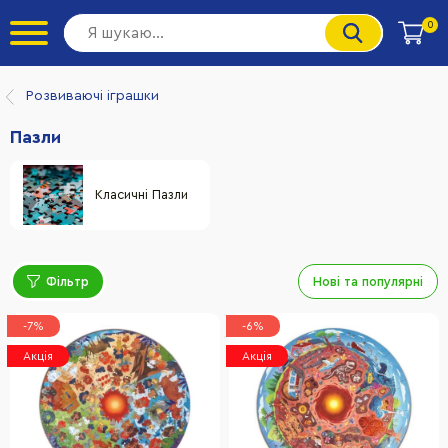
0
Розвиваючі іграшки
Пазли
Класичні Пазли
Фільтр
Нові та популярні
-7%
-6%
Акція
Акція