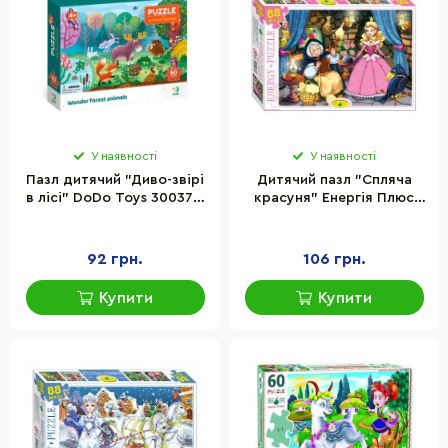
У наявності
У наявності
Пазл дитячий "Диво-звірі
Дитячий пазл "Спляча
в лісі" DoDo Toys 300375,
красуня" Енергія Плюс
60 елементів
83439, 88 елементів
92 грн.
106 грн.
Купити
Купити