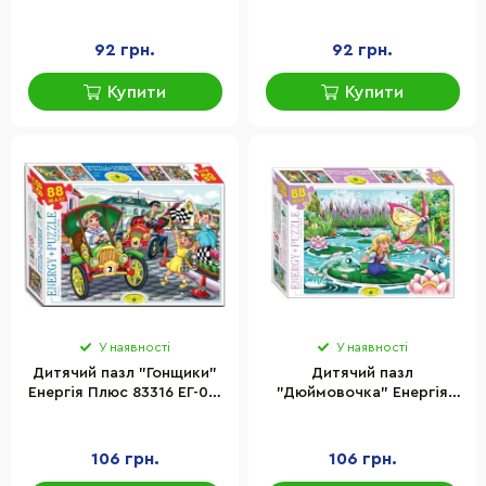
елементів
Toys 300413, 60 елементів
92 грн.
92 грн.
Купити
Купити
У наявності
У наявності
Дитячий пазл "Гонщики"
Дитячий пазл
Енергія Плюс 83316 ЕГ-05,
"Дюймовочка" Енергія
88 елементів
Плюс 83323 ЕГ-06, 88
елементів
106 грн.
106 грн.