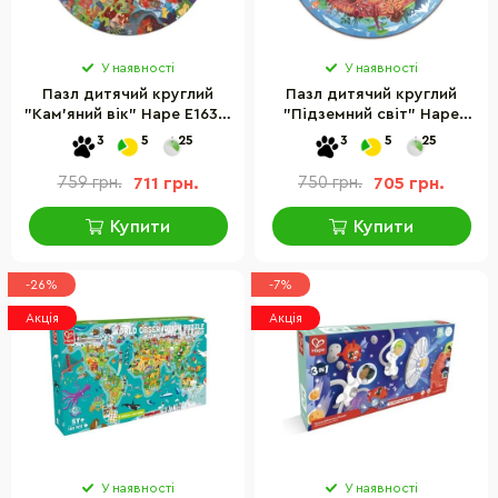
У наявності
У наявності
Пазл дитячий круглий
Пазл дитячий круглий
"Кам'яний вік" Hape E1638,
"Підземний світ" Hape
100 елементів
E1637, 36 елементів
3
5
25
3
5
25
759 грн.
711 грн.
750 грн.
705 грн.
Купити
Купити
-26%
-7%
Акція
Акція
У наявності
У наявності