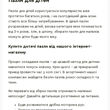
Пазли для дітей
Пазли для дітей користуються популярністю вже
протягом багатьох років, і на сьогоднішній день вони
стають все більш затребуваними. В ідеалі пазли
розраховані на дітей, вікова категорія яких починається
від 3-х років. Але, в цілому, збирати пазли для малюків
можуть дітки будь-якого віку.
Купити дитячі пазли від нашого інтернет-
магазину
Процес складання пазлів - це цікавий метод для дитини
навчитися чомусь новому. Крім цього - це прекрасний
привід провести час у колі сім'ї. В асортименті нашої
компанії ви знайдете безліч пазлів різної складності та
теми.
Які переваги від збірки пазлів отримають маленькі
непосиди? Давайте детальніше розглянемо це питання.
Буде розвиватися дрібна моторика рук.
Логічне та просторове мислення.