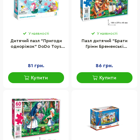
У наявності
У наявності
Дитячий пазл "Пригоди
Пазл дитячий "Брати
одноріжок" DoDo Toys
Грімм Бременські
300416, 30 елементів
музиканти" Енергія Плюс
83880 на 60 елементів
81 грн.
86 грн.
Купити
Купити