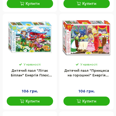
Купити
Купити
У наявності
У наявності
Дитячий пазл "Літак
Дитячий пазл "Принцеса
Біплан" Енергія Плюс
на горошині" Енергія
83378 ЕГ-11, 88 елементів
Плюс 83392 ЕГ-13, 88
елементів
106 грн.
106 грн.
Купити
Купити