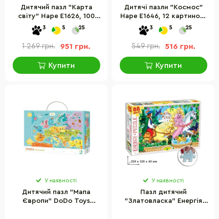
Дитячий пазл "Карта
Дитячі пазли "Космос"
світу" Hape E1626, 100
Hape E1646, 12 картинок-
елементів, з картами
історій та 48 елементів
3
5
25
3
5
25
персонажів
1 269 грн.
951 грн.
549 грн.
516 грн.
Купити
Купити
У наявності
У наявності
Дитячий пазл "Мапа
Пазл дитячий
Європи" DoDo Toys
"Златовласка" Енергія
300124 англійська версія,
Плюс 83330, 88 елементів
100 елементів