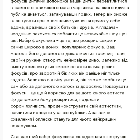
фокусів дитячий допоможе вашій дитині перевтілитися
в самого справжнього мага і чарівника, на якого вдячна
публіка дивиться, затамувавши подих. Тепер він зможе
влаштувати приголомшливе уявлення прямо у себе
вдома, вразивши своїх батьків і друзів. А глядачам
неодмінно захочеться побачити це незвичайне шоу ще і
ще. Набір фокусника - це те, що розкриє секрети
самих широко відомих і популярних фокусів. Ваш
малюк з його допомогою дізнається всі таємниці і сам,
своїми руками створить неймовірне диво. Залежно від
вмісту комплекту він зможе освоїти кілька різних
фокусів, про зворотній бік яких він раніше міг тільки
гадати. Залежно від віку дитини, він зможе зробити це
сам або за допомогою когось із дорослих. Показувати
фокуси - це ще й корисно для вашого юного артиста.
Це допоможе йому розкритися, подолати
сором'язливість, продемонструвати свій артистизм,
навчитися володіти увагою публіки. А загальне
схвалення і оплески стануть для нього найкращим
подарунком.
Стандартний набір фокусника складається з інструкції