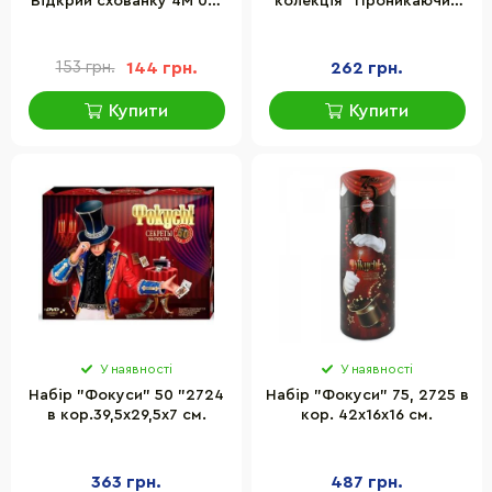
Відкрий схованку 4M 00-
колекція "Проникаючий
03320 серія Sci: Bits
погляд" Vladi Toys
VT6012-04
153 грн.
144 грн.
262 грн.
Купити
Купити
У наявності
У наявності
Набір "Фокуси" 50 "2724
Набір "Фокуси" 75, 2725 в
в кор.39,5х29,5х7 см.
кор. 42х16х16 см.
363 грн.
487 грн.