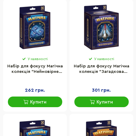
У наявності
У наявності
Набір для фокусу Магічна
Набір для фокусу Магічна
колекція "Неймовірне
колекція "Загадкова
відновлення" Vladi Toys
ваза" Vladi Toys VT6012-
VT6012-03
05
262 грн.
301 грн.
Купити
Купити