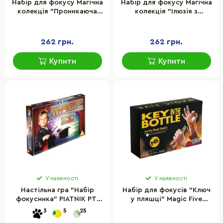
Набір для фокусу Магічна
Набір для фокусу Магічна
колекція "Проникаюча
колекція "Ілюзія з
кулька" Vladi Toys
монетою" Vladi Toys
VT6012-11
VT6012-12
262 грн.
262 грн.
Купити
Купити
У наявності
У наявності
Настільна гра "Набір
Набір для фокусів "Ключ
фокусника" PIATNIK PT-
у пляшці" Magic Five
774799, 100 веселих
MF043 українською
3
5
25
фокусів
мовою