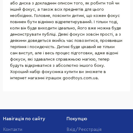
або диска з докладним описом того, як робити той чи
інший фокус, а також всіх предметів для цього
необхідних. Головне, пояснити дитині, що кожен фокус
повинен бути відмінно відрепетируваний. І тільки тоді,
коли він буде виходити ідеально, його вже можна буде
демонструвати публіці. Деякі фокуси зовсім прості, а з
деякими доведеться якийсь час повозитися, проявивши
терпіння і посидючість. Дитині буде цікавий не тільки
сам виступ, але і весь процес підготовки, адже відомі
фокуси, які здавалися справжньою магією, тепер
будуть відкриватися з абсолютно іншого боку.
Хороший набір фокусника купити ви зможете в
інтернет магазині іграшок goodtoys.com.ua.
Навігація по сайту
Покупцю
Контакти
Вхід/Реєстрація