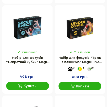
У наявності
У наявності
Набір для фокусів
Набір для фокусів "Трюк
"Секретний кубик" Magic
із пляшкою" Magic Five
Five MF050 українською
MF045 українською
3
5
25
мовою
мовою
498 грн.
600 грн.
Купити
Купити