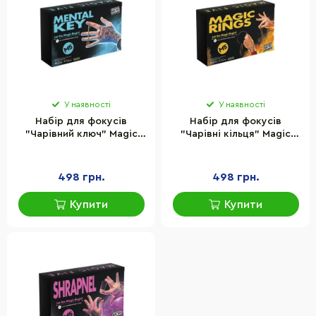
У наявності
У наявності
Набір для фокусів
Набір для фокусів
"Чарівний ключ" Magic
"Чарівні кільця" Magic
Five MF049 українською
Five MF046 українською
мовою
мовою
498 грн.
498 грн.
Купити
Купити