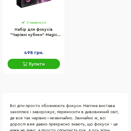
У наявності
Набір для фокусів
"Чарівні кубики" Magic
Five MF048 українською
мовою
498 грн.
Купити
Всі діти просто обожнюють фокуси. Магічна вистава
захоплює і заворожує, переносити в дивовижний світ,
де все так чарівно і незвичайно. Звичайно ж, всі
дорослі вже давно прекрасно знають, що фокуси - це
ніяке не диво, а просто спритність рук. А ось дітки