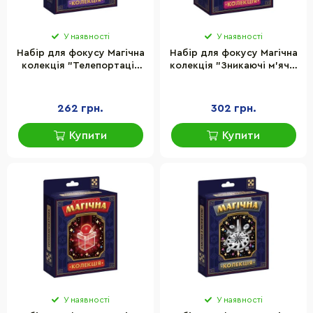
У наявності
У наявності
Набір для фокусу Магічна
Набір для фокусу Магічна
колекція "Телепортація
колекція "Зникаючі м’ячі"
монети" Vladi Toys
Vladi Toys VT6012-09
VT6012-08
262 грн.
302 грн.
Купити
Купити
У наявності
У наявності