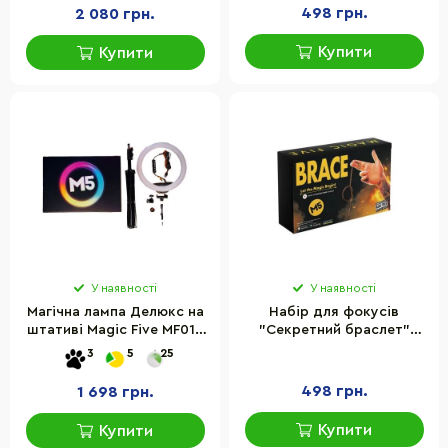
498 грн.
2 080 грн.
Купити
Купити
У наявності
У наявності
Магічна лампа Делюкс на
Набір для фокусів
штативі Magic Five MF012
"Секретний браслет"
кругова, в стилі TikTok
Magic Five MF047
3
5
25
українською мовою
498 грн.
1 698 грн.
Купити
Купити