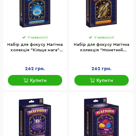
У наявності
У наявності
Набір для фокусу Магічна
Набір для фокусу Магічна
колекція "Кільце мага"
колекція "Монетний
Vladi Toys VT6012-06
каскад" Vladi Toys
VT6012-07
262 грн.
262 грн.
Купити
Купити