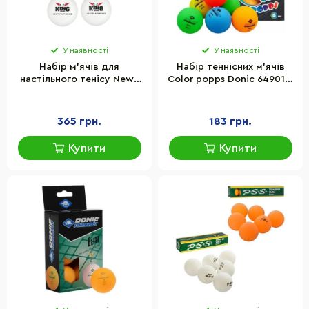
У наявності
У наявності
Набір м'ячів для
Набір теннісних м'ячів
настільного тенісу Newt
Color popps Donic 649015,
KingB NE-CM-16, 6 шт,
6 штук
білий
365 грн.
183 грн.
Купити
Купити