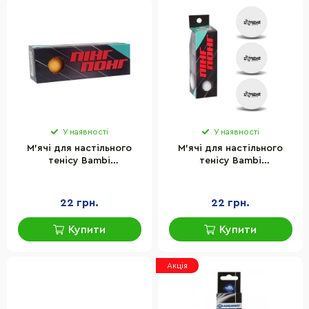
У наявності
У наявності
М'ячі для настільного
М'ячі для настільного
тенісу Bambi
тенісу Bambi
TT24181(Orange) 40 мм, 3
TT24181(White) 40 мм, 3
шт
шт
22 грн.
22 грн.
Купити
Купити
Акція