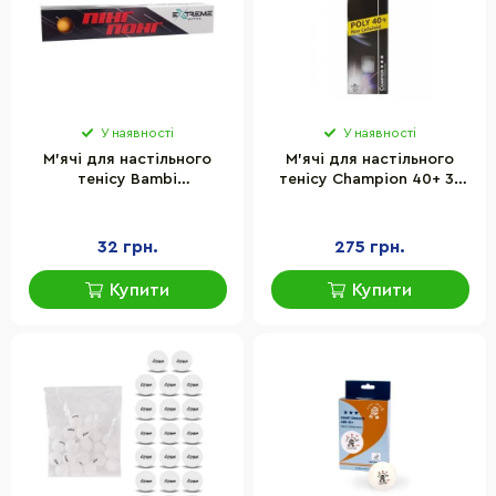
У наявності
У наявності
М'ячі для настільного
М'ячі для настільного
тенісу Bambi
тенісу Champion 40+ 3*
TT24183(Orange) 40 мм, 6
Donic-Schildkrot 608540
шт
32 грн.
275 грн.
Купити
Купити