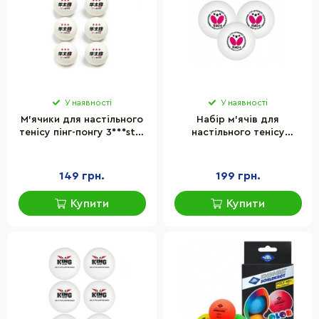
У наявності
У наявності
М'ячики для настільного
Набір м’ячів для
тенісу пінг-понгу 3***star
настільного тенісу
Newt NE-SP-TT3, 6 штук
Butterfly NE-TT-BT40, 3
шт
149 грн.
199 грн.
Купити
Купити