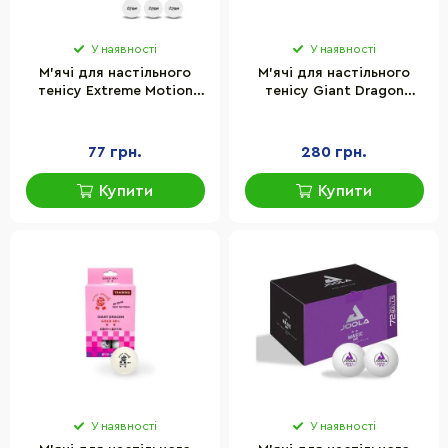
У наявності
У наявності
М'ячі для настільного
М'ячі для настільного
тенісу Extreme Motion
тенісу Giant Dragon
TT24186 40 мм, 20 штук у
2634TT 6 шт, білі
пакеті
77 грн.
280 грн.
Купити
Купити
У наявності
У наявності