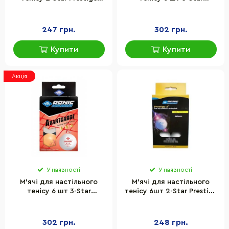
Donic-Schildkrot 608523
Avantgarde Donic-
Schildkrot 608530 White
247 грн.
302 грн.
Купити
Купити
Акція
У наявності
У наявності
М'ячі для настільного
М'ячі для настільного
тенісу 6 шт 3-Star
тенісу 6шт 2-Star Prestige
Avantgarde Donic-
Donic-Schildkrot 658021
Schildkrot 658038 Orange
White
302 грн.
248 грн.