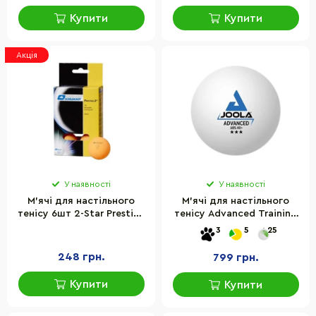
Купити
Купити
Акція
У наявності
У наявності
М'ячі для настільного
М'ячі для настільного
тенісу 6шт 2-Star Prestige
тенісу Advanced Training
Donic-Schildkrot 658028
40+ Joola 930811, 24 шт
3
5
25
Orange
248 грн.
799 грн.
Купити
Купити