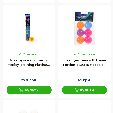
У наявності
У наявності
М'ячі для настільного
М'ячі для тенісу Extreme
тенісу Training Platinum
Motion TB2616 матеріал
40+ Giant Dragon 2636TT
PP, 6 шт
6 шт, жовті
220 грн.
41 грн.
Купити
Купити