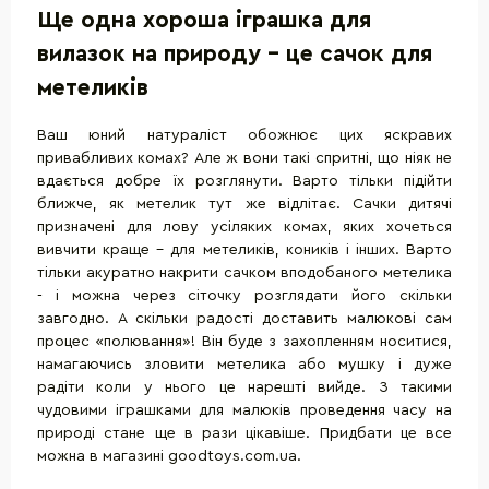
Ще одна хороша іграшка для
вилазок на природу - це сачок для
метеликів
Ваш юний натураліст обожнює цих яскравих
привабливих комах? Але ж вони такі спритні, що ніяк не
вдається добре їх розглянути. Варто тільки підійти
ближче, як метелик тут же відлітає. Сачки дитячі
призначені для лову усіляких комах, яких хочеться
вивчити краще - для метеликів, коників і інших. Варто
тільки акуратно накрити сачком вподобаного метелика
- і можна через сіточку розглядати його скільки
завгодно. А скільки радості доставить малюкові сам
процес «полювання»! Він буде з захопленням носитися,
намагаючись зловити метелика або мушку і дуже
радіти коли у нього це нарешті вийде. З такими
чудовими іграшками для малюків проведення часу на
природі стане ще в рази цікавіше. Придбати це все
можна в магазині goodtoys.com.ua.