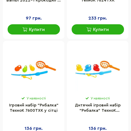
Bambi 2022-1 Крокодил 19
ТехноК 7624TXK
см
97 грн.
233 грн.
Купити
Купити
У наявності
У наявності
Ігровий набір "Рибалка"
Дитячий ігровий набір
ТехноК 7600TXK у сітці
"Рибалка" ТехноК
7594TXK сачок та три
качечки
136 грн.
136 грн.