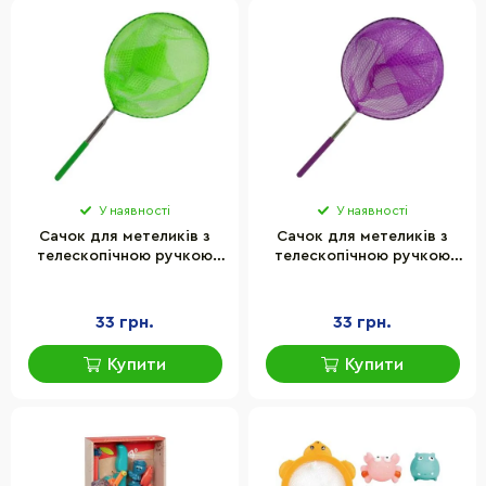
У наявності
У наявності
Сачок для метеликів з
Сачок для метеликів з
телескопічною ручкою
телескопічною ручкою
Bambi Y8436(Green) 85 см,
Bambi Y8436(Violet) 85 см,
D20 см
D20 см
33 грн.
33 грн.
Купити
Купити