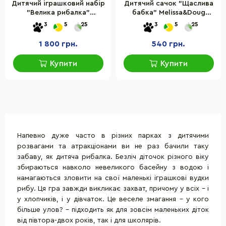
Дитячий іграшковий набір
Дитячий сачок "Щаслива
"Велика рибалка"
бабка" Melissa&Doug
Melissa&Doug MD5149
MD6740, 62х26 см
3
5
25
3
5
25
1 800 грн.
540 грн.
Купити
Купити
Напевно дуже часто в різних парках з дитячими
розвагами та атракціонами ви не раз бачили таку
забаву, як дитяча рибалка. Безліч діточок різного віку
збираються навколо невеликого басейну з водою і
намагаються зловити на свої маленькі іграшкові вудки
рибу. Ця гра завжди викликає захват, причому у всіх - і
у хлопчиків, і у дівчаток. Це веселе змагання - у кого
більше улов? - підходить як для зовсім маленьких діток
від півтора-двох років, так і для школярів.