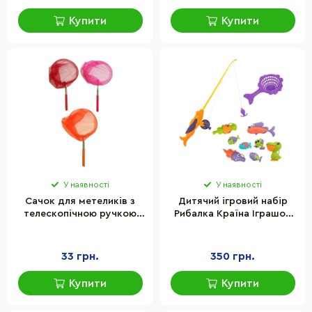
Купити
Купити
У наявності
У наявності
Сачок для метеликів з
Дитячий ігровий набір
телескопічною ручкою
Рибалка Країна Іграшок
Bambi Y8436, 85 см, D20
PL-725-40(Violet) вудка, 8
см
рибок, сачок
33 грн.
350 грн.
Купити
Купити