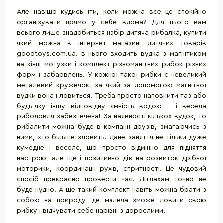
Але навіщо кудись іти, коли можна все це спокійно
організувати прямо у себе вдома? Для цього вам
всього лише знадобиться набір дитяча рибалка, купити
який можна в інтернет магазині дитячих товарів
goodtoys.com.ua. в нього входить вудка з магнітиком
на кінці мотузки і комплект різноманітних рибок різних
форм і забарвлень. У кожної такої рибки є невеликий
металевий кружечок, за який за допомогою магнітної
вудки вона і ловиться. Треба просто наповнити таз або
будь-яку іншу відповідну ємність водою - і весела
риболовля забезпечена! За наявності кількох вудок, то
рибалити можна буде в компанії друзів, змагаючись з
ними, хто більше зловить. Дане заняття не тільки дуже
кумедне і веселе, що просто відмінно для підняття
настрою, але ще і позитивно діє на розвиток дрібної
моторики, координації рухів, спритності. Це чудовий
спосіб прекрасно провести час. Дітлахам точно не
буде нудно! А ще такий комплект навіть можна брати з
собою на природу, де малеча зможе ловити свою
рибку і відчувати себе нарівні з дорослими.