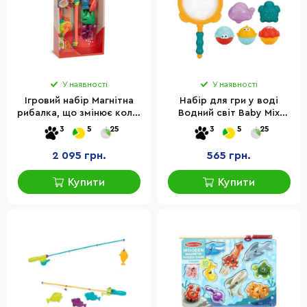
У наявності
У наявності
Ігровий набір Магнітна
Набір для гри у воді
рибалка, що змінює колір
Водний світ Baby Mix
Battat BX2056Z 2 вудки, 8
40057 із сачком
3
5
25
3
5
25
морських жителів
2 095 грн.
565 грн.
Купити
Купити