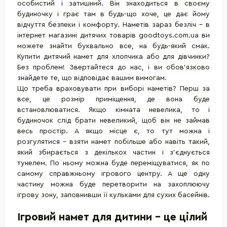
особистий і затишний. Він знаходиться в своєму
будиночку і грає там в будь-що хоче, це дає йому
відчуття безпеки і комфорту. Наметів зараз безліч - в
інтернет магазині дитячих товарів goodtoys.com.ua ви
можете знайти буквально все, на будь-який смак.
Купити дитячий намет для хлопчика або для дівчинки?
Без проблем! Звертайтеся до нас, і ви обов'язково
знайдете те, що відповідає вашим вимогам.
Що треба враховувати при виборі наметів? Перш за
все, це розмір приміщення, де вона буде
встановлюватися. Якщо кімната невелика, то і
будиночок слід брати невеликий, щоб він не займав
весь простір. А якщо місце є, то тут можна і
розгулятися - взяти намет побільше або навіть такий,
який збирається з декількох частин і з'єднується
тунелем. По ньому можна буде переміщуватися, як по
самому справжньому ігрового центру. А ще одну
частину можна буде перетворити на захоплюючу
ігрову зону, заповнивши її кульками для сухих басейнів.
Ігровий намет для дитини - це цілий