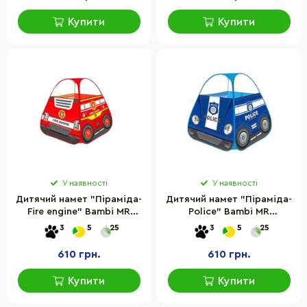
Купити
Купити
У наявності
У наявності
Дитячий намет "Піраміда-
Дитячий намет "Піраміда-
Fire engine" Bambi MR
Police" Bambi MR
1116(Red) розмір 99х80х80
1116(Blue) розмір 99х80х80
3
5
25
3
5
25
см
см
610 грн.
610 грн.
Купити
Купити