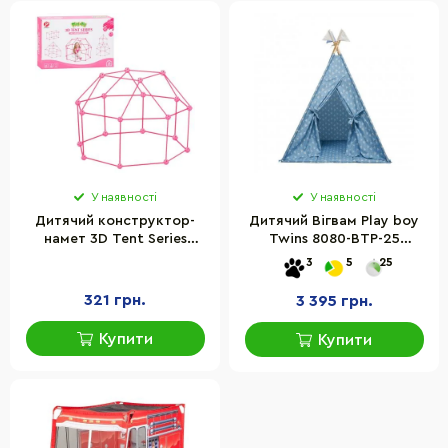
У наявності
У наявності
Дитячий конструктор-
Дитячий Вігвам Play boy
намет 3D Tent Series
Twins 8080-BTP-25
Bambi 137-1(Pink) 68
хлопчик
3
5
25
деталей, каркасний
321 грн.
3 395 грн.
Купити
Купити