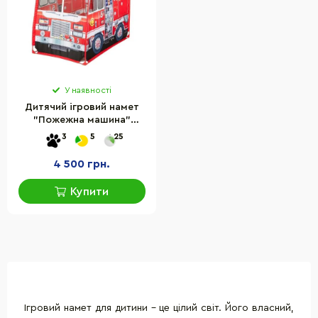
У наявності
Дитячий ігровий намет
"Пожежна машина"
Melissa&Doug MD32102
3
5
25
4 500 грн.
Купити
Ігровий намет для дитини - це цілий світ. Його власний,