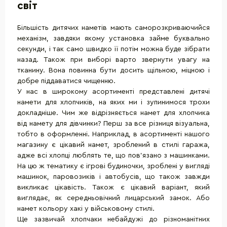
світ
Більшість дитячих наметів мають саморозкриваючийся
механізм, завдяки якому установка займе буквально
секунди, і так само швидко її потім можна буде зібрати
назад. Також при виборі варто звернути увагу на
тканину. Вона повинна бути досить щільною, міцною і
добре піддаватися чищенню.
У нас в широкому асортименті представлені дитячі
намети для хлопчиків, на яких ми і зупинимося трохи
докладніше. Чим же відрізняється намет для хлопчика
від намету для дівчинки? Перш за все різниця візуальна,
тобто в оформленні. Наприклад, в асортименті нашого
магазину є цікавий намет, зроблений в стилі гаража,
адже всі хлопці люблять те, що пов'язано з машинками.
На цю ж тематику є ігрові будиночки, зроблені у вигляді
машинок, паровозиків і автобусів, що також завжди
викликає цікавість. Також є цікавий варіант, який
виглядає, як середньовічний лицарський замок. Або
намет кольору хакі у військовому стилі.
Ще зазвичай хлопчаки небайдужі до різноманітних