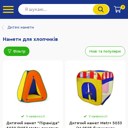
0
Дитячі намети
Намети для хлопчиків
Фільтр
Нові та популярні
У наявності
У наявності
Дитячий намет "Піраміда"
Дитячий намет Metr+ 5033