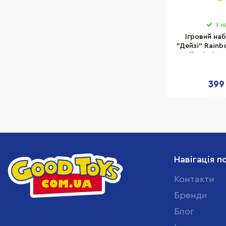
У н
Ігровий наб
"Дейзі" Rainb
серії "Littles
399
Навігація п
Контакти
Бренди
Блог