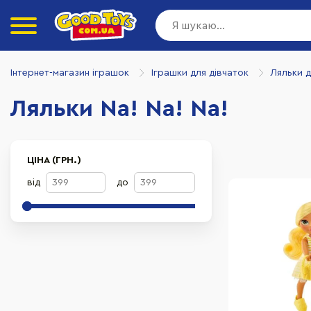
Інтернет-магазин іграшок
Іграшки для дівчаток
Ляльки д
Ляльки Na! Na! Na!
ЦІНА (ГРН.)
від
до