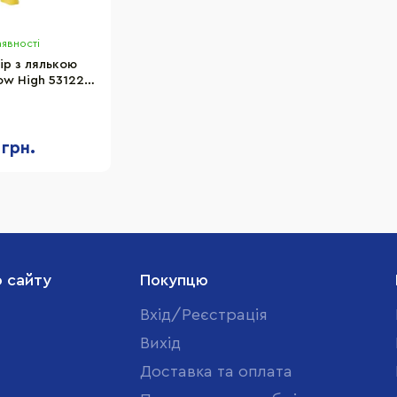
аявності
ір з лялькою
ow High 531227
" з аксесуарами
 грн.
о сайту
Покупцю
Вхід/Реєстрація
Вихід
Доставка та оплата