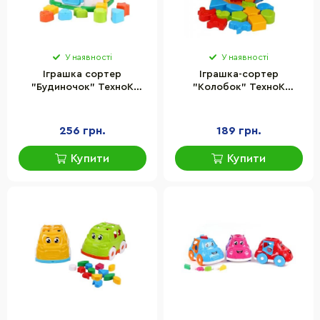
У наявності
У наявності
Іграшка сортер
Іграшка-сортер
"Будиночок" ТехноК
"Колобок" ТехноК
6719TXK
2926TXK
256 грн.
189 грн.
Купити
Купити