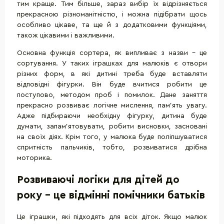
тим краще. Тим більше, зараз вибір їх відрізняється
прекрасною різноманітністю, і можна підібрати щось
особливо цікаве, та ще й з додатковими функціями,
також цікавими і важливими.
Основна функція сортера, як випливає з назви - це
сортування. У таких іграшках для малюків є отвори
різних форм, в які дитині треба буде вставляти
відповідні фігурки. Він буде вчитися робити це
поступово, методом проб і помилок. Дане заняття
прекрасно розвиває логічне мислення, пам'ять увагу.
Адже підбираючи необхідну фігурку, дитина буде
думати, запам'ятовувати, робити висновки, засновані
на своїх діях. Крім того, у малюка буде поліпшуватися
спритність пальчиків, тобто, розвиватися дрібна
моторика.
Розвиваючі логіки для дітей до
року - це відмінні помічники батьків
Це іграшки, які підходять для всіх діток. Якщо малюк