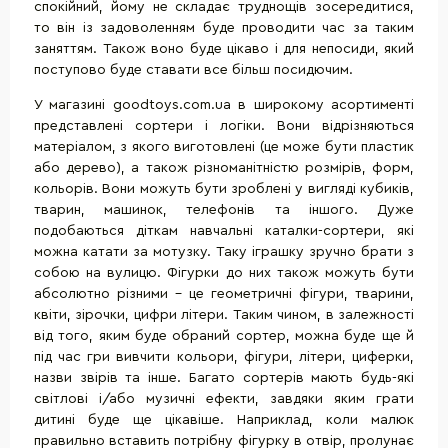
спокійний, йому не складає труднощів зосередитися,
то він із задоволенням буде проводити час за таким
заняттям. Також воно буде цікаво і для непосиди, який
поступово буде ставати все більш посидючим.
У магазині goodtoys.com.ua в широкому асортименті
представлені сортери і логіки. Вони відрізняються
матеріалом, з якого виготовлені (це може бути пластик
або дерево), а також різноманітністю розмірів, форм,
кольорів. Вони можуть бути зроблені у вигляді кубиків,
тварин, машинок, телефонів та іншого. Дуже
подобаються діткам навчальні каталки-сортери, які
можна катати за мотузку. Таку іграшку зручно брати з
собою на вулицю. Фігурки до них також можуть бути
абсолютно різними - це геометричні фігури, тварини,
квіти, зірочки, цифри літери. Таким чином, в залежності
від того, яким буде обраний сортер, можна буде ще й
під час гри вивчити кольори, фігури, літери, циферки,
назви звірів та інше. Багато сортерів мають будь-які
світлові і/або музичні ефекти, завдяки яким грати
дитині буде ще цікавіше. Наприклад, коли малюк
правильно вставить потрібну фігурку в отвір, пролунає