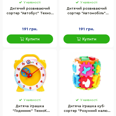
У наявності
У наявності
Дитячий розвиваючий
Дитячий розвиваючий
сортер "Автобус" ТехноК
сортер "Автомобіль"
5903TXK
ТехноК 5927TXK
191 грн.
191 грн.
Купити
Купити
У наявності
У наявності
Дитяча іграшка
Дитяча іграшка куб-
"Годинник" ТехноК
сортер "Розумний малюк
7914TXK
Конструктор" ТехноК