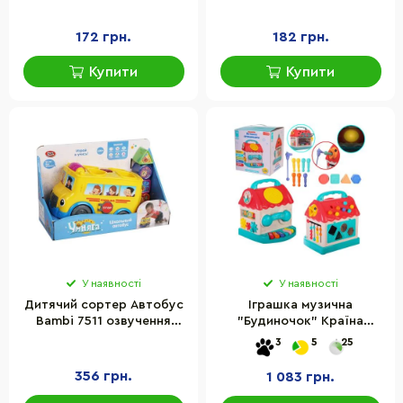
2001TXK
172 грн.
182 грн.
Купити
Купити
У наявності
У наявності
Дитячий сортер Автобус
Іграшка музична
Bambi 7511 озвучення
"Будиночок" Країна
російською мовою
Іграшок PL-721-59
3
5
25
озвучена українською
мовою
356 грн.
1 083 грн.