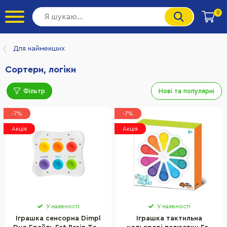
0
Для найменших
Сортери, логіки
Фільтр
Нові та популярні
-7%
-7%
Акція
Акція
У наявності
У наявності
Іграшка сенсорна Dimpl
Іграшка тактильна