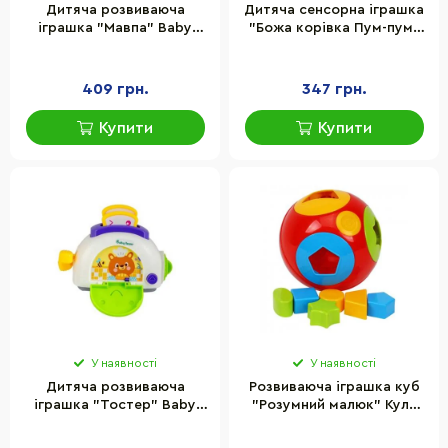
Дитяча розвиваюча
Дитяча сенсорна іграшка
іграшка "Мавпа" Baby
"Божа корівка Пум-пум"
Team 8609
KIDDI SMART 4520-KS
409 грн.
347 грн.
Купити
Купити
У наявності
У наявності
Дитяча розвиваюча
Розвиваюча іграшка куб
іграшка "Тостер" Baby
"Розумний малюк" Куля
Team 8682
№1 ТехноК 2247TXK 6
фігурок