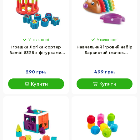
У наявності
У наявності
Іграшка Логіка-сортер
Навчальний ігровий набір
Bambi 8328 з фігурками-
Барвистий їжачок
вкладишами
Learning Resources
LER9105, 6 елементів
290 грн.
499 грн.
Купити
Купити