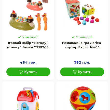
У наявності
У наявності
Ігровий набір "Нагодуй
Розвиваюча гра Логіка-
пташку" Bambi Y33926A-
сортер Bambi 16403
Y33929A
Стучалка
484 грн.
382 грн.
Купити
Купити