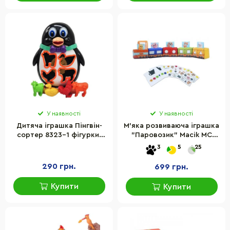
У наявності
У наявності
Дитяча іграшка Пінгвін-
М'яка розвиваюча іграшка
сортер 8323-1 фігурки-
"Паровозик" Macik МС
вкладиші
090602-08
3
5
25
290 грн.
699 грн.
Купити
Купити