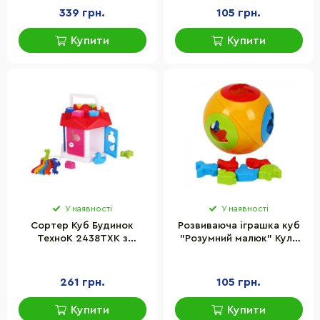
339 грн.
105 грн.
Купити
Купити
У наявності
У наявності
Сортер Куб Будинок
Розвиваюча іграшка куб
ТехноК 2438TXK з
"Розумний малюк" Куля
фігурками
№2 ТехноК 3237TXK 7
фігурок
261 грн.
105 грн.
Купити
Купити