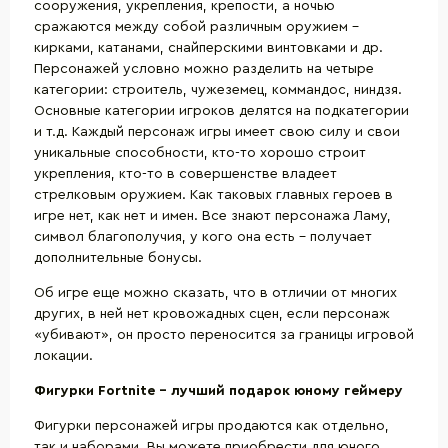
сооружения, укрепления, крепости, а ночью
сражаются между собой различным оружием -
кирками, катанами, снайперскими винтовками и др.
Персонажей условно можно разделить на четыре
категории: строитель, чужеземец, коммандос, ниндзя.
Основные категории игроков делятся на подкатегории
и т.д. Каждый персонаж игры имеет свою силу и свои
уникальные способности, кто-то хорошо строит
укрепления, кто-то в совершенстве владеет
стрелковым оружием. Как таковых главных героев в
игре нет, как нет и имен. Все знают персонажа Ламу,
символ благополучия, у кого она есть – получает
дополнительные бонусы.
Об игре еще можно сказать, что в отличии от многих
других, в ней нет кровожадных сцен, если персонаж
«убивают», он просто переносится за границы игровой
локации.
Фигурки
Fortnite
– лучший подарок юному геймеру
Фигурки персонажей игры продаются как отдельно,
так и наборами. Вы можете приобрести для юного