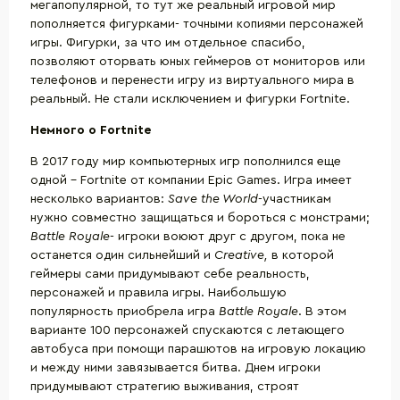
мегапопулярной, то тут же реальный игровой мир
пополняется фигурками- точными копиями персонажей
игры. Фигурки, за что им отдельное спасибо,
позволяют оторвать юных геймеров от мониторов или
телефонов и перенести игру из виртуального мира в
реальный. Не стали исключением и фигурки Fortnite.
Немного о
Fortnite
В 2017 году мир компьютерных игр пополнился еще
одной – Fortnite от компании Epic Games. Игра имеет
несколько вариантов:
Save
the
World
-участникам
нужно совместно защищаться и бороться с монстрами;
Battle
Royale
- игроки воюют друг с другом, пока не
останется один сильнейший и
Creative,
в которой
геймеры сами придумывают себе реальность,
персонажей и правила игры. Наибольшую
популярность приобрела игра
Battle
Royale
. В этом
варианте 100 персонажей спускаются с летающего
автобуса при помощи парашютов на игровую локацию
и между ними завязывается битва. Днем игроки
придумывают стратегию выживания, строят