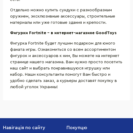
Отдельно можно купить сундуки с разнообразным
оружием, эксклюзивные аксессуары, строительные
материалы или уже готовые здания и крепости.
Фигурки
Fortnite
– в интернет-магазине
GoodToys
Фигурка Fortnite будет лучшим подарком для юного
фаната игры. Ознакомиться со всем ассортиментом
фигурок и аксессуаров к ним, Вы можете на интернет
странице нашего магазина. Вам нужно просто посетить
наш сайт и выбрать понравившуюся игрушку или
набор. Наши консультанты помогут Вам быстро и
удобно сделать заказ, а курьеры доставят покупку в
любой уголок Украины!
Навігація по сайту
Покупцю