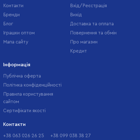
Контакти
Вхід/Реєстрація
Бренди
Вихід
Блог
Доставка та оплата
Іграшки оптом
Повернення та обмін
Мапа сайту
Про магазин
Кредит
Інформація
Публічна оферта
Політика конфіденційності
Правила користування
сайтом
Cертифікати якості
Контакти
+38 063 026 26 25
+38 099 038 38 27