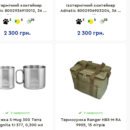
термічний контейнер
Ізотермічний контейнер
tic 8002936913012, 36 л,
Adriatic 8002936903204, 36 л,
сірий із салатовим
синій
3
5
25
3
5
25
2 300 грн.
2 300 грн.
У наявності
У наявності
жка S-Mug 300 Terra
Термосумка Ranger HB5-M RA
gnita ti-377, 0,300 мл
9905, 15 літрів