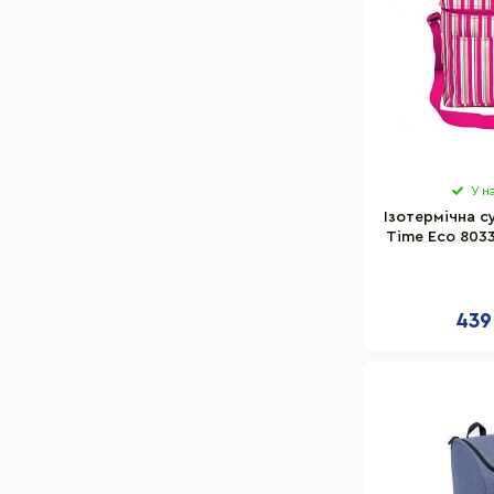
У н
Ізотермічна с
Time Eco 803
10 л,
439