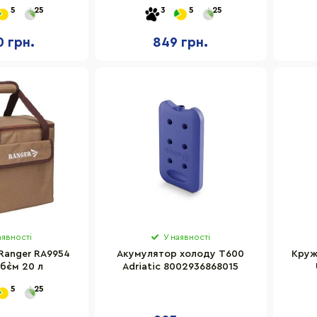
зовий
5
25
3
5
25
0 грн.
849 грн.
аявності
У наявності
Ranger RA9954
Акумулятор холоду T600
Круж
б`єм 20 л
Adriatic 8002936868015
5
25