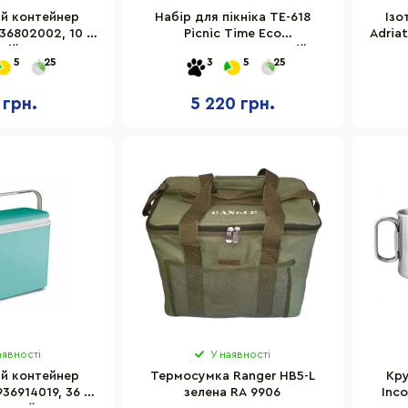
ий контейнер
Набір для пікніка TE-618
Ізо
36802002, 10 л,
Picnic Time Eco
Adria
ній
6215028112329_2, синій
5
25
3
5
25
 грн.
5 220 грн.
аявності
У наявності
ий контейнер
Термосумка Ranger HB5-L
Кру
36914019, 36 л,
зелена RA 9906
Inco