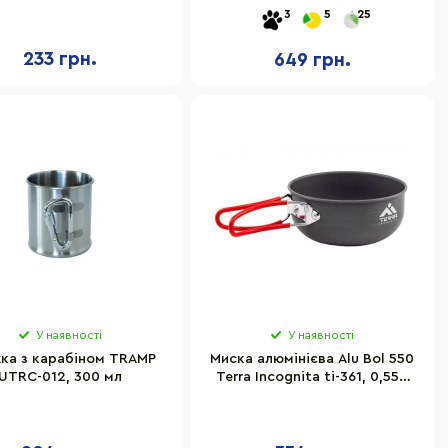
3
5
25
233 грн.
649 грн.
У наявності
У наявності
ка з карабіном TRAMP
Миска алюмінієва Alu Bol 550
UTRC-012, 300 мл
Terra Incognita ti-361, 0,550
мл