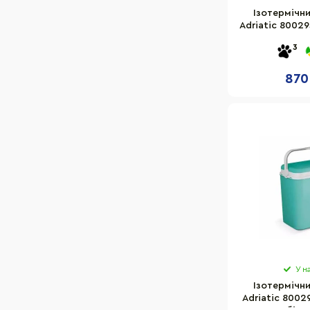
Ізотермічн
Adriatic 80029
си
3
870
У н
Ізотермічн
Adriatic 80029