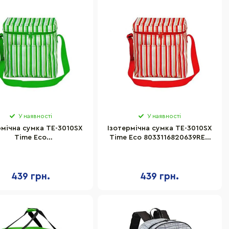
У наявності
У наявності
рмічна сумка TE-3010SX
Ізотермічна сумка TE-3010SX
Time Eco
Time Eco 8033116820639RED
116820639GREEN 10 л,
10 л, червона
зелена
439 грн.
439 грн.