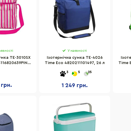
аявності
У наявності
умка TE-3010SX
Ізотермічна сумка TE-4026
Ізот
3116820639PINK
Time Eco 4820211101497, 26 л
Time 
 рожева
3
5
25
 грн.
1 249 грн.