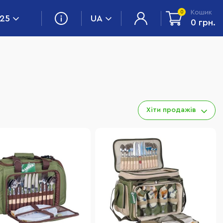
Кошик
0
 25
UA
0 грн.
Хіти продажів