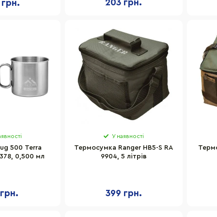
203 грн.
 грн.
аявності
У наявності
ug 500 Terra
Термосумка Ranger HB5-S RA
Терм
-378, 0,500 мл
9904, 5 літрів
 грн.
399 грн.