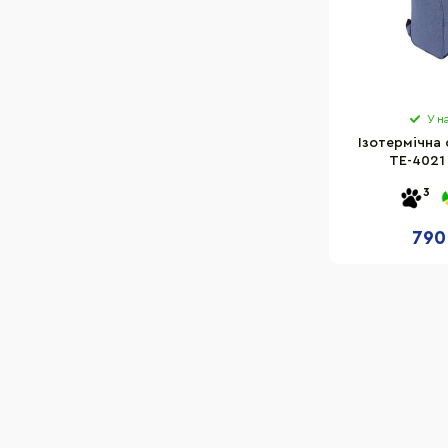
У н
Ізотермічна
TE-4021
4820211100759
3
790