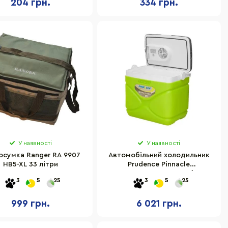
204 грн.
334 грн.
У наявності
У наявності
осумка Ranger RA 9907
Автомобільний холодильник
HB5-XL 33 літри
Prudence Pinnacle
8906053362008LIME, 12/240V,
3
5
25
3
5
25
30 л
999 грн.
6 021 грн.