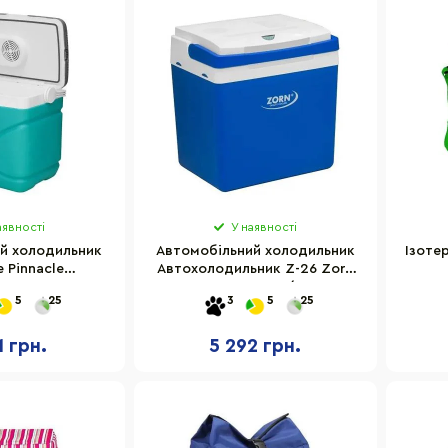
аявності
У наявності
й холодильник
Автомобільний холодильник
Ізоте
 Pinnacle
Автохолодильник Z-26 Zorn
08TURQUOISE,
4251702500039, 12/230 V, 25
8033
5
25
3
5
25
 л, бірюзовий
л
1 грн.
5 292 грн.