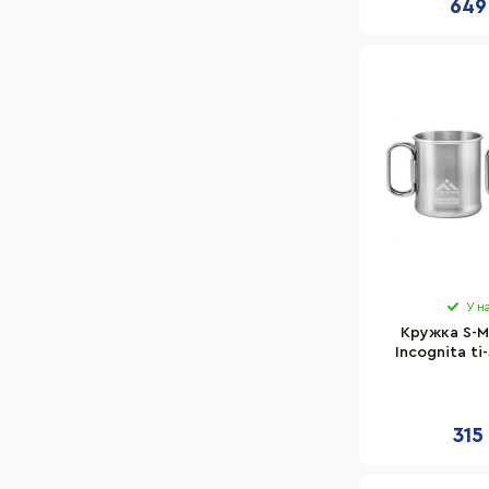
649
У н
Кружка S-M
Incognita ti
315