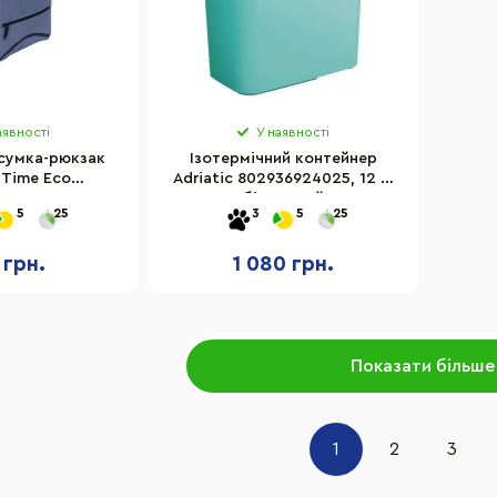
аявності
У наявності
 сумка-рюкзак
Ізотермічний контейнер
 Time Eco
Adriatic 802936924025, 12 л,
_2, 21 л, синя
бірюзовий
5
25
3
5
25
 грн.
1 080 грн.
Показати більше
1
2
3