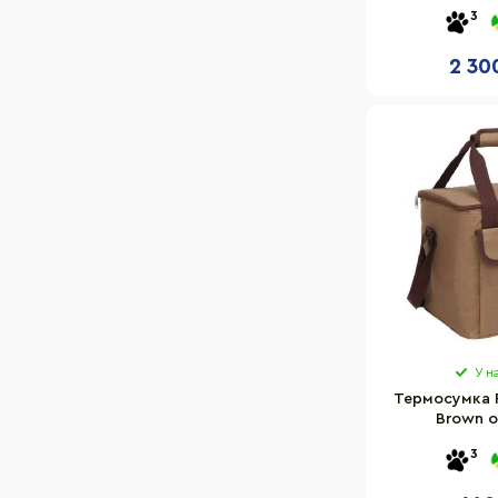
бірю
3
2 30
У н
Термосумка 
Brown о
3