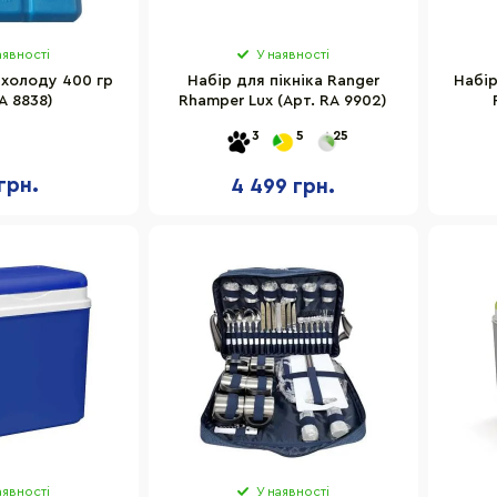
аявності
У наявності
холоду 400 гр
Набір для пікніка Ranger
Набір
A 8838)
Rhamper Lux (Арт. RA 9902)
3
5
25
грн.
4 499 грн.
аявності
У наявності