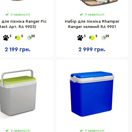
У наявності
У наявності
 для пікніка Ranger Pic
Набір для пікніка Rhamper
Rest Арт. RA 9903)
Ranger зелений RA 9901
3
5
25
3
5
25
2 199 грн.
2 999 грн.
У наявності
У наявності