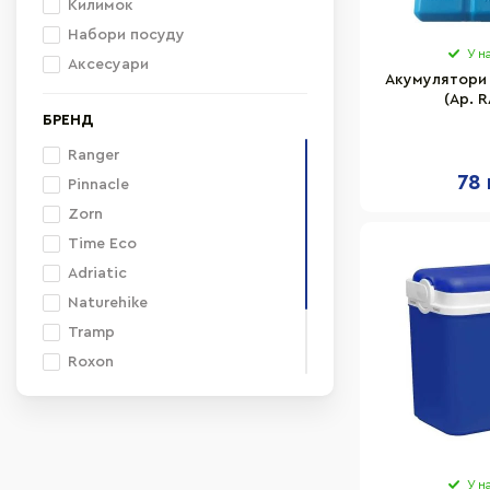
Килимок
Набори посуду
У н
Аксесуари
Акумулятори 
(Ар. R
БРЕНД
Ranger
78 
Pinnacle
Zorn
Time Eco
Adriatic
Naturehike
Tramp
Roxon
Skif Outdoor
Zojirushi
Terra Incognita
У н