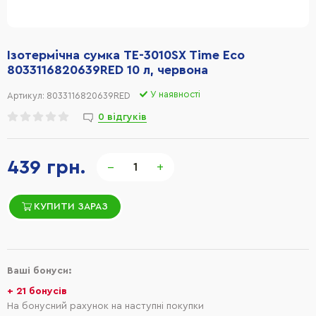
Ізотермічна сумка TE-3010SX Time Eco
8033116820639RED 10 л, червона
У наявності
Артикул:
8033116820639RED
0 відгуків
439 грн.
−
+
КУПИТИ ЗАРАЗ
Ваші бонуси:
+ 21 бонусів
На бонусний рахунок на наступні покупки