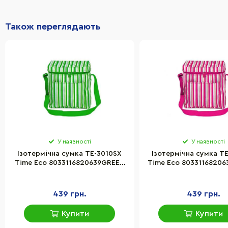
Також переглядають
У наявності
У наявності
Ізотермічна сумка TE-3010SX
Ізотермічна сумка T
Time Eco 8033116820639GREEN
Time Eco 80331168206
10 л, зелена
л, рожева
439 грн.
439 грн.
Купити
Купити