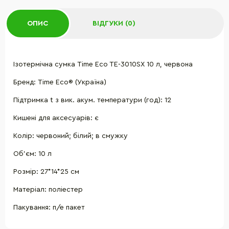
ОПИС
ВІДГУКИ (0)
Ізотермічна сумка Time Eco TE-3010SX 10 л, червона
Бренд: Time Eco® (Україна)
Підтримка t з вик. акум. температури (год): 12
Кишені для аксесуарів: є
Колір: червоний; білий; в смужку
Об'єм: 10 л
Розмір: 27*14*25 см
Матеріал: поліестер
Пакування: п/е пакет