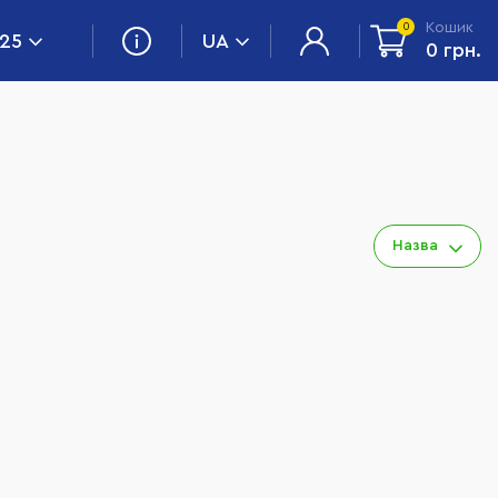
Кошик
0
 25
UA
0 грн.
Назва