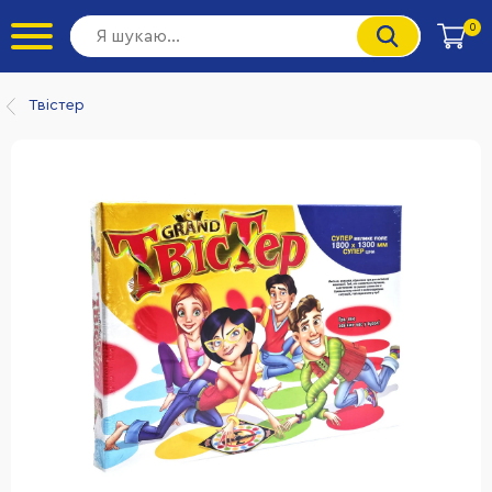
0
Твістер