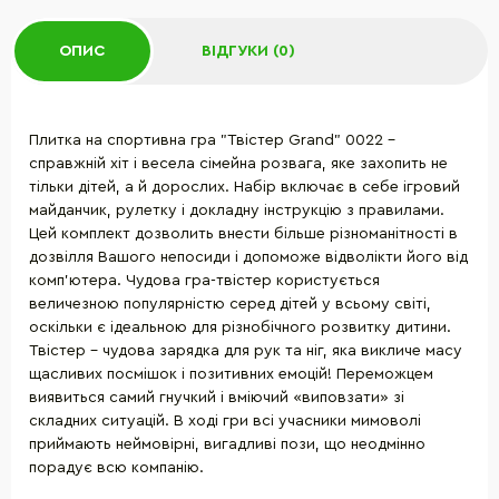
ОПИС
ВІДГУКИ (0)
Плитка на спортивна гра "Твістер Grand" 0022 -
справжній хіт і весела сімейна розвага, яке захопить не
тільки дітей, а й дорослих. Набір включає в себе ігровий
майданчик, рулетку і докладну інструкцію з правилами.
Цей комплект дозволить внести більше різноманітності в
дозвілля Вашого непосиди і допоможе відволікти його від
комп'ютера. Чудова гра-твістер користується
величезною популярністю серед дітей у всьому світі,
оскільки є ідеальною для різнобічного розвитку дитини.
Твістер - чудова зарядка для рук та ніг, яка викличе масу
щасливих посмішок і позитивних емоцій! Переможцем
виявиться самий гнучкий і вміючий «виповзати» зі
складних ситуацій. В ході гри всі учасники мимоволі
приймають неймовірні, вигадливі пози, що неодмінно
порадує всю компанію.