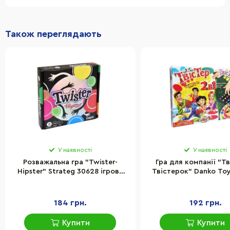
Також переглядають
У наявності
У наявності
Розважальна гра "Twister-
Гра для компанії "Тв
Hipster" Strateg 30628 ігрове
Твістерок" Danko T
поле 110х150 см, рулетка
ігрове поле 130х1
184 грн.
192 грн.
Купити
Купити