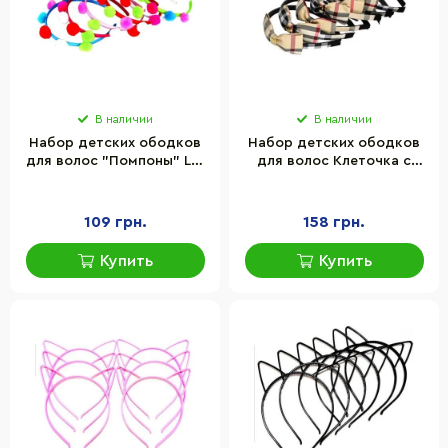
В наличии
В наличии
Набор детских ободков
Набор детских ободков
для волос "Помпоны" La-
для волос Клеточка с
beauty 0106-670, 12 шт
эмблемой La-beauty 0201-
194-1, 6 шт
109 грн.
158 грн.
Купить
Купить