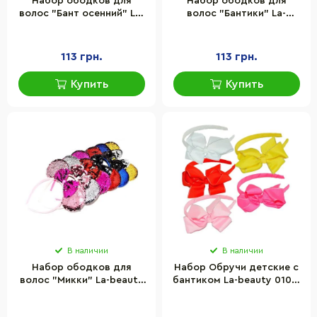
Набор ободков для
Набор ободков для
волос "Бант осенний" La-
волос "Бантики" La-
beauty 0203-669, 6 шт
beauty 0106-024-1, 6
цветов
113 грн.
113 грн.
Купить
Купить
В наличии
В наличии
Набор ободков для
Набор Обручи детские с
волос "Микки" La-beauty
бантиком La-beauty 0106-
0106-264 ушки в пайетках,
012, 5 цветов
6 штук