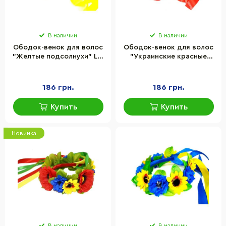
В наличии
В наличии
Ободок-венок для волос
Ободок-венок для волос
"Желтые подсолнухи" La-
"Украинские красные
beauty 0205-711, 7 цветов
маки" La-beauty 0205-708,
диаметром 10 см
7 шт объемных цветов
186 грн.
186 грн.
Купить
Купить
Новинка
В наличии
В наличии