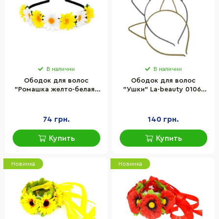
В наличии
В наличии
Ободок для волос
Ободок для волос
"Ромашка желто-белая"
"Ушки" La-beauty 0106-
La-beauty 0206-147-2
205, 12 штук
металлический обруч
74 грн.
140 грн.
Купить
Купить
Новинка
Новинка