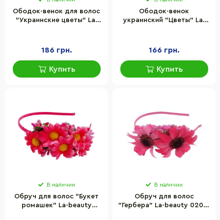
Ободок-венок для волос
Ободок-венок
"Украинские цветы" La-
украинский "Цветы" La-
beauty 0205-007
beauty 0205-759 с
разноцветные ленты
объемными цветами
186 грн.
166 грн.
Купить
Купить
В наличии
В наличии
Обруч для волос "Букет
Обруч для волос
ромашек" La-beauty
"Гербера" La-beauty 0206-
0206-327-1 розовый
328-1 малиновая