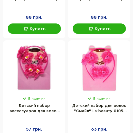
0105-036-4 обруч,
0105-036-6 обруч,
резинка, зажим
резинка, зажим
88 грн.
88 грн.
Купить
Купить
В наличии
В наличии
Детский набор
Детский набор для волос
аксессуаров для волос
"Смайл" La-beauty 0105-
"Цветок малиновый" La-
012-4 малиновый
beauty 0105-015-2
57 грн.
63 грн.