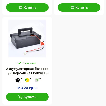
Купить
Купить
В наличии
Аккумуляторная батарея
универсальная Bambi E-
XBW-1200-BATTERY-SET
3
5
25
9 608 грн.
Купить