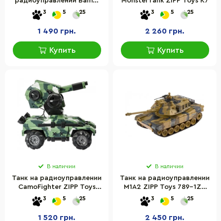
радиоуправлении Bambi
MonsterTank ZIPP Toys K7
778-1 на аккумуляторе
3
5
25
3
5
25
1 490 грн.
2 260 грн.
Купить
Купить
В наличии
В наличии
Танк на радиоуправлении
Танк на радиоуправлении
CamoFighter ZIPP Toys
M1A2 ZIPP Toys 789-1ZT
T109S
USA, 1:18
3
5
25
3
5
25
1 520 грн.
2 450 грн.