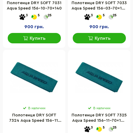
Полотенце DRY SOFT 7031
Полотенце DRY SOFT 7033
Aqua Speed 156-10-70x140
Aqua Speed 156-03-70x140
серый 70 x 140 см
3
5
25
3
5
25
900 грн.
900 грн.
Купить
Купить
В наличии
В наличии
Полотенце DRY SOFT
Полотенце DRY SOFT 7325
7324 Aqua Speed 156-11-
Aqua Speed 156-11-70x140
50x100 изумрудный 50 x
изумрудный 70 x 140 см
3
5
25
100 см