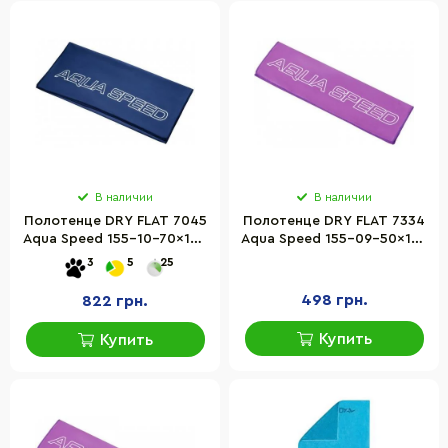
В наличии
В наличии
Полотенце DRY FLAT 7045
Полотенце DRY FLAT 7334
Aqua Speed 155-10-70x140
Aqua Speed 155-09-50x100
синее 70 x 140 см
фиолетовое 50 x 100 см
3
5
25
498 грн.
822 грн.
Купить
Купить