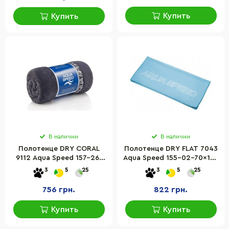
Купить
Купить
В наличии
В наличии
Полотенце DRY CORAL
Полотенце DRY FLAT 7043
9112 Aqua Speed 157-26-
Aqua Speed 155-02-70x140
70х140
голубое 70 x 140 см
3
5
25
3
5
25
756 грн.
822 грн.
Купить
Купить