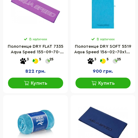
В наличии
В наличии
Полотенце DRY FLAT 7335
Полотенце DRY SOFT 5519
Aqua Speed 155-09-70-
Aqua Speed 156-02-70х140
70x140 фиолетовый Уни,
голубое 70 х 140 см
3
5
25
3
5
25
70x140см
822 грн.
900 грн.
Купить
Купить