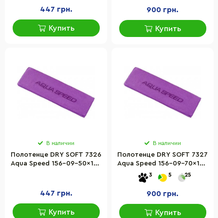
447 грн.
900 грн.
Купить
Купить
В наличии
В наличии
Полотенце DRY SOFT 7326
Полотенце DRY SOFT 7327
Aqua Speed 156-09-50x100
Aqua Speed 156-09-70x140
фиолетовое 50 x 100 см
фиолетовый 70 x 140 см
3
5
25
447 грн.
900 грн.
Купить
Купить