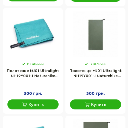
В наличии
В наличии
Полотенце MJ01 Ultralight
Полотенце MJ01 Ultralight
NH19Y001-J Naturehike
NH19Y001-J Naturehike
6927595735824, 80 см х
6927595735831, 80 см х 40
40 см, изумрудный
см, оливковое
300 грн.
300 грн.
Купить
Купить