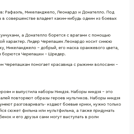
ов: Рафаэль, Микеланджело, Леонардо и Донателло. Под
 в совершенстве владеет каким-нибудь одним из боевых
кунчуками, а Донателло борется с врагами с помощью
вой характер. Лидер Черепашек Леонардо носит синюю
ку, Микеланджело – добрый, его маска оранжевого цвета,
 и борются Черепашки – Шредер.
ом Черепашкам помогает красавица с рыжими волосами –
роям и выпустила наборы Ниндзя. Наборы ниндзя – это
талей повторяют образы героев мультиков. Наборы ниндзя
 умеют разговаривать- издают боевые крики, нужно только
ийся сюжет фильма или мультфильма, а также придумать
енок и его друзья сами могут выступать в роли