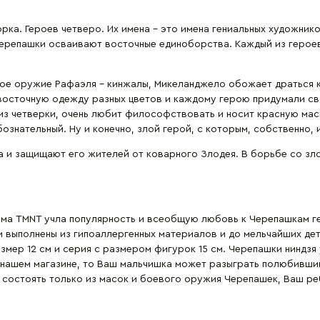
ка. Героев четверо. Их имена – это имена гениальных художник
ерепашки осваивают восточные единоборства. Каждый из героев
мое оружие Рафаэля – кинжалы, Микеланджело обожает драться 
 восточную одежду разных цветов и каждому герою придумали с
из четверки, очень любит философствовать и носит красную мас
ознательный. Ну и конечно, злой герой, с которым, собственно,
а и защищают его жителей от коварного Злодея. В борьбе со зл
рма TMNT учла популярность и всеобщую любовь к Черепашкам ге
 выполнены из гипоаллергенных материалов и до мельчайших де
мер 12 см и серия с размером фигурок 15 см. Черепашки ниндзя
 в нашем магазине, то Ваш мальчишка может разыграть полюбивш
 состоять только из масок и боевого оружия Черепашек, Ваш реб