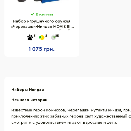
В наличии
Набор игрушечного оружия
«Черепашки-Ниндзя MOVIE III»
МЕЧ-КАТАНА ЛЕО ДВОЙНОЙ
3
5
25
УДАР TMNT 84251
1 075 грн.
Наборы Ниндзя
Немного истории
Известные герои комиксов, Черепашки-мутанты ниндзя, при
приключениях этих забавных героев снят художественный 
смотрят и с удовольствием играют взрослые и дети.