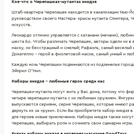
Кое-что о Черепашках-мутантах ниндзя
Штаб-квартира Черепашек находится в канализации Нью-Йор
руководством своего Мастера- крысы мутанта Спинтера, Ч
искусств.
Леонардо отлично управляется с катанами (мечами), люби
шеста Бо. Чтобы различать Черепашек, авторы одели их в
маску, он бесстрашный и смелый; Рафаэль, самый веселый 
Донателло – герой в фиолетовой маске, самый умный и люб
Каждую ночь Черепашки поднимаются из подземелья город
Эйприл О”Нил.
Наборы ниндзя – любимые герои среди нас
Черепашки-мутанты могут жить у Вас дома, потому что фи
четыре черепашки-мутанта с их любимым оружием. Фигурки
выпускаются сериями, серия Черепашек, которые имеют раз
дернуть их за «руки». Если Вы приобретете набор ниндзя
для героев новые приключения. Наборы ниндзя также могут
Черепашек, выбирать роли и сочинять свои сценарии игры.
Купить наборы ниндзя в интернет-магазине
GoodToys