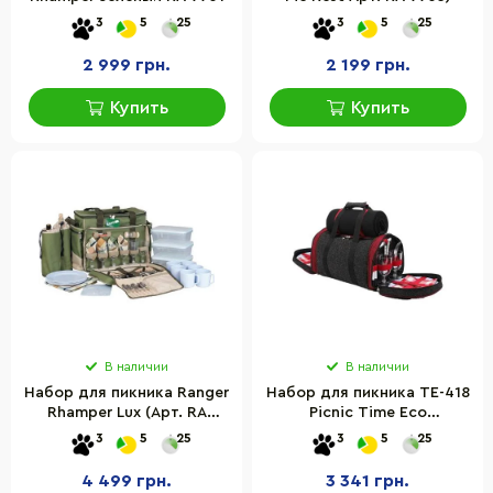
3
5
25
3
5
25
2 999 грн.
2 199 грн.
Купить
Купить
В наличии
В наличии
Набор для пикника Ranger
Набор для пикника TE-418
Rhamper Lux (Арт. RA
Picnic Time Eco
9902)
4820211100803
3
5
25
3
5
25
4 499 грн.
3 341 грн.