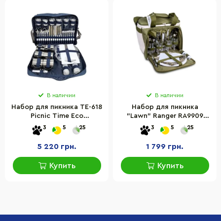
В наличии
В наличии
Набор для пикника TE-618
Набор для пикника
Picnic Time Eco
"Lawn" Ranger RA9909
6215028112329_2, синий
комплект посуды,
3
5
25
3
5
25
оливковый 20 л
5 220 грн.
1 799 грн.
Купить
Купить