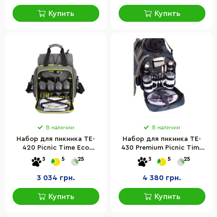
Купить
Купить
В наличии
В наличии
Набор для пикника TE-
Набор для пикника TE-
420 Picnic Time Eco
430 Premium Picnic Time
6217028111531BGREY,
Eco 6215028111513_2
3
5
25
3
5
25
серый с черным
3 034 грн.
4 380 грн.
Купить
Купить