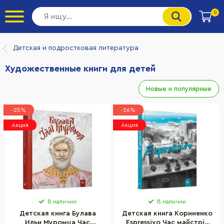
0
Детская и подростковая литература
Художественные книги для детей
Новые и популярные
-25%
-26%
Акция
Акция
В наличии
В наличии
Детская книга Булава
Детская книга Корниенко
Ильи Муромца Час
Espressivo Час майстрів