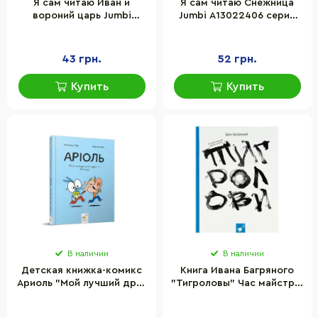
Я сам читаю Иван и
Я сам читаю Снежница
вороний царь Jumbi
Jumbi A13022406 серия
A13022408 серия
"Украинские сказки"
"Украинские сказки"
43 грн.
52 грн.
Купить
Купить
В наличии
В наличии
Детская книжка-комикс
Книга Ивана Багряного
Ариоль "Мой лучший друг
"Тигроловы" Час майстрів
– свинтус" Час майстрів
253813, 328 страниц
253677, 128 страниц