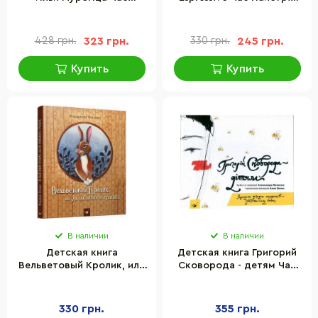
майстрів 152992
152862
428 грн.
323 грн.
330 грн.
245 грн.
Купить
Купить
В наличии
В наличии
Детская книга
Детская книга Григорий
Вельветовый Кролик, или
Сковорода - детям Час
Как оживают игрушки Час
майстрів 152985
майстрів 152244
330 грн.
355 грн.