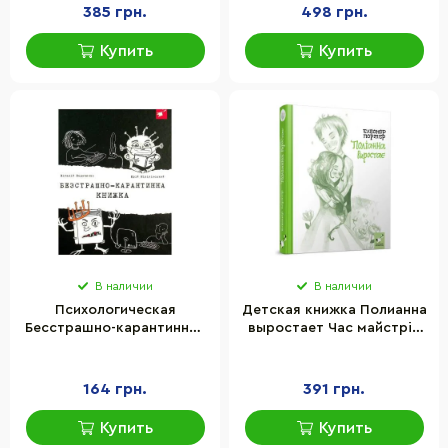
385 грн.
498 грн.
Купить
Купить
В наличии
В наличии
Психологическая
Детская книжка Полианна
Бесстрашно-карантинная
выростает Час майстрів
книга Час майстрів
253820, 312 страниц
153494, 104 страницы
164 грн.
391 грн.
Купить
Купить