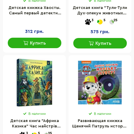
В наличии
В наличии
Детская книжка Хвосты.
Детская книга "Тули-Тули
Самый первый детектив
Дух-опекун животных
Час майстрів 253646, 40
рассказывает истории о
3
5
25
страниц
них" Час майстрів 318222
312 грн.
575 грн.
Купить
Купить
В наличии
В наличии
Детская книга "Африка
Развивающая книжка
Казика" Час майстрів
Щенячий Патруль истории
318291
"Щенки спасают морское
3
5
25