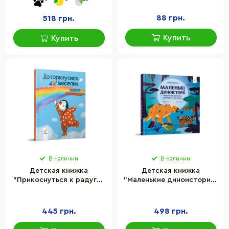
существо" Ранок 193023
88 грн.
518 грн.
Купить
Купить
В наличии
В наличии
Детская книжка
Детская книжка
"Прикоснуться к радуге"
"Маленькие диноистории"
Час Майстрів 318871
Час Майстрів 318680
Екатерина Лазирко
Стефан Фраттини
445 грн.
498 грн.