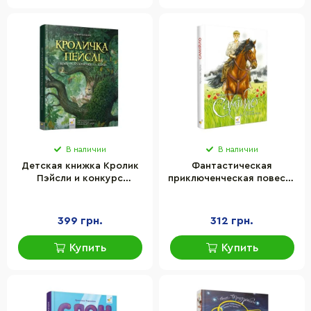
В наличии
В наличии
Детская книжка Кролик
Фантастическая
Пэйсли и конкурс
приключенческая повесть
домиков на дереве Час
Самийло Час майстрів
майстрів 253066
253264, 200 страниц
399 грн.
312 грн.
Купить
Купить