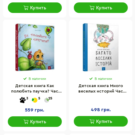
Купить
Купить
В наличии
В наличии
Детская книга Как
Детская книга Много
полюбить паучка? Час
веселых историй Час
майстрів 152329
майстрів 153111
3
5
25
498 грн.
559 грн.
Купить
Купить