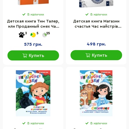
В наличии
В наличии
Детская книга Тим Талер,
Детская книга Магазин
или Проданный смех Час
счастья Час майстрів
майстрів 153203
153128
3
5
25
498 грн.
575 грн.
Купить
Купить
В наличии
В наличии