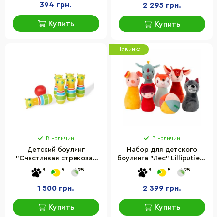
394 грн.
2 295 грн.
Купить
Купить
Новинка
В наличии
В наличии
Детский боулинг
Набор для детского
"Счастливая стрекоза"
боулинга "Лес" Lilliputiens
Melissa&Doug MD16685, 6
(83465) 83465-LP 7
3
5
25
3
5
25
кеглей
элементов в комплекте
1 500 грн.
2 399 грн.
Купить
Купить