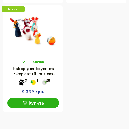
Новинка
В наличии
Набор для боулинга
"Ферма" Lilliputiens
(83159) 83159-LP 7
3
5
25
элементов в комплекте
2 399 грн.
Купить