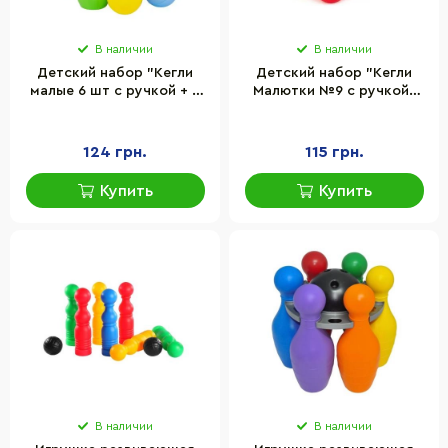
В наличии
В наличии
Детский набор "Кегли
Детский набор "Кегли
малые 6 шт с ручкой + 2
Малютки №9 с ручкой"
шарика" Bamsic
Bamsic 024/5BMS размер
024/3BMS в сетке
кегли 14,5х5,5 см
124 грн.
115 грн.
Купить
Купить
В наличии
В наличии