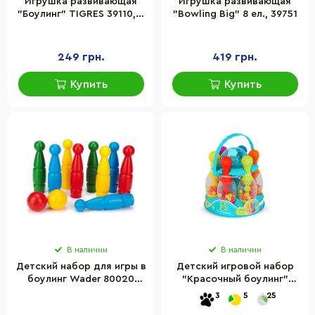
Игрушка развивающая
Игрушка развивающая
"Боулинг" TIGRES 39110, 7
"Bowling Big" 8 ел., 39751
кеглей и 2 шара
249 грн.
419 грн.
Купить
Купить
В наличии
В наличии
Детский набор для игры в
Детский игровой набор
боулинг Wader 80020
"Красочный боулинг"
кегли 9 шт и 2 мячика
Battat BX2438Z 6 кеглей
3
5
25