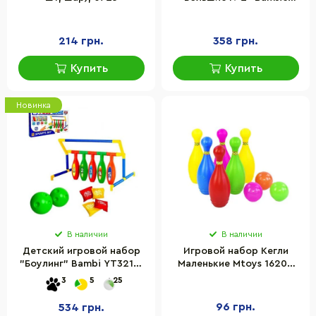
0282BMS 6 больших
цветных кеглей и шар
214 грн.
358 грн.
Купить
Купить
Новинка
В наличии
В наличии
Детский игровой набор
Игровой набор Кегли
"Боулинг" Bambi YT3213-
Маленькие Mtoys 16200
65, 5 кеглей, 2 мяча
кегли, 3 шара
3
5
25
96 грн.
534 грн.