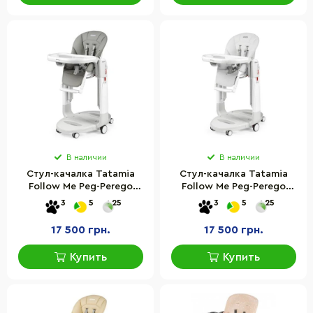
В наличии
В наличии
Стул-качалка Tatamia
Стул-качалка Tatamia
Follow Me Peg-Perego
Follow Me Peg-Perego
IH02000001BL73 Ice серый
IH02000001BL00 Latte
3
5
25
3
5
25
белый
17 500 грн.
17 500 грн.
Купить
Купить