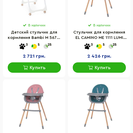
В наличии
В наличии
Детский стульчик для
Стульчик для кормления
кормления Bambi M 5673-
EL CAMINO ME 1111 LUMI
12 на колесиках
Gray экокожа
3
5
25
3
5
25
2 721 грн.
2 426 грн.
Купить
Купить