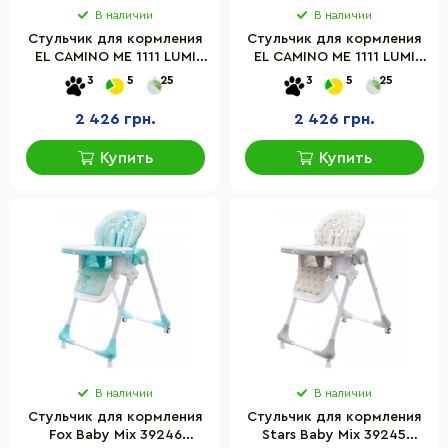
В наличии
В наличии
Стульчик для кормления
Стульчик для кормления
EL CAMINO ME 1111 LUMI
EL CAMINO ME 1111 LUMI
Pink экокожа
Teal экокожа
3
5
25
3
5
25
2 426 грн.
2 426 грн.
Купить
Купить
В наличии
В наличии
Стульчик для кормления
Стульчик для кормления
Fox Baby Mix 39246
Stars Baby Mix 39245