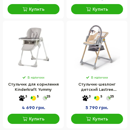
Купить
Купить
В наличии
В наличии
Стульчик для кормления
Стульчик-шезлонг
Kinderkraft Yummy
детский Lastree
Kinderkraft 300355KK для
3
5
25
3
5
25
кормления
4 690 грн.
5 790 грн.
Купить
Купить