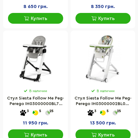
8 650 грн.
8 350 грн.
Купить
Купить
В наличии
В наличии
Стул Siesta Follow Me Peg-
Стул Siesta Follow Me Peg-
Perego IH03000000BL73
Perego IH03000002BL00J
Ice серый
Jaguars ягуар
3
5
25
3
5
25
11 950 грн.
13 500 грн.
Купить
Купить