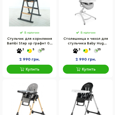
В наличии
В наличии
Стульчик для кормления
Столешница и чехол для
Bambi Step up графит 01-
стульчика Baby Hug
01, 3-х точ.ремни, черный
Chicco 79381.00
3
5
25
3
5
25
2 990 грн.
2 990 грн.
Купить
Купить