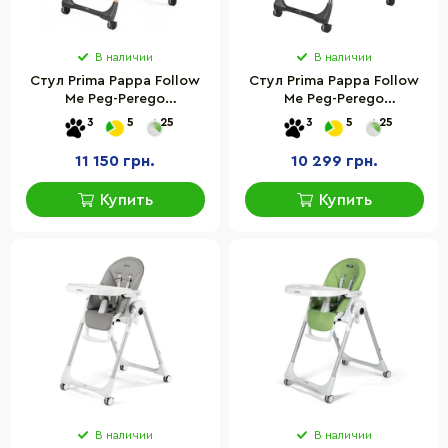
В наличии
В наличии
Стул Prima Pappa Follow
Стул Prima Pappa Follow
Me Peg-Perego
Me Peg-Perego
IH01000002BL73 Amblance
IH01000000BL01 Hi-Tech
3
5
25
3
5
25
Ice Премиум серый
LicoricE черный ХайТек
11 150 грн.
10 299 грн.
Купить
Купить
В наличии
В наличии