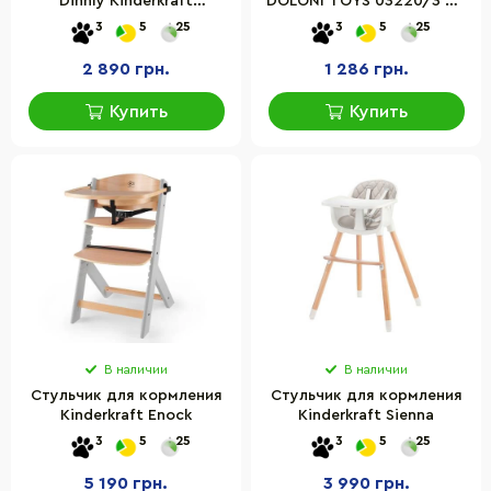
Dinnly Kinderkraft
DOLONI TOYS 03220/3 до
KHDINN00LGR0000 Grey
15 кг
3
5
25
3
5
25
2 890 грн.
1 286 грн.
Купить
Купить
В наличии
В наличии
Стульчик для кормления
Стульчик для кормления
Kinderkraft Enock
Kinderkraft Sienna
3
5
25
3
5
25
5 190 грн.
3 990 грн.