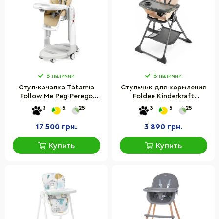
В наличии
В наличии
Стул-качалка Tatamia
Стульчик для кормления
Follow Me Peg-Perego
Foldee Kinderkraft
IH02000001BL46 Paloma
KHFOLD00PNK0000 Pink
3
5
25
3
5
25
бежевый
17 500 грн.
3 890 грн.
Купить
Купить