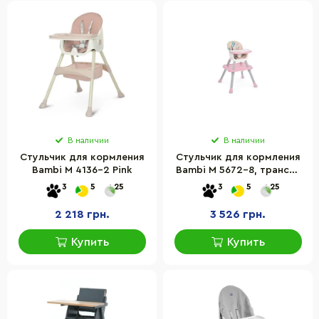
В наличии
В наличии
Стульчик для кормления
Стульчик для кормления
Bambi M 4136-2 Pink
Bambi M 5672-8, трансф,
3в1 (столик, Стульчик для
3
5
25
3
5
25
кормления, лего) розовый
2 218 грн.
3 526 грн.
Купить
Купить