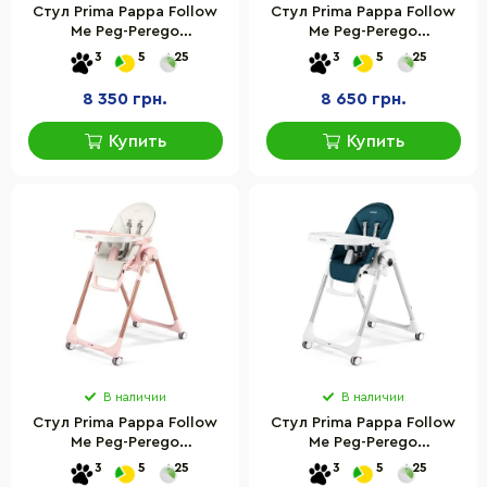
Стул Prima Pappa Follow
Стул Prima Pappa Follow
Me Peg-Perego
Me Peg-Perego
IH01000000BL73 Ice серый
IH01000000BL64 Mint
3
5
25
3
5
25
мятно-зеленый
8 350 грн.
8 650 грн.
Купить
Купить
В наличии
В наличии
Стул Prima Pappa Follow
Стул Prima Pappa Follow
Me Peg-Perego
Me Peg-Perego
IH01000000BL00 Mon
IH01000000BL71 Petrolio
3
5
25
3
5
25
Amour розовое золото
голубой