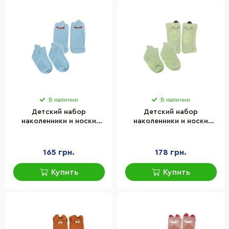
В наличии
В наличии
Детский набор
Детский набор
наколенники и носки
наколенники и носки
"Акула" Mega Zayka MGZ-
"Огурец" Mega Zayka
0649(Blue)
MGZ-0649(Green)
165 грн.
178 грн.
Купить
Купить