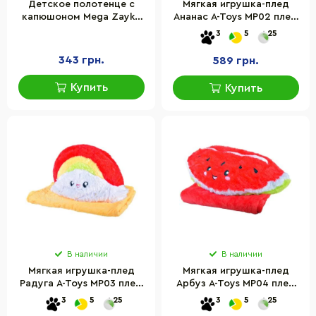
Детское полотенце с
Мягкая игрушка-плед
капюшоном Mega Zayka
Ананас A-Toys MP02 плед
MGZ-0640(Peach) размер
80*120 см
3
5
25
80х80 см
343 грн.
589 грн.
Купить
Купить
В наличии
В наличии
Мягкая игрушка-плед
Мягкая игрушка-плед
Радуга A-Toys MP03 плед
Арбуз A-Toys MP04 плед
80*120 см
80*120 см
3
5
25
3
5
25