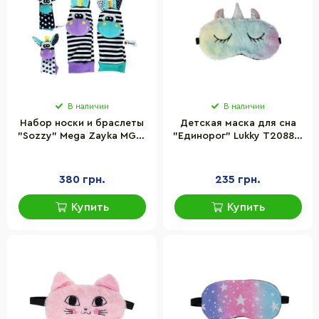
В наличии
В наличии
Набор носки и браслеты
Детская маска для сна
"Sozzy" Mega Zayka MGZ-
"Единорог" Lukky T20888,
1220
25х15 см
380 грн.
235 грн.
Купить
Купить