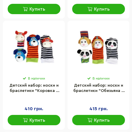
Купить
Купить
В наличии
В наличии
Детский набор: носки и
Детский набор: носки и
браслетики "Коровка и
браслетики "Обезьяна и
собачка" Mega Zayka
панда" Mega Zayka MGZ-
MGZ-1207
1208
410 грн.
415 грн.
Купить
Купить