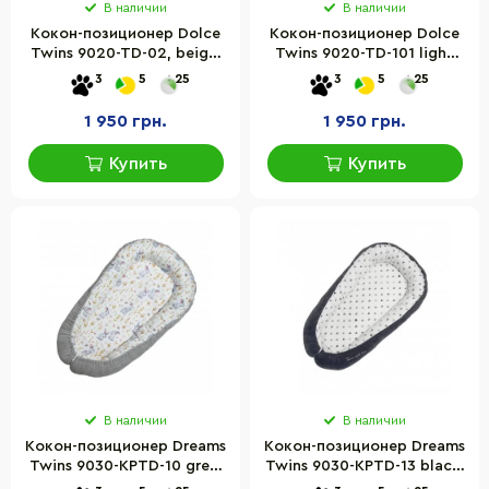
В наличии
В наличии
Кокон-позиционер Dolce
Кокон-позиционер Dolce
Twins 9020-TD-02, beige,
Twins 9020-TD-101 light
бежевый
grey, светло серый
3
5
25
3
5
25
1 950 грн.
1 950 грн.
Купить
Купить
В наличии
В наличии
Кокон-позиционер Dreams
Кокон-позиционер Dreams
Twins 9030-KPTD-10 grey,
Twins 9030-KPTD-13 black,
светло серый
черный