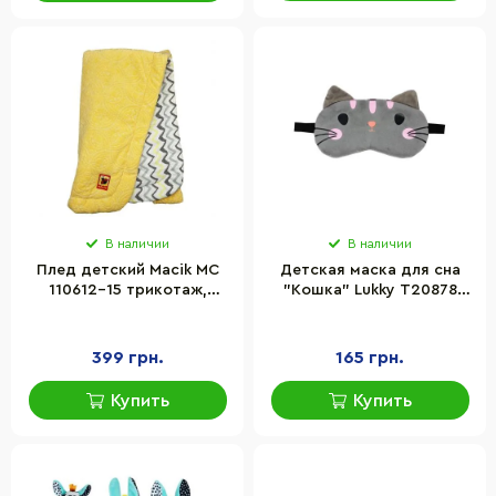
В наличии
В наличии
Плед детский Macik МС
Детская маска для сна
110612-15 трикотаж,
"Кошка" Lukky T20878
желтый 78 х 90 см
размер 24,6 x 14,6 см
399 грн.
165 грн.
Купить
Купить