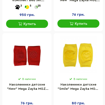
комплект Bed Set
"New" Mega Zayka MGZ-
Newborn Macik МС 110512-
0647(Grey) 2шт
3
5
25
08 подушка + одеяло +
простыня
76 грн.
950 грн.
Купить
Купить
В наличии
В наличии
Наколенники детские
Наколенники детские
"New" Mega Zayka MGZ-
"Smile" Mega Zayka MGZ-
0647(Red) 2шт
0648(Yellow) 2шт
76 грн.
80 грн.