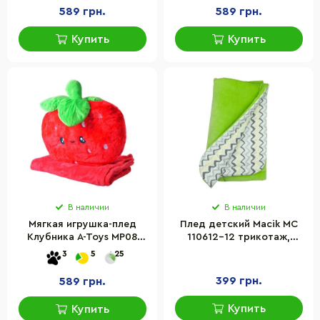
589 грн.
589 грн.
Купить
Купить
В наличии
В наличии
Мягкая игрушка-плед
Плед детский Macik МС
Клубника A-Toys MP08
110612-12 трикотаж,
плед 80*120 см
зеленый 78 х 90 см
3
5
25
399 грн.
589 грн.
Купить
Купить