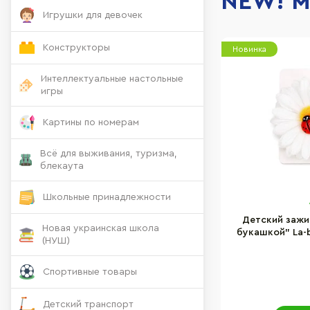
NEW! М
Игрушки для девочек
Конструкторы
Новинка
Интеллектуальные настольные
игры
Картины по номерам
Всё для выживания, туризма,
блекаута
Школьные принадлежности
Детский зажи
Новая украинская школа
букашкой" La-
(НУШ)
Спортивные товары
Детский транспорт