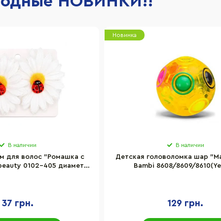
одные НОВИНКИ!!
Новинка
В наличии
В наличии
м для волос "Ромашка с
Детская головоломка шар "Ma
beauty 0102-405 диаметр
Bambi 8608/8609/8610(Ye
цветка 7 см
37 грн.
129 грн.