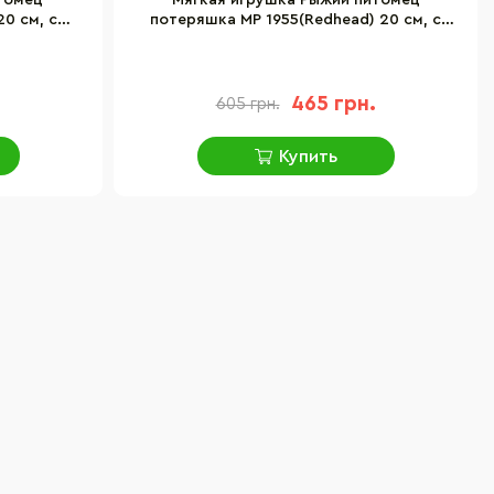
томец
Мягкая игрушка Рыжий питомец
0 см, с
потеряшка MP 1955(Redhead) 20 см, с
аксессуарами
.
465 грн.
605 грн.
Купить