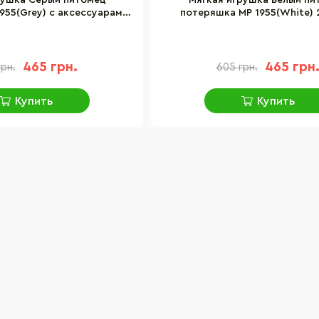
рушка Серый питомец
Мягкая игрушка Белый пи
955(Grey) с аксессуарами,
потеряшка MP 1955(White) 2
20 см
аксессуарами
465 грн.
465 грн
рн.
605 грн.
Купить
Купить