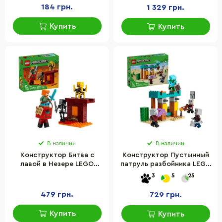
184 грн.
1 329 грн.
Купить
Купить
В наличии
В наличии
Конструктор Битва с
Конструктор Пустынный
лавой в Незере LEGO
патруль разбойника LEGO
21266, 99 деталей
21267, 105 деталей
3
5
25
479 грн.
729 грн.
Купить
Купить