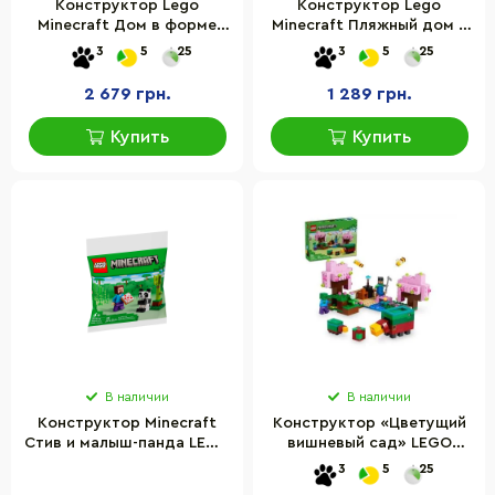
Конструктор Lego
Конструктор Lego
Minecraft Дом в форме
Minecraft Пляжный дом в
лягушки 21256LG, 400
форме черепахи 21254,
3
5
25
3
5
25
деталей
234 детали
2 679 грн.
1 289 грн.
Купить
Купить
В наличии
В наличии
Конструктор Minecraft
Конструктор «Цветущий
Стив и малыш-панда LEGO
вишневый сад» LEGO
30672, 35 деталей
21260, 304 делатей
3
5
25