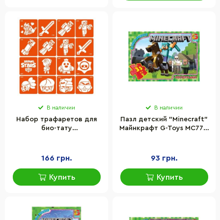
В наличии
В наличии
Набор трафаретов для
Пазл детский "Minecraft"
био-тату
Майнкрафт G-Toys MC773,
"Minecraft_Brawl-Stars"
35 элементов
Fresh Tattoo
Minecraft_Brawl-Stars_16
166 грн.
93 грн.
Купить
Купить