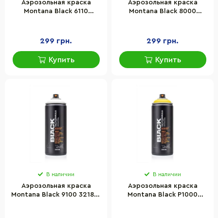
Аэрозольная краска
Аэрозольная краска
Montana Black 6110
Montana Black 8000
264078 Тиффани(Tiffany)
264139 Слоновая кость
400 мл
(Ivory) 400 мл
299 грн.
299 грн.
Купить
Купить
В наличии
В наличии
Аэрозольная краска
Аэрозольная краска
Montana Black 9100 321818
Montana Black P1000
Белоснежный (Snow
264412 Желтый (Power
White) 400 мл
Yellow) 400 мл