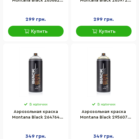
Montana Black 263682
Montana Black 263972
Оранжевый (Pure Orange)
Голубой (Baby Blue) 400
400 мл
мл
299 грн.
299 грн.
Купить
Купить
В наличии
В наличии
Аэрозольная краска
Аэрозольная краска
Montana Black 264764
Montana Black 295607
Серебряный хром
Золотой хром
(Silverchrome) 400 мл
(Goldchrome) 400 мл
349 грн.
349 грн.