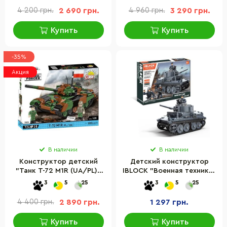
4 200 грн.
2 690 грн.
4 960 грн.
3 290 грн.
Купить
Купить
-35%
Акция
В наличии
В наличии
Конструктор детский
Детский конструктор
"Танк Т-72 M1R (UA/PL)"
IBLOCK "Военная техника"
COBI COBI-2624, 724
Bambi PL-921-342, 658
3
5
25
3
5
25
детали
деталей
4 400 грн.
2 890 грн.
1 297 грн.
Купить
Купить