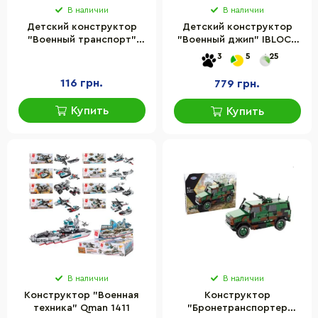
В наличии
В наличии
Детский конструктор
Детский конструктор
"Военный транспорт"
"Военный джип" IBLOCK
Qman 1418Q-1-8
PL-921-432, 368 деталей
3
5
25
116 грн.
779 грн.
Купить
Купить
В наличии
В наличии
Конструктор "Военная
Конструктор
техника" Qman 1411
"Бронетранспортер