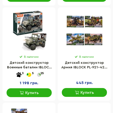
В наличии
В наличии
Детский конструктор
Детский конструктор
Военные баталии IBLOCK
Армия IBLOCK PL-921-428,
PL-921-356, 475 деталей
4 вида
3
5
25
445 грн.
1 198 грн.
Купить
Купить