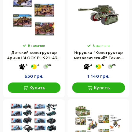
В наличии
В наличии
Детский конструктор
Игрушка "Конструктор
Армия IBLOCK PL-921-430,
металлический" ТехноК
3 фигурки
9307TXK
3
5
25
3
5
25
650 грн.
1 140 грн.
Купить
Купить