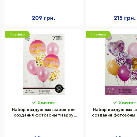
Bambi HY-04318, 90 шт
Bambi TZ-PD0022,
209 грн.
215 грн.
Новинка
Новинка
В наличии
В наличии
Набор воздушных шаров для
Набор воздушных ш
создания фотозоны "Happy
создания фотозоны
Birthday" Bambi XT-186, 7 шт
Bambi XT-109, 