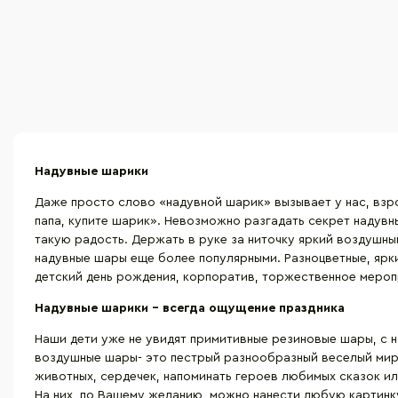
Надувные шарики
Даже просто слово «надувной шарик» вызывает у нас, взро
папа, купите шарик». Невозможно разгадать секрет надувн
такую радость. Держать в руке за ниточку яркий воздушны
надувные шары еще более популярными. Разноцветные, ярки
детский день рождения, корпоратив, торжественное меропр
Надувные шарики – всегда ощущение праздника
Наши дети уже не увидят примитивные резиновые шары, с н
воздушные шары- это пестрый разнообразный веселый мир.
животных, сердечек, напоминать героев любимых сказок и
На них, по Вашему желанию, можно нанести любую картинку