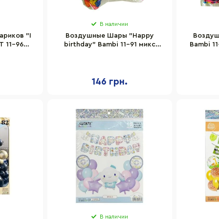
В наличии
риков "I
Воздушные Шары "Happy
Воздуш
T 11-96
birthday" Bambi 11-91 микс
Bambi 11
т
цветов 100 штук
146 грн.
В наличии