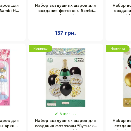
аров для
Набор воздушных шаров для
Набор в
Bambi HY-
создания фотозоны Bambi
создани
т
1404-82/AF-24/3, 18 шт
Bambi
137 грн.
Новинка
Новинка
В наличии
аров для
Набор воздушных шаров для
Набор в
ны-арки
создания фотозоны "Бутылка
создан