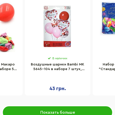
В наличии
 Макаро
Воздушные шарики Bambi MK
Набор
аборе 50
5645-104 в наборе 7 штук,
"Станда
лента 10 метров
10", 1
43 грн.
Показать больше