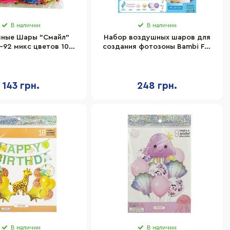
В наличии
В наличии
ные Шары "Смайл"
Набор воздушных шаров для
-92 микс цветов 100
создания фотозоны Bambi FB-
штук
2072A 59 штук
143 грн.
248 грн.
В наличии
В наличии