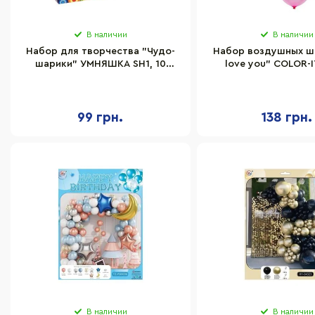
В наличии
В наличии
Набор для творчества "Чудо-
Набор воздушных ша
шарики" УМНЯШКА SH1, 10
love you" COLOR-I
шариков+насос
шарик-гиган
99 грн.
138 грн.
В наличии
В наличии