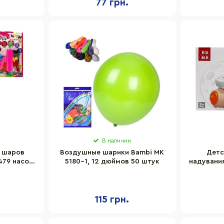
77 грн.
В наличии
 шаров
Воздушные шарики Bambi MK
Детс
79 насос,
5180-1, 12 дюймов 50 штук
надувани
те
"Космо
115 грн.