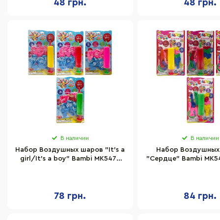
48 грн.
48 грн.
В наличии
В наличии
Набор Воздушных шаров "It's a
Набор Воздушных
girl/It's a boy" Bambi MK5478
"Сердце" Bambi MK54
насос, 6 шт, на листе
17 шт, на лис
78 грн.
84 грн.