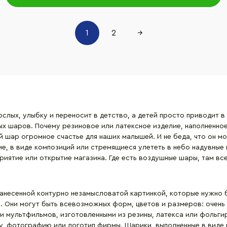
1
2
→
слых, улыбку и переносит в детство, а детей просто приводит в
ых шаров. Почему резиновое или латексное изделие, наполненное
й шар огромное счастье для наших малышей. И не беда, что он мо
е, в виде композиций или стремящиеся улететь в небо надувные
иятие или открытие магазина. Где есть воздушные шары, там вс
анесенной контурно незамысловатой картинкой, которые нужно б
 Они могут быть всевозможных форм, цветов и размеров: очень 
ли мультфильмов, изготовленными из резины, латекса или фольг
, фотографию или логотип фирмы. Шарики, выполненные в виде ц