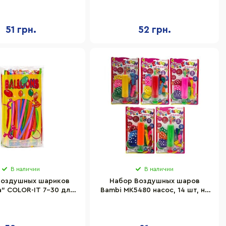
" Bambi XT-151, 7 шт
Birthday" Bambi XT-152, 7 шт
51 грн.
52 грн.
В наличии
В наличии
воздушных шариков
Набор Воздушных шаров
" COLOR-IT 7-30 для
Bambi MK5480 насос, 14 шт, на
оделирования
листе