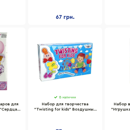
 106 шт
шампанского" Bambi ZTZ-028,
Birthday
9 шт
67 грн.
В наличии
аров для
Набор для творчества
Набор 
 "Сердца"
"Twisting for kids" Воздушные
"Игрушка
7 шт
шары Strateg 314 Укр
м