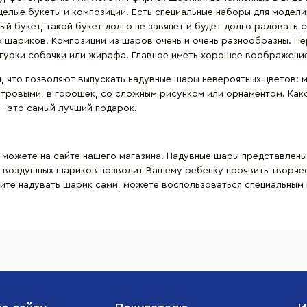
елые букеты и композиции. Есть специальные наборы для модели
лый букет, такой букет долго не завянет и будет долго радовать
х шариков. Композиции из шаров очень и очень разнообразны. Пе
гурки собачки или жирафа. Главное иметь хорошее воображение
 что позволяют выпускать надувные шары невероятных цветов: м
тровыми, в горошек, со сложным рисунком или орнаментом. Како
– это самый лучший подарок.
 можете на сайте нашего магазина. Надувные шары представлен
 воздушных шариков позволит Вашему ребенку проявить творчес
тите надувать шарик сами, можете воспользоваться специальным