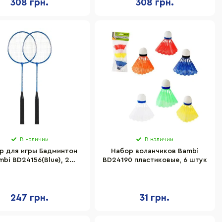
308 грн.
308 грн.
В наличии
В наличии
р для игры Бадминтон
Набор воланчиков Bambi
mbi BD24156(Blue), 2
BD24190 пластиковые, 6 штук
ракетки в чехле
247 грн.
31 грн.