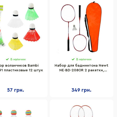
В наличии
В наличии
ор воланчиков Bambi
Набор для бадминтона Newt
91 пластиковые 12 штук
NE-BD-208OR 2 ракетки,
волан, чехол
57 грн.
349 грн.