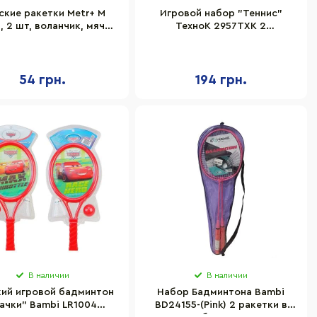
ские ракетки Metr+ M
Игровой набор "Теннис"
, 2 шт, воланчик, мячик
ТехноК 2957TXK 2
3,5 см
ракетки+мячик
54 грн.
194 грн.
В наличии
В наличии
ий игровой бадминтон
Набор Бадминтона Bambi
ачки" Bambi LR1004
BD24155-(Pink) 2 ракетки в