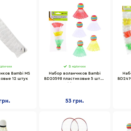
наличии
В наличии
иков Bambi MS
Набор воланчиков Bambi
Наб
ковые 12 штук
BD20598 пластиковые 5 штук
BD241
Bambi BD20598
грн.
53 грн.