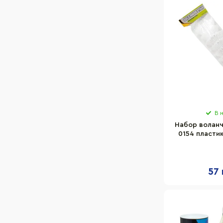
В 
Набор воланч
0154 пласти
57 