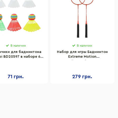
В наличии
В наличии
нчики для бадминтона
Набор для игры Бадминтон
i BD20597 в наборе 6
Extreme Motion
воланчиков
BD24160(Orange) 2 ракетки в
чехле, 65 см
71 грн.
279 грн.