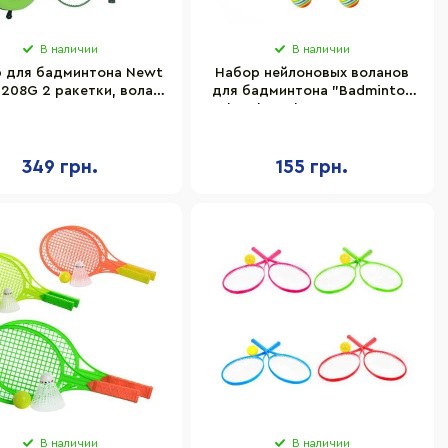
В наличии
В наличии
 для бадминтона Newt
Набор нейлоновых воланов
208G 2 ракетки, волан,
для бадминтона "Badminton
чехол
Shuttlecocks" Newt NE-BD-
003W белый 5 шт
349 грн.
155 грн.
В наличии
В наличии