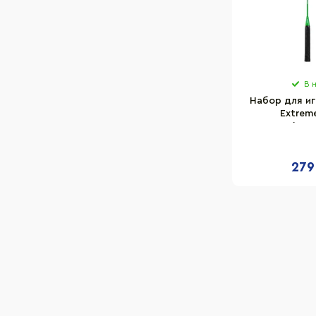
В 
Набор для и
Extrem
BD24160(Gree
чехле
279