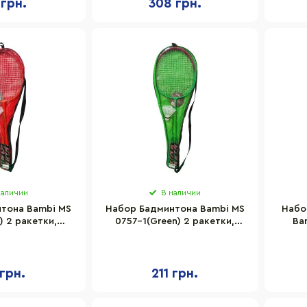
 грн.
308 грн.
наличии
В наличии
тона Bambi MS
Набор Бадминтона Bambi MS
Набо
) 2 ракетки,
0757-1(Green) 2 ракетки,
Ba
, в чехле
воланчик, в чехле
 грн.
211 грн.