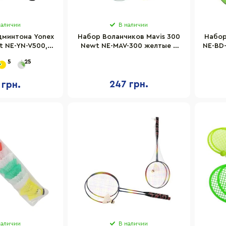
наличии
В наличии
дминтона Yonex
Набор Воланчиков Mavis 300
Набор
t NE-YN-V500, 2
Newt NE-MAV-300 желтые 6
NE-BD-
олан, чехол
шт
5
25
247 грн.
 грн.
наличии
В наличии