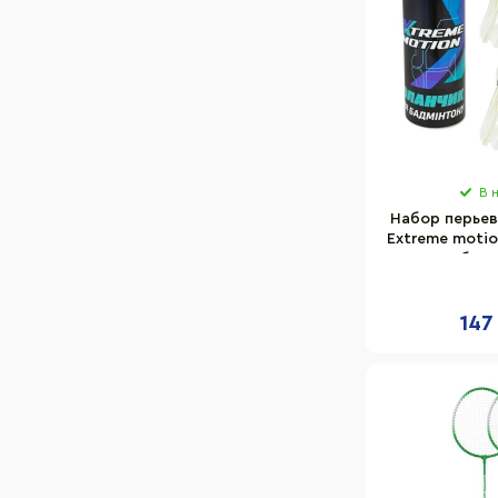
В 
Набор перьев
Extreme motio
в колбе 16
147