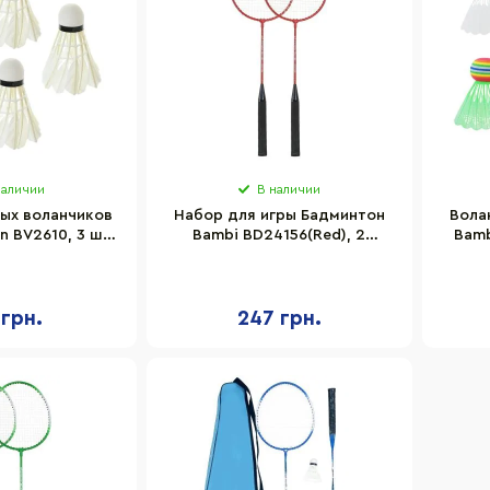
наличии
В наличии
ых воланчиков
Набор для игры Бадминтон
Вола
n BV2610, 3 шт,
Bambi BD24156(Red), 2
Bamb
х5,5х5,5 см
ракетки в чехле
 грн.
247 грн.