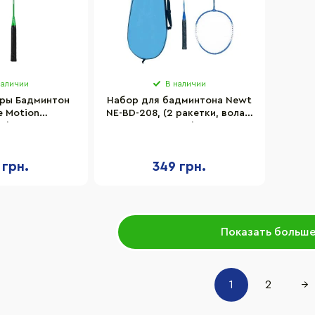
наличии
В наличии
гры Бадминтон
Набор для бадминтона Newt
e Motion
NE-BD-208, (2 ракетки, волан,
n) 2 ракетки в
чехол)
, 65 см
 грн.
349 грн.
Показать больш
1
2
→