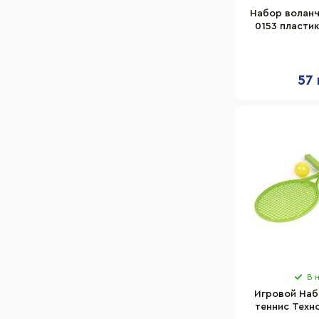
Набор воланч
0153 пласти
57 
В 
Игровой Наб
теннис Техн