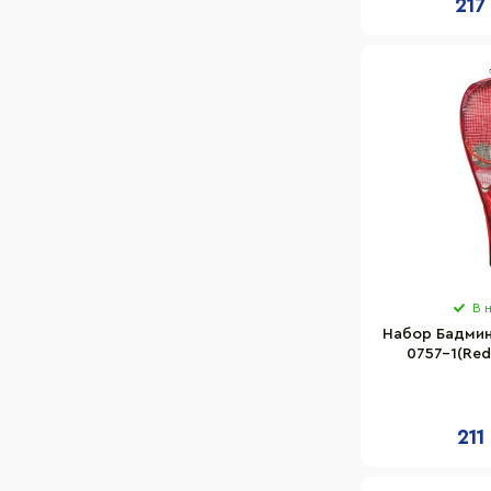
217
В 
Набор Бадмин
0757-1(Red
воланчик
211