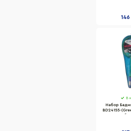
ракетк
146
В 
Набор Бадм
BD24155-(Gree
чехле, бе