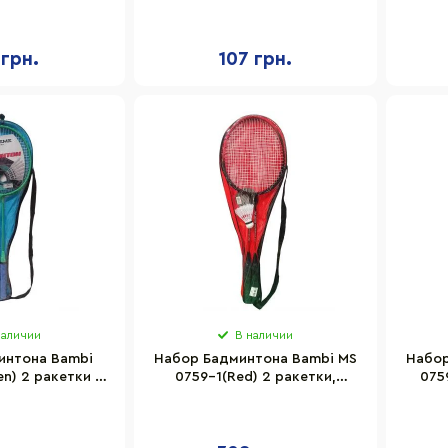
и+мячик)
ракетки+мячик)
волан
 грн.
107 грн.
наличии
В наличии
интона Bambi
Набор Бадминтона Bambi MS
Набор
n) 2 ракетки в
0759-1(Red) 2 ракетки,
075
з воланчика
воланчик, в чехле