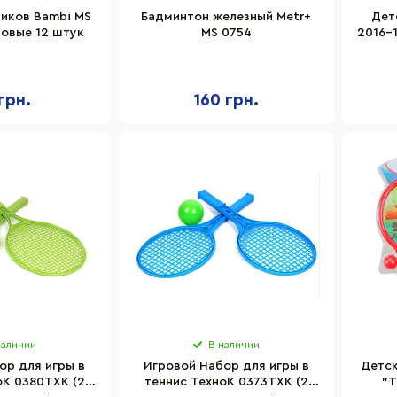
иков Bambi MS
Бадминтон железный Metr+
Дет
ковые 12 штук
MS 0754
2016-1
грн.
160 грн.
наличии
В наличии
ор для игры в
Игровой Набор для игры в
Детск
оК 0380TXK (2
теннис ТехноК 0373TXK (2
"Т