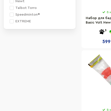
Newt
Talbot Torro
В 
Speedminton®
Набор для ба
EXTREME
Basic Volt New
ракетки, в
3
599
В 