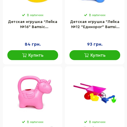
В наличии
В наличии
Детская игрушка “Лейка
Детская игрушка "Лейка
№16" Bamsic
№12 "Единорог" Bamsic
0216BMS(Yellow) размер
216/2BMS(Blue) размер
22х17х12 см
22х10х19 см
84 грн.
93 грн.
Купить
Купить
В наличии
В наличии