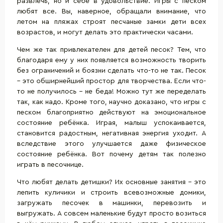
развлечь, но и себе в удовольствие. Игры с песком
любят все. Вы, наверное, обращали внимание, что
летом на пляжах строят песчаные замки дети всех
возрастов, и могут делать это практически часами.
Чем же так привлекателен для детей песок? Тем, что
благодаря ему у них появляется возможность творить
без ограничений и боязни сделать что-то не так. Песок
– это обширнейший простор для творчества. Если что-
то не получилось – не беда! Можно тут же переделать
так, как надо. Кроме того, научно доказано, что игры с
песком благоприятно действуют на эмоциональное
состояние ребёнка. Играя, малыш успокаивается,
становится радостным, негативная энергия уходит. А
вследствие этого улучшается даже физическое
состояние ребёнка. Вот почему детям так полезно
играть в песочнице.
Что любят делать детишки? Их основные занятия – это
лепить куличики и строить всевозможные домики,
загружать песочек в машинки, перевозить и
выгружать. А совсем маленькие будут просто возиться