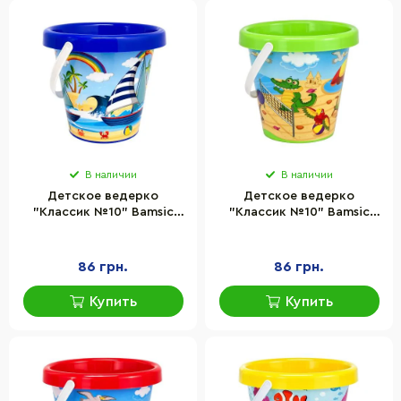
В наличии
В наличии
Детское ведерко
Детское ведерко
"Классик №10" Bamsic
"Классик №10" Bamsic
253/1BMS(Blue) пластик,
253/1BMS(Green) пластик,
размер 16х20 см
размер 16х20 см
86 грн.
86 грн.
Купить
Купить