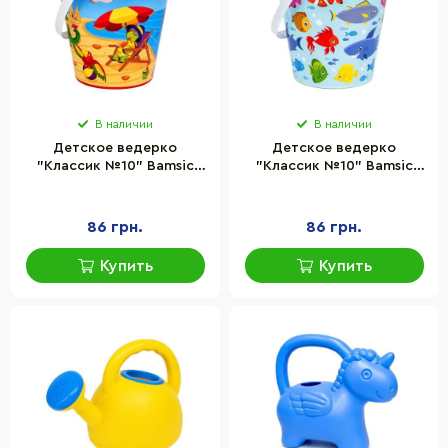
В наличии
В наличии
Детское ведерко
Детское ведерко
"Классик №10" Bamsic
"Классик №10" Bamsic
253/1BMS(Red) пластик,
253/1BMS(Yellow) пластик,
размер 16х20 см
размер 16х20 см
86 грн.
86 грн.
Купить
Купить