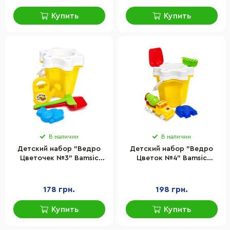
Купить
Купить
В наличии
В наличии
Детский набор "Ведро
Детский набор "Ведро
Цветочек №3" Bamsic
Цветок №4" Bamsic
012/6BMS(Yellow) грабли,
012/12BMS(Yellow)
лопатка, лейка
грабли, лопатка, машинка
178 грн.
198 грн.
Купить
Купить