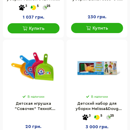
тележкой
планшетке
3
5
25
230 грн.
1 037 грн.
Купить
Купить
В наличии
В наличии
Детская игрушка
Детский набор для
"Совочек" ТехноК
уборки Melissa&Doug
5590TXK для дома
MD18600 деревянный
3
5
25
20 грн.
3 000 грн.