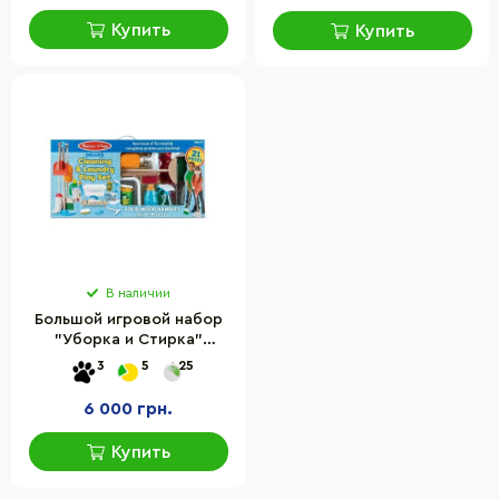
Купить
Купить
В наличии
Большой игровой набор
"Уборка и Стирка"
Melissa&Doug MD93620
3
5
25
6 000 грн.
Купить