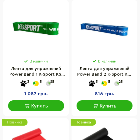
В наличии
В наличии
Лента для упражнений
Лента для упражнений
Power Band 1 K-Sport KS-
Power Band 2 K-Sport KS-
277 зеленая 23 х 57кг
278 синий 16 х 39 кг
3
5
25
3
5
25
1 087 грн.
816 грн.
Купить
Купить
Новинка
Новинка