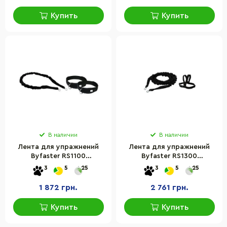
Купить
Купить
В наличии
В наличии
Лента для упражнений
Лента для упражнений
Byfaster RS1100
Byfaster RS1300
inSPORTline 7341 длина
inSPORTline 7342-ISL
3
5
25
3
5
25
160 см
1 872 грн.
2 761 грн.
Купить
Купить