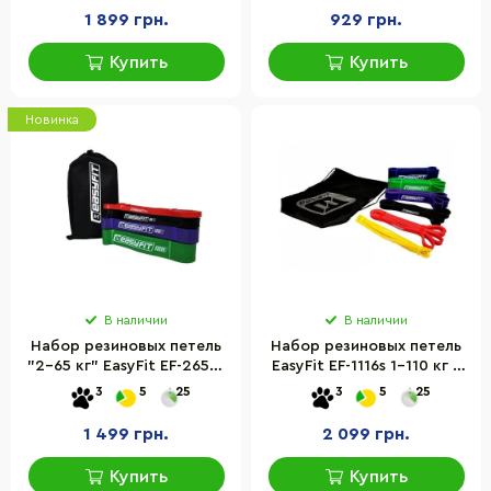
шт
200х15 см 1-15 кг, 5 шт
1 899 грн.
929 грн.
Купить
Купить
Новинка
В наличии
В наличии
Набор резиновых петель
Набор резиновых петель
"2-65 кг" EasyFit EF-2654s
EasyFit EF-1116s 1-110 кг 6
4 шт
штук
3
5
25
3
5
25
1 499 грн.
2 099 грн.
Купить
Купить