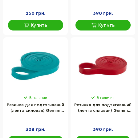
Sport GP-0013, 7-15 кг 1 шт
Sport GP-0019, 15-30 кг 1
шт
250 грн.
390 грн.
Купить
Купить
В наличии
В наличии
Резинка для подтягиваний
Резинка для подтягиваний
(лента силовая) Gemini
(лента силовая) Gemini
Sport UK-013 бирюзовый
Sport UK-019 красный 25-
15-25кг
40 кг
308 грн.
390 грн.