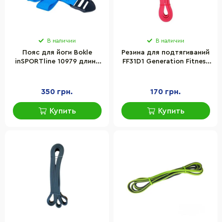
В наличии
В наличии
Пояс для йоги Bokle
Резина для подтягиваний
inSPORTline 10979 длина
FF31D1 Generation Fitness
185 см
522859, 15-35 lb
350 грн.
170 грн.
Купить
Купить