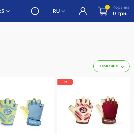
Корзина
0
25
RU
0 грн.
Название
-7%