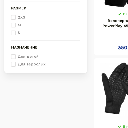
РАЗМЕР
В 
2XS
Велоперча
M
PowerPlay 6
раз
S
350
НАЗНАЧЕНИЕ
Для детей
Для взрослых
В 