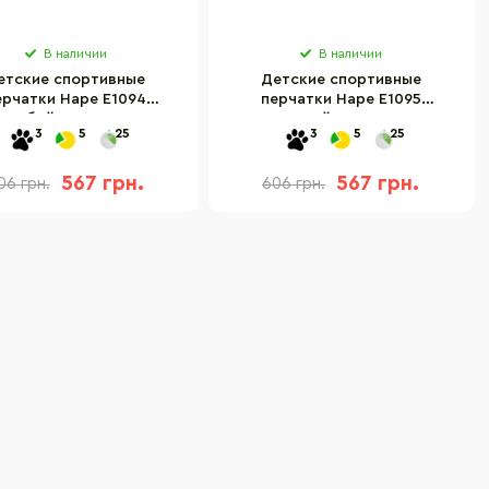
В наличии
В наличии
етские спортивные
Детские спортивные
ерчатки Hape E1094
перчатки Hape E1095
олубой, от 3-х лет
красный, от 3-х лет
3
5
25
3
5
25
567 грн.
567 грн.
06 грн.
606 грн.