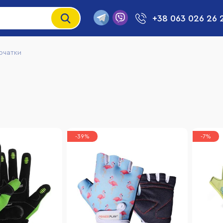
+38 063 026 26 
рчатки
-39%
-7%