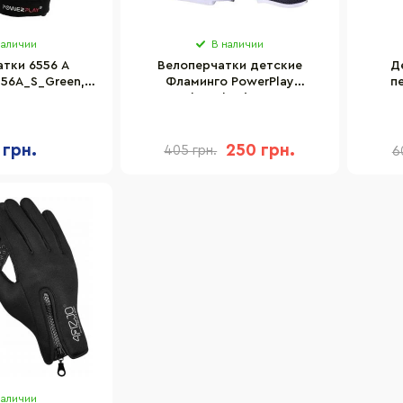
наличии
В наличии
тки 6556 А
Велоперчатки детские
Д
556A_S_Green,
Фламинго PowerPlay
п
мер S
001_Blue_Flamingo_2XS,
г
Голубые 2XS
 грн.
250 грн.
405 грн.
6
наличии