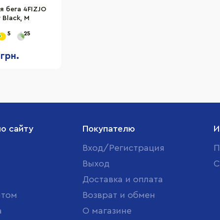
я бега 4FIZJO
 Black, M
5
25
 грн.
по сайту
Покупателю
И
Вход/Регистрация
П
Выход
С
Доставка и оплата
птом
Возврат и обмен
а
О магазине