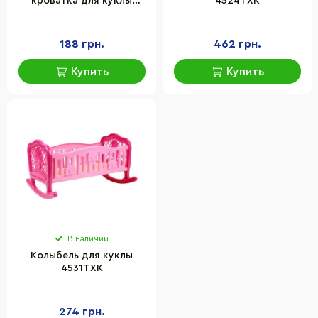
кроватка для куклы
4524TXK
Барби MToys S0013
пластик
188 грн.
462 грн.
Купить
Купить
В наличии
Колыбель для куклы
4531TXK
274 грн.