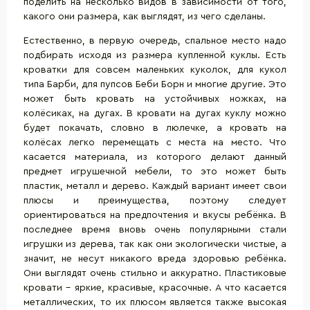
поделить на несколько видов в зависимости от того,
какого они размера, как выглядят, из чего сделаны.
Естественно, в первую очередь, спальное место надо
подбирать исходя из размера купленной
куклы
. Есть
кроватки для совсем маленьких куколок, для кукол
типа Барби, для пупсов Беби Борн и многие другие. Это
может быть кровать на устойчивых ножках, на
колёсиках, на дугах. В кровати на дугах куклу можно
будет покачать, словно в люлечке, а кровать на
колёсах легко перемещать с места на место. Что
касается материала, из которого делают данный
предмет игрушечной мебели, то это может быть
пластик, металл и дерево. Каждый вариант имеет свои
плюсы и преимущества, поэтому следует
ориентироваться на предпочтения и вкусы ребёнка. В
последнее время вновь очень популярными стали
игрушки из дерева, так как они экологически чистые, а
значит, не несут никакого вреда здоровью ребёнка.
Они выглядят очень стильно и аккуратно. Пластиковые
кровати - яркие, красивые, красочные. А что касается
металлических, то их плюсом является также высокая