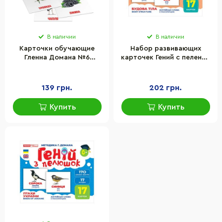
В наличии
В наличии
Карточки обучающие
Набор развивающих
Гленна Домана №6
карточек Гений с пеленок
Мастер MKD0013 укр
"Строение тела" Ранок
10107202, 17 карточек
139 грн.
202 грн.
Купить
Купить