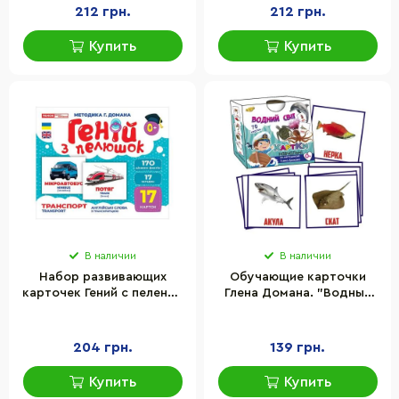
10107203, 17 карточек
212 грн.
212 грн.
Купить
Купить
В наличии
В наличии
Набор развивающих
Обучающие карточки
карточек Гений с пеленок
Глена Домана. "Водный
"Транспорт" Ранок
мир" MKD0016 укр.
10107197, 17 карточек
204 грн.
139 грн.
Купить
Купить