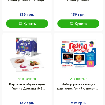
Глена Домана. "Птицы"
Глена Домана
MKD0018
"Животные" MKD0015
139 грн.
139 грн.
Купить
Купить
В наличии
В наличии
Карточки обучающие
Набор развивающих
Гленна Домана №3
карточек Гений с пеленок
Мастер MKD0010 укр
"Космос" Ранок 10107201,
17 карточек
139 грн.
212 грн.