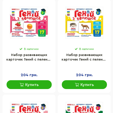
В наличии
В наличии
Набор развивающих
Набор развивающих
карточек Гений с пеленок
карточек Гений с пеленок
"Фрукты и ягоды" Ранок
"Животные Украины"
10107195У, 17 карточек
Ранок 10107192У, 17
карточек
204 грн.
204 грн.
Купить
Купить