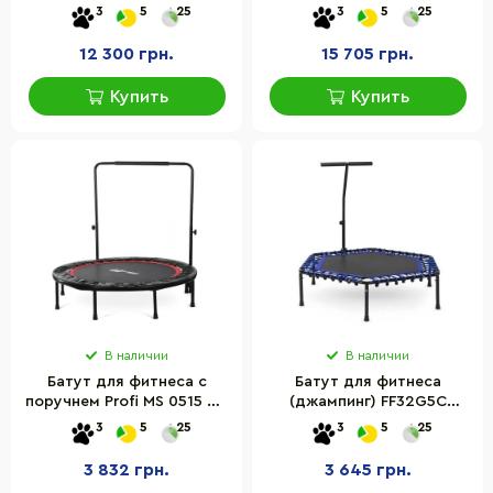
J2S 427 см в комплект не
inSPORTline 9775-1, 366 см
3
5
25
3
5
25
входит лестница
12 300 грн.
15 705 грн.
Купить
Купить
В наличии
В наличии
Батут для фитнеса с
Батут для фитнеса
поручнем Profi MS 0515 до
(джампинг) FF32G5C
100 кг
Generation Fitness 523151
3
5
25
3
5
25
3 832 грн.
3 645 грн.