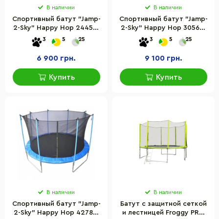
В наличии
В наличии
Спортивный батут "Jamp-
Спортивный батут "Jamp-
2-Sky" Happy Hop 24450-
2-Sky" Happy Hop 30566-
J2S 244 см лестница в
J2S 305 см в комплект не
3
5
25
3
5
25
комплекте
входит лестница
6 900 грн.
9 100 грн.
Купить
Купить
В наличии
В наличии
Спортивный батут "Jamp-
Батут с защитной сеткой
2-Sky" Happy Hop 42789-
и лестницей Froggy PRO