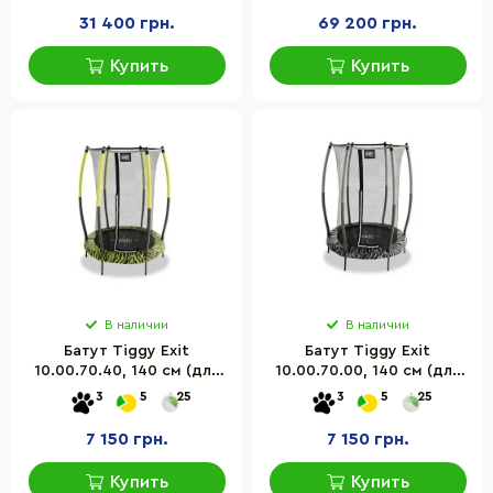
розовый
31 400 грн.
69 200 грн.
Купить
Купить
В наличии
В наличии
Батут Tiggy Exit
Батут Tiggy Exit
10.00.70.40, 140 см (для
10.00.70.00, 140 см (для
джампинга, фитнеса)
джампинга, фитнеса,
3
5
25
3
5
25
зелёный с внутренней
спортивный) сетка
сеткой
7 150 грн.
7 150 грн.
Купить
Купить