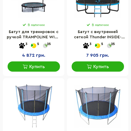
В наличии
В наличии
Батут для тренировок с
Батут с внутренней
ручкой TRAMPOLINE WITH
сеткой Thunder INSIDE-
HANDLE LivePro LP8250B
ULTRA-6FT-BLUE
3
5
25
3
5
25
Black/Blue 185 см
4 872 грн.
7 905 грн.
Купить
Купить