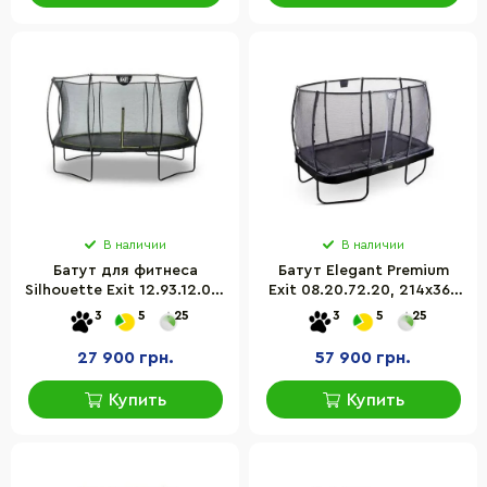
В наличии
В наличии
Батут для фитнеса
Батут Elegant Premium
Silhouette Exit 12.93.12.00,
Exit 08.20.72.20, 214х366
366 см (для детей,
cм (джампинга, фитнеса,
3
5
25
3
5
25
взрослых) чёрный
детям, на 200 кг)
27 900 грн.
57 900 грн.
Купить
Купить