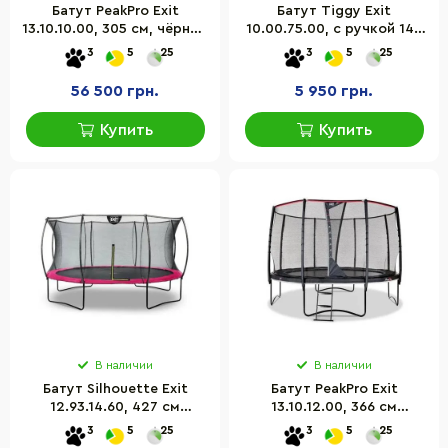
Батут PeakPro Exit
Батут Tiggy Exit
13.10.10.00, 305 см, чёрный
10.00.75.00, с ручкой 140
с защитной сеткой
см серый
3
5
25
3
5
25
56 500 грн.
5 950 грн.
Купить
Купить
В наличии
В наличии
Батут Silhouette Exit
Батут PeakPro Exit
12.93.14.60, 427 см
13.10.12.00, 366 см
(фитнес для детей,
(джампинг, фитнес)
3
5
25
3
5
25
взрослых, спортивный)
чёрный с сеткой