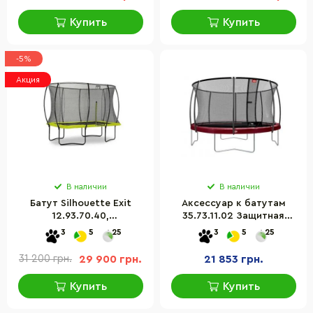
Купить
Купить
-5%
Акция
В наличии
В наличии
Батут Silhouette Exit
Аксессуар к батутам
12.93.70.40,
35.73.11.02 Защитная
прямоугольный, 214x305
сетка Safety net T-series
3
5
25
3
5
25
см (для детей и взрослых
330 (11ft)
на вес 150 кг)
31 200 грн.
29 900 грн.
21 853 грн.
Купить
Купить