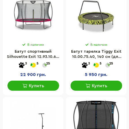
В наличии
В наличии
Батут спортивный
Батут тарелка Tiggy Exit
Silhouette Exit 12.93.10.60,
10.00.75.40, 140 см (для
305 см (фитнес, для
фитнеса, джампинга, для
3
5
25
3
5
25
детей, взрослых) розовый
детей) зелёный
22 900 грн.
5 950 грн.
Купить
Купить