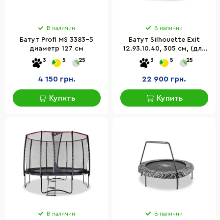
В наличии
В наличии
Батут Profi MS 3383-5
Батут Silhouette Exit
диаметр 127 см
12.93.10.40, 305 см, (для
фитнеса, джампинга, для
3
5
25
3
5
25
детей, спортивный )
4 150 грн.
22 900 грн.
Купить
Купить
В наличии
В наличии