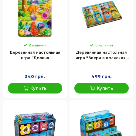
В наличии
В наличии
Деревянная настольная
Деревянная настольная
игра "Долина
игра "Звери в колясках"
динозавров" Ubumblebees
Ubumblebees (ПСД176)
(ПСФ038) PSF038 на
PSD176 сортер-вкладыш
липучках
340 грн.
499 грн.
Купить
Купить