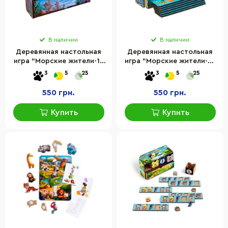
В наличии
В наличии
Деревянная настольная
Деревянная настольная
игра "Морские жители-1"
игра "Морские жители-2"
Ubumblebees (ПСД003)
Ubumblebees (ПСД004)
3
5
25
3
5
25
PSD003 сортер-комодик
PSD004 сортер-комодик
550 грн.
550 грн.
Купить
Купить