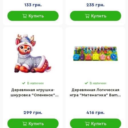
133 грн.
235 грн.
Купить
Купить
В наличии
В наличии
Деревянная игрушка-
Деревянная Логическая
шнуровка "Олененок"
игра "Математика" Bambi
Ubumblebees (ПСД278)
61438
PSD278, 24 детали 20
задач
299 грн.
416 грн.
Купить
Купить