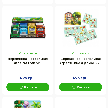
В наличии
В наличии
Деревянная настольная
Деревянная настольная
игра "Автопарк"
игра "Дикие и домашние
Ubumblebees (ПСД082)
животные" Ubumblebees
PSD082 сортер-комодик
(ПСФ021) PSF021 сортер-
комодик
495 грн.
495 грн.
Купить
Купить