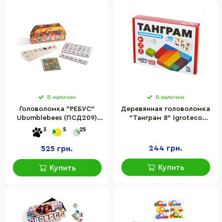
В наличии
В наличии
Головоломка "РЕБУС"
Деревянная головоломка
Ubumblebees (ПСД209)
"Танграм 8" Igroteco
PSD209
900446, 8 элементов
3
5
25
244 грн.
525 грн.
Купить
Купить