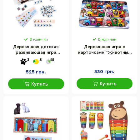
В наличии
В наличии
Деревянная детская
Деревянная игра с
развивающая игра
карточками "Животные
"Ребус" Ubumblebees
на машинках"
3
5
25
(ПСД256) PSD256 ENG
Ubumblebees (ПСФ132)
PSF132, 42 детали и 12
330 грн.
525 грн.
карт
Купить
Купить