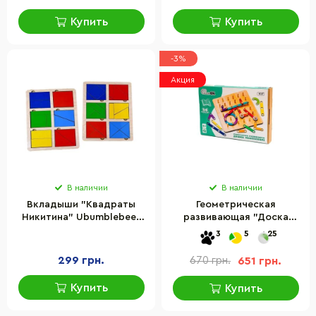
Купить
Купить
-3%
Акция
В наличии
В наличии
Вкладыши "Квадраты
Геометрическая
Никитина" Ubumblebees
развивающая "Доска
(ПСД205) PSD205, 1
Монтессори" PuzzleOK
3
5
25
уровень
Puz-27260, 56 комбинаций
299 грн.
670 грн.
651 грн.
Купить
Купить