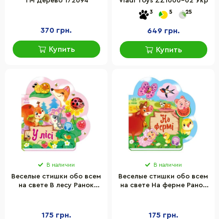
ТМ Дерево 172094
Vladi Toys ZZ1000-02 Укр
3
5
25
370 грн.
649 грн.
Купить
Купить
В наличии
В наличии
Веселые стишки обо всем
Веселые стишки обо всем
на свете В лесу Ранок
на свете На ферме Ранок
1706002 с
1706001 с
аудиосопровождением
аудиосопровождением
175 грн.
175 грн.