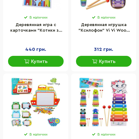
В наличии
В наличии
Деревянная игра с
Деревянная игрушка
карточками "Котики за
"Ксилофон" Vi Vi Wood
забором" Ubumblebees
Toy WW-189, 35 см, 8
(ПСФ150) PSF150, 51
тонов
деталь и 14 карт
440 грн.
312 грн.
Купить
Купить
В наличии
В наличии